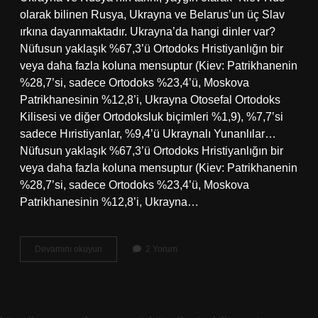
olarak bilinen Rusya, Ukrayna ve Belarus’un üç Slav
ırkına dayanmaktadır. Ukrayna’da hangi dinler var?
Nüfusun yaklaşık %67,3’ü Ortodoks Hristiyanlığın bir
veya daha fazla koluna mensuptur (Kiev: Patrikhanenin
%28,7’si, sadece Ortodoks %23,4’ü, Moskova
Patrikhanesinin %12,8’i, Ukrayna Otosefal Ortodoks
Kilisesi ve diğer Ortodoksluk biçimleri %1,9), %7,7’si
sadece Hıristiyanlar, %9,4’ü Ukraynalı Yunanlılar…
Nüfusun yaklaşık %67,3’ü Ortodoks Hristiyanlığın bir
veya daha fazla koluna mensuptur (Kiev: Patrikhanenin
%28,7’si, sadece Ortodoks %23,4’ü, Moskova
Patrikhanesinin %12,8’i, Ukrayna…
Ukrayna
Devamını okuyun
2 Yorum
Hangi
Mezhepten