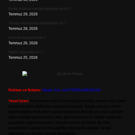
Bartın Amasra denize girilecek yerler ?
Temmuz 29, 2026
Telefon konuşması dinlenebilir mi ?
Temmuz 28, 2026
Kozmik topoloji nedir ?
Temmuz 26, 2026
Kalker dayanıklı mı ?
Temmuz 25, 2026
Reklam ve İletişim:
Skype: live:.cid.575569c608265c69
Yasal Uyarı:
Bu internet sitesi, herhangi bir marka, kurum veya şahıs
şirketi ile hiçbir bağlantısı bulunmamaktadır. Sitede yalnızca kendi
hazırladığımız makaleler paylaşılmaktadır. Burada yer alan içerikler
haber niteliği taşımamakta olup, gerçek kurum ve kişiler hakkında
paylaşım yapılmamaktadır. Gerçek kurum ve kişiler ile isim
benzerlikleri tamamen tesadüfidir. Sitemizdeki bilgiler taslak
halindedir ve tavsiye niteliği taşımazlar.