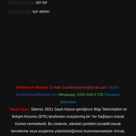
Gai̇N Kaç Cihaz
için
Işıl
Aslı Nedir Tdk
için
admin
iriş
Reklam ve İletişim:
E-mail:
backlinkpaneli@gmail.com
Teams:
forumhizmeti@gmail.com
Whatsapp: 0262 606 0 726
Telegram:
@karabul
Yasal Uyarı:
Sitemiz, 5651 Sayılı Kanun gereğince Bilgi Teknolojileri ve
İletişim Kurumu (BTK) tarafından onaylanmış bir Yer Sağlayıcı olarak
hizmet vermektedir. Bu nedenle, sitedeki içerikleri proaktif olarak
denetleme veya araştırma yükümlülüğümüz bulunmamaktadır. Ancak,