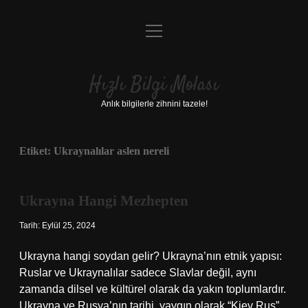
menüyü
Anasayfa
aç
Gizlilik Politikası
Hızlı Bilgi Molası
Yasal Uyarı
Anlık bilgilerle zihnini tazele!
Hakkımızda
Etiket:
Ukraynalılar aslen nereli
Ukrayna Hangi Mezhepten
Tarih: Eylül 25, 2024
Ukrayna hangi soydan gelir? Ukrayna’nın etnik yapısı:
Ruslar ve Ukraynalılar sadece Slavlar değil, aynı
zamanda dilsel ve kültürel olarak da yakın toplumlardır.
Ukrayna ve Rusya’nın tarihi, yaygın olarak “Kiev Rus”