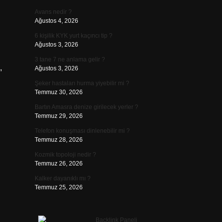
Avans nedir ?
Ağustos 4, 2026
6 kişilik KYK yurt kaçıncı tip ?
Ağustos 3, 2026
3 tane 7 ne anlama gelir ?
,
Ağustos 3, 2026
Şeker hastaları hurma yiyebilir mi ?
Temmuz 30, 2026
Bartın Amasra denize girilecek yerler ?
Temmuz 29, 2026
Telefon konuşması dinlenebilir mi ?
Temmuz 28, 2026
Kozmik topoloji nedir ?
Temmuz 26, 2026
Kalker dayanıklı mı ?
Temmuz 25, 2026