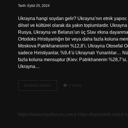
Tarih: Eylül 25, 2024
Ukrayna hangi soydan gelir? Ukrayna’nın etnik yapısı:
dilsel ve kültürel olarak da yakın toplumlardır. Ukrayna
Rusya, Ukrayna ve Belarus’un üç Slav ırkına dayanmak
Ortodoks Hristiyanlığın bir veya daha fazla koluna me
Moskova Patrikhanesinin %12,8’i, Ukrayna Otosefal Ort
sadece Hıristiyanlar, %9,4’ü Ukraynalı Yunanlılar… Nü
fazla koluna mensuptur (Kiev: Patrikhanenin %28,7’si
Ukrayna…
Ukrayna
Devamını okuyun
2 Yorum
Hangi
Mezhepten
https://www.maviforum.com.tr
https://toptankilit.com.tr
h