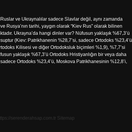
 Ruslar ve Ukraynalılar sadece Slavlar değil, aynı zamanda
 ve Rusya’nın tarihi, yaygın olarak “Kiev Rus” olarak bilinen
tadır. Ukrayna’da hangi dinler var? Nüfusun yaklaşık %67,3’ü
nsuptur (Kiev: Patrikhanenin %28,7’si, sadece Ortodoks %23,4’ü
odoks Kilisesi ve diğer Ortodoksluk biçimleri %1,9), %7,7’si
fusun yaklaşık %67,3’ü Ortodoks Hristiyanlığın bir veya daha
, sadece Ortodoks %23,4’ü, Moskova Patrikhanesinin %12,8’i,
ttps://serenderahsap.com.tr
Sitemap