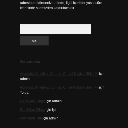
adresine bildirmeniz halinde, ilgili içerikler yasal süre
içerisinde sitemizden kaldırılacaktır.
Arama
Son yorumlar
Apandisit Ameliyatı Sonrası Cinsel Ilişkiye Girilir Mi
için
admin
Apandisit Ameliyatı Sonrası Cinsel Ilişkiye Girilir Mi
için
Tolga
Gai̇N Kaç Cihaz
için
admin
Gai̇N Kaç Cihaz
için
Işıl
Aslı Nedir Tdk
için
admin