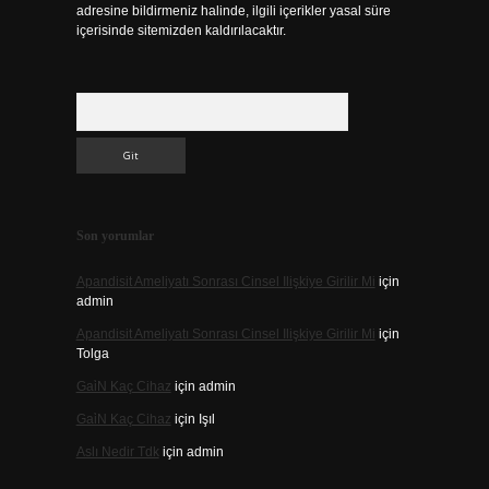
adresine bildirmeniz halinde, ilgili içerikler yasal süre
içerisinde sitemizden kaldırılacaktır.
Arama
Son yorumlar
Apandisit Ameliyatı Sonrası Cinsel Ilişkiye Girilir Mi
için
admin
Apandisit Ameliyatı Sonrası Cinsel Ilişkiye Girilir Mi
için
Tolga
Gai̇N Kaç Cihaz
için
admin
Gai̇N Kaç Cihaz
için
Işıl
Aslı Nedir Tdk
için
admin