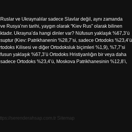
 Ruslar ve Ukraynalılar sadece Slavlar değil, aynı zamanda
 ve Rusya’nın tarihi, yaygın olarak “Kiev Rus” olarak bilinen
tadır. Ukrayna’da hangi dinler var? Nüfusun yaklaşık %67,3’ü
nsuptur (Kiev: Patrikhanenin %28,7’si, sadece Ortodoks %23,4’ü
odoks Kilisesi ve diğer Ortodoksluk biçimleri %1,9), %7,7’si
fusun yaklaşık %67,3’ü Ortodoks Hristiyanlığın bir veya daha
, sadece Ortodoks %23,4’ü, Moskova Patrikhanesinin %12,8’i,
ttps://serenderahsap.com.tr
Sitemap