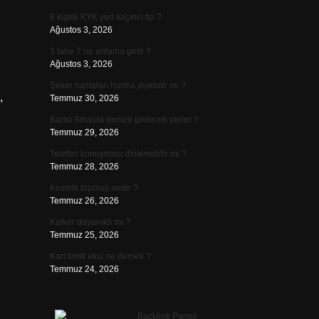
6 kişilik KYK yurt kaçıncı tip ?
Ağustos 3, 2026
3 tane 7 ne anlama gelir ?
Ağustos 3, 2026
Şeker hastaları hurma yiyebilir mi ?
,
Temmuz 30, 2026
Bartın Amasra denize girilecek yerler ?
Temmuz 29, 2026
Telefon konuşması dinlenebilir mi ?
Temmuz 28, 2026
Kozmik topoloji nedir ?
Temmuz 26, 2026
Kalker dayanıklı mı ?
Temmuz 25, 2026
Kart limiti eksi ne demek ?
Temmuz 24, 2026