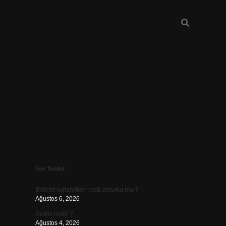
Sidebar
Son Yazılar
vdcasino güncel giriş
Bisiklet kullanırken kask zorunlu mu ?
Ağustos 6, 2026
Avans nedir ?
Ağustos 4, 2026