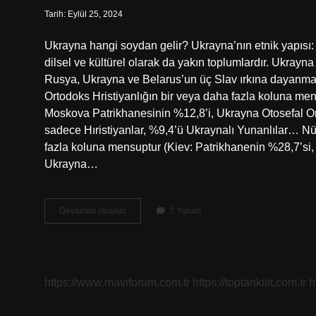
Tarih: Eylül 25, 2024
Ukrayna hangi soydan gelir? Ukrayna’nın etnik yapısı:
dilsel ve kültürel olarak da yakın toplumlardır. Ukrayna
Rusya, Ukrayna ve Belarus’un üç Slav ırkına dayanmak
Ortodoks Hristiyanlığın bir veya daha fazla koluna me
Moskova Patrikhanesinin %12,8’i, Ukrayna Otosefal Ort
sadece Hıristiyanlar, %9,4’ü Ukraynalı Yunanlılar… Nü
fazla koluna mensuptur (Kiev: Patrikhanenin %28,7’si
Ukrayna…
Ukrayna
Devamını okuyun
2 Yorum
Hangi
Mezhepten
https://www.maviforum.com.tr
https://toptankilit.com.tr
h