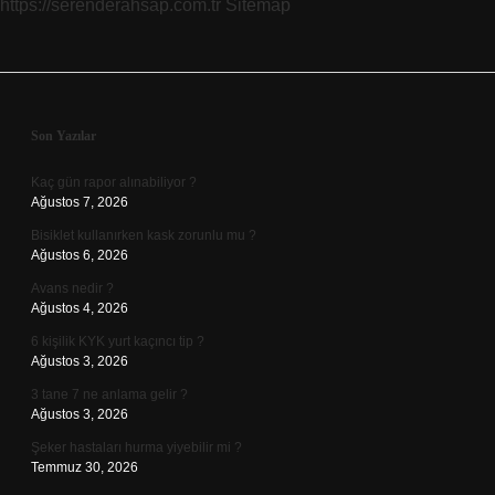
https://serenderahsap.com.tr
Sitemap
Sidebar
Son Yazılar
Kaç gün rapor alınabiliyor ?
Ağustos 7, 2026
Bisiklet kullanırken kask zorunlu mu ?
Ağustos 6, 2026
Avans nedir ?
Ağustos 4, 2026
6 kişilik KYK yurt kaçıncı tip ?
Ağustos 3, 2026
3 tane 7 ne anlama gelir ?
Ağustos 3, 2026
Şeker hastaları hurma yiyebilir mi ?
Temmuz 30, 2026