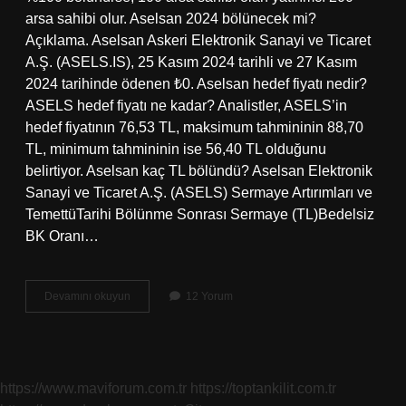
arsa sahibi olur. Aselsan 2024 bölünecek mi?
Açıklama. Aselsan Askeri Elektronik Sanayi ve Ticaret
A.Ş. (ASELS.IS), 25 Kasım 2024 tarihli ve 27 Kasım
2024 tarihinde ödenen ₺0. Aselsan hedef fiyatı nedir?
ASELS hedef fiyatı ne kadar? Analistler, ASELS’in
hedef fiyatının 76,53 TL, maksimum tahmininin 88,70
TL, minimum tahmininin ise 56,40 TL olduğunu
belirtiyor. Aselsan kaç TL bölündü? Aselsan Elektronik
Sanayi ve Ticaret A.Ş. (ASELS) Sermaye Artırımları ve
TemettüTarihi Bölünme Sonrası Sermaye (TL)Bedelsiz
BK Oranı…
Aselsan
Devamını okuyun
12 Yorum
Bölünme
Sonrası
Ne
Olur
https://www.maviforum.com.tr
https://toptankilit.com.tr