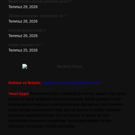
Bartın Amasra denize girilecek yerler ?
Temmuz 29, 2026
Telefon konuşması dinlenebilir mi ?
Temmuz 28, 2026
Kozmik topoloji nedir ?
Temmuz 26, 2026
Kalker dayanıklı mı ?
Temmuz 25, 2026
Reklam ve İletişim:
Skype: live:.cid.575569c608265c69
Yasal Uyarı:
Bu internet sitesi, herhangi bir marka, kurum veya şahıs
şirketi ile hiçbir bağlantısı bulunmamaktadır. Sitede yalnızca kendi
hazırladığımız makaleler paylaşılmaktadır. Burada yer alan içerikler
haber niteliği taşımamakta olup, gerçek kurum ve kişiler hakkında
paylaşım yapılmamaktadır. Gerçek kurum ve kişiler ile isim
benzerlikleri tamamen tesadüfidir. Sitemizdeki bilgiler taslak
halindedir ve tavsiye niteliği taşımazlar.