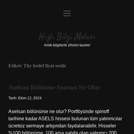
menüyü
Anasayfa
aç
Gizlilik Politikası
Hızlı Bilgi Molası
Yasal Uyarı
Anlık bilgilerle zihnini tazele!
Hakkımızda
Etiket:
Thy hedef fiyat nedir
Aselsan Bölünme Sonrası Ne Olur
Tarih: Ekim 12, 2024
Aselsan bölünürse ne olur? Portföyünde spinoff
tarihine kadar ASELS hissesi bulunan tüm yatırımcılar
ücretsiz sermaye artışından faydalanabilir. Hisseler
%100 bölünürse, 100 arsa sahibi olan yatırımcı 200