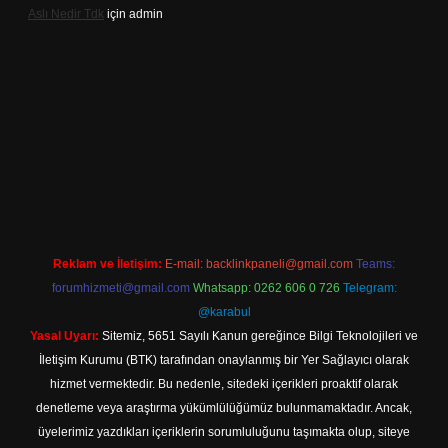
Aslı Nedir Tdk
için
admin
riş
Reklam ve İletişim:
E-mail:
backlinkpaneli@gmail.com
Teams:
forumhizmeti@gmail.com
Whatsapp: 0262 606 0 726
Telegram:
@karabul
Yasal Uyarı:
Sitemiz, 5651 Sayılı Kanun gereğince Bilgi Teknolojileri ve
İletişim Kurumu (BTK) tarafından onaylanmış bir Yer Sağlayıcı olarak
hizmet vermektedir. Bu nedenle, sitedeki içerikleri proaktif olarak
denetleme veya araştırma yükümlülüğümüz bulunmamaktadır. Ancak,
üyelerimiz yazdıkları içeriklerin sorumluluğunu taşımakta olup, siteye