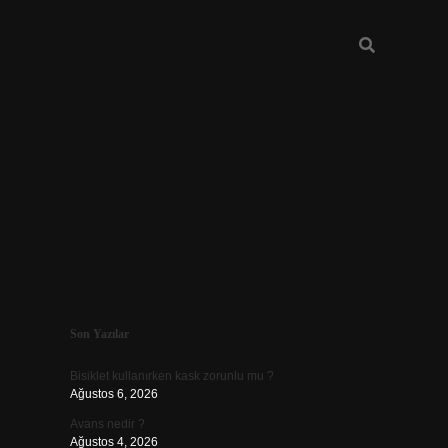
Sidebar
Son Yazılar
vdcasino güncel giriş
Bisiklet kullanırken kask zorunlu mu ?
Ağustos 6, 2026
Avans nedir ?
Ağustos 4, 2026