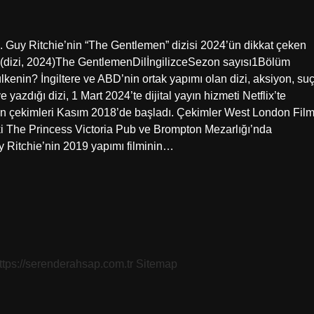
 Guy Ritchie’nin “The Gentlemen” dizisi 2024’ün dikkat çeken
 (dizi, 2024)The GentlemenDilİngilizceSezon sayısı1Bölüm
enin? İngiltere ve ABD’nin ortak yapımı olan dizi, aksiyon, su
 yazdığı dizi, 1 Mart 2024’te dijital yayın hizmeti Netflix’te
in çekimleri Kasım 2018’de başladı. Çekimler West London Fil
ki The Princess Victoria Pub ve Brompton Mezarlığı’nda
uy Ritchie’nin 2019 yapımı filminin…
ttps://serenderahsap.com.tr
Sitemap