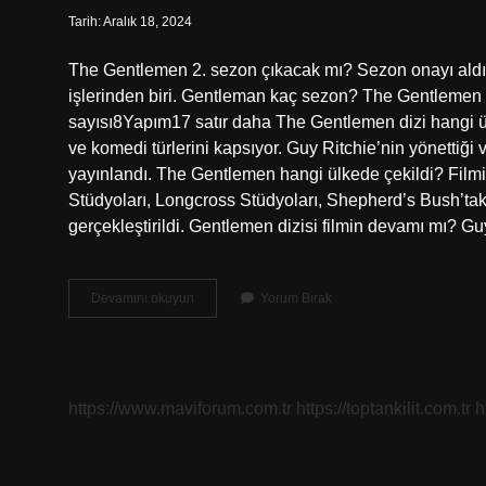
Tarih: Aralık 18, 2024
The Gentlemen 2. sezon çıkacak mı? Sezon onayı aldı.
işlerinden biri. Gentleman kaç sezon? The Gentlemen
sayısı8Yapım17 satır daha The Gentlemen dizi hangi ülk
ve komedi türlerini kapsıyor. Guy Ritchie’nin yönettiği ve
yayınlandı. The Gentlemen hangi ülkede çekildi? Film
Stüdyoları, Longcross Stüdyoları, Shepherd’s Bush’ta
gerçekleştirildi. Gentlemen dizisi filmin devamı mı? G
The
Devamını okuyun
Yorum Bırak
Gentlemen
2
Çıkacak
Mi
https://www.maviforum.com.tr
https://toptankilit.com.tr
h