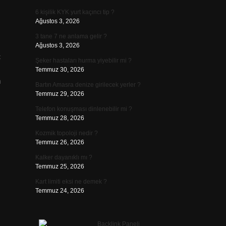
6 kişilik KYK yurt kaçıncı tip ?
Ağustos 3, 2026
3 tane 7 ne anlama gelir ?
Ağustos 3, 2026
ç
Şeker hastaları hurma yiyebilir mi ?
Temmuz 30, 2026
m
Bartın Amasra denize girilecek yerler ?
Temmuz 29, 2026
Telefon konuşması dinlenebilir mi ?
Temmuz 28, 2026
Kozmik topoloji nedir ?
Temmuz 26, 2026
Kalker dayanıklı mı ?
Temmuz 25, 2026
Kart limiti eksi ne demek ?
Temmuz 24, 2026