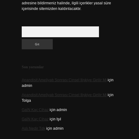
adresine bildirmeniz halinde, ilgili içerikler yasal süre
içerisinde sitemizden kaldırılacaktır.
Arama
Son yorumlar
Apandisit Ameliyatı Sonrası Cinsel Ilişkiye Girilir Mi
için
admin
Apandisit Ameliyatı Sonrası Cinsel Ilişkiye Girilir Mi
için
Tolga
Gai̇N Kaç Cihaz
için
admin
Gai̇N Kaç Cihaz
için
Işıl
Aslı Nedir Tdk
için
admin