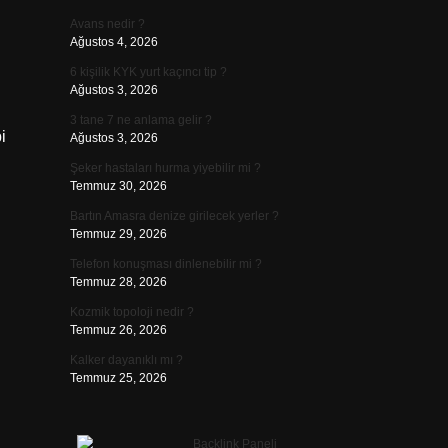
Avans nedir ?
Ağustos 4, 2026
6 kişilik KYK yurt kaçıncı tip ?
Ağustos 3, 2026
3 tane 7 ne anlama gelir ?
i
Ağustos 3, 2026
Şeker hastaları hurma yiyebilir mi ?
Temmuz 30, 2026
Bartın Amasra denize girilecek yerler ?
Temmuz 29, 2026
Telefon konuşması dinlenebilir mi ?
Temmuz 28, 2026
Kozmik topoloji nedir ?
Temmuz 26, 2026
Kalker dayanıklı mı ?
Temmuz 25, 2026