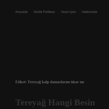
Anasayfa
Gizlilik Politikası
Yasal Uyarı
Hakkımızda
Etiket:
Tereyağ kalp damarlarını tıkar mı
Tereyağ Hangi Besin