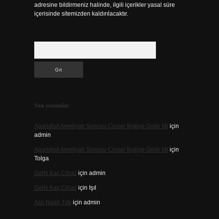
adresine bildirmeniz halinde, ilgili içerikler yasal süre
içerisinde sitemizden kaldırılacaktır.
Arama
Son yorumlar
Apandisit Ameliyatı Sonrası Cinsel Ilişkiye Girilir Mi
için
admin
Apandisit Ameliyatı Sonrası Cinsel Ilişkiye Girilir Mi
için
Tolga
Gai̇N Kaç Cihaz
için
admin
Gai̇N Kaç Cihaz
için
Işıl
Aslı Nedir Tdk
için
admin