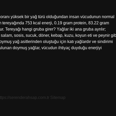
ı oranı yüksek bir yağ türü olduğundan insan vücudunun normal
m tereyağında 753 kcal enerji, 0.19 gram protein, 83.22 gram
. Tereyağı hangi gruba girer? Yağlar iki ana gruba ayrılır;
salam, sosis, sucuk, döner, kebap, kuzu, koyun eti ve peynir gib
ymuş yağ asitlerinden oluştuğu için katı yağlardır ve sindirimi
ulunan doymuş yağlar, vücudun ihtiyaç duyduğu enerjiyi
ttps://serenderahsap.com.tr
Sitemap