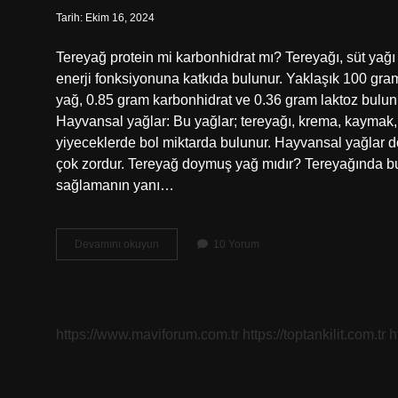
Tarih: Ekim 16, 2024
Tereyağ protein mi karbonhidrat mı? Tereyağı, süt yağ
enerji fonksiyonuna katkıda bulunur. Yaklaşık 100 gra
yağ, 0.85 gram karbonhidrat ve 0.36 gram laktoz bulunur
Hayvansal yağlar: Bu yağlar; tereyağı, krema, kaymak, 
yiyeceklerde bol miktarda bulunur. Hayvansal yağlar do
çok zordur. Tereyağ doymuş yağ mıdır? Tereyağında b
sağlamanın yanı…
Tereyağ
Devamını okuyun
10 Yorum
Hangi
Besin
https://www.maviforum.com.tr
https://toptankilit.com.tr
h