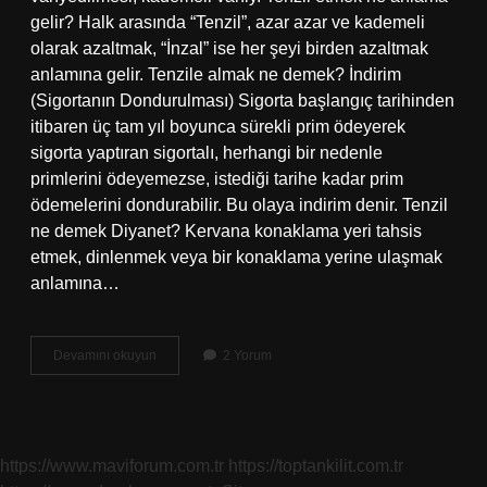
gelir? Halk arasında “Tenzil”, azar azar ve kademeli
olarak azaltmak, “İnzal” ise her şeyi birden azaltmak
anlamına gelir. Tenzile almak ne demek? İndirim
(Sigortanın Dondurulması) Sigorta başlangıç ​​tarihinden
itibaren üç tam yıl boyunca sürekli prim ödeyerek
sigorta yaptıran sigortalı, herhangi bir nedenle
primlerini ödeyemezse, istediği tarihe kadar prim
ödemelerini dondurabilir. Bu olaya indirim denir. Tenzil
ne demek Diyanet? Kervana konaklama yeri tahsis
etmek, dinlenmek veya bir konaklama yerine ulaşmak
anlamına…
Tenzile
Devamını okuyun
2 Yorum
Ne
Anlamı
Var
https://www.maviforum.com.tr
https://toptankilit.com.tr