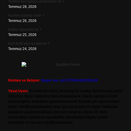
Telefon konuşması dinlenebilir mi ?
Temmuz 28, 2026
Kozmik topoloji nedir ?
Temmuz 26, 2026
Kalker dayanıklı mı ?
Temmuz 25, 2026
Kart limiti eksi ne demek ?
Temmuz 24, 2026
Reklam ve İletişim:
Skype: live:.cid.575569c608265c69
Yasal Uyarı:
Bu internet sitesi, herhangi bir marka, kurum veya şahıs
şirketi ile hiçbir bağlantısı bulunmamaktadır. Sitede yalnızca kendi
hazırladığımız makaleler paylaşılmaktadır. Burada yer alan içerikler
haber niteliği taşımamakta olup, gerçek kurum ve kişiler hakkında
paylaşım yapılmamaktadır. Gerçek kurum ve kişiler ile isim
benzerlikleri tamamen tesadüfidir. Sitemizdeki bilgiler taslak
halindedir ve tavsiye niteliği taşımazlar.