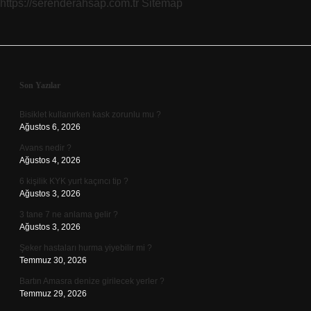
https://serenderahsap.com.tr
Sitemap
Sidebar
Son Yazılar
Bisiklet kullanırken kask zorunlu mu ?
Ağustos 6, 2026
Avans nedir ?
Ağustos 4, 2026
6 kişilik KYK yurt kaçıncı tip ?
Ağustos 3, 2026
3 tane 7 ne anlama gelir ?
Ağustos 3, 2026
Şeker hastaları hurma yiyebilir mi ?
Temmuz 30, 2026
Bartın Amasra denize girilecek yerler ?
Temmuz 29, 2026