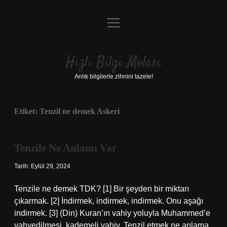
menüyü
Anasayfa
aç
Gizlilik Politikası
Hızlı Bilgi Molası
Yasal Uyarı
Anlık bilgilerle zihnini tazele!
Hakkımızda
Etiket:
Tenzil ne demek Askeri
Tenzile Ne Anlamı Var
Tarih: Eylül 29, 2024
Tenzile ne demek TDK? [1] Bir şeyden bir miktarı
çıkarmak. [2] İndirmek, indirmek, indirmek. Onu aşağı
indirmek. [3] (Din) Kuran’ın vahiy yoluyla Muhammed’e
vahyedilmesi, kademeli vahiy. Tenzil etmek ne anlama