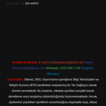
Aslı Nedir Tdk
için
admin
iriş
Reklam ve İletişim:
E-mail:
backlinkpaneli@gmail.com
Teams:
forumhizmeti@gmail.com
Whatsapp: 0262 606 0 726
Telegram:
@karabul
Yasal Uyarı:
Sitemiz, 5651 Sayılı Kanun gereğince Bilgi Teknolojileri ve
İletişim Kurumu (BTK) tarafından onaylanmış bir Yer Sağlayıcı olarak
hizmet vermektedir. Bu nedenle, sitedeki içerikleri proaktif olarak
denetleme veya araştırma yükümlülüğümüz bulunmamaktadır. Ancak,
üyelerimiz yazdıkları içeriklerin sorumluluğunu taşımakta olup, siteye