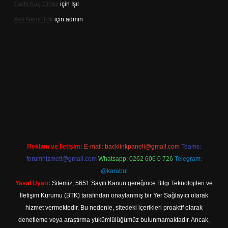
Gai̇N Kaç Cihaz
için
Işıl
Aslı Nedir Tdk
için
admin
iriş
Reklam ve İletişim:
E-mail:
backlinkpaneli@gmail.com
Teams:
forumhizmeti@gmail.com
Whatsapp: 0262 606 0 726
Telegram:
@karabul
Yasal Uyarı:
Sitemiz, 5651 Sayılı Kanun gereğince Bilgi Teknolojileri ve
İletişim Kurumu (BTK) tarafından onaylanmış bir Yer Sağlayıcı olarak
hizmet vermektedir. Bu nedenle, sitedeki içerikleri proaktif olarak
denetleme veya araştırma yükümlülüğümüz bulunmamaktadır. Ancak,