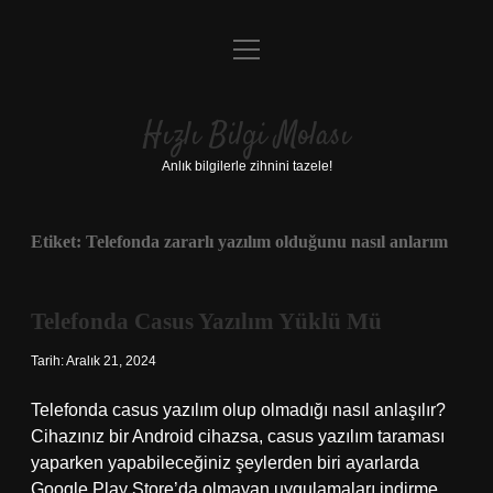
menüyü
Anasayfa
aç
Gizlilik Politikası
Hızlı Bilgi Molası
Yasal Uyarı
Anlık bilgilerle zihnini tazele!
Hakkımızda
Etiket:
Telefonda zararlı yazılım olduğunu nasıl anlarım
Telefonda Casus Yazılım Yüklü Mü
Tarih: Aralık 21, 2024
Telefonda casus yazılım olup olmadığı nasıl anlaşılır?
Cihazınız bir Android cihazsa, casus yazılım taraması
yaparken yapabileceğiniz şeylerden biri ayarlarda
Google Play Store’da olmayan uygulamaları indirme