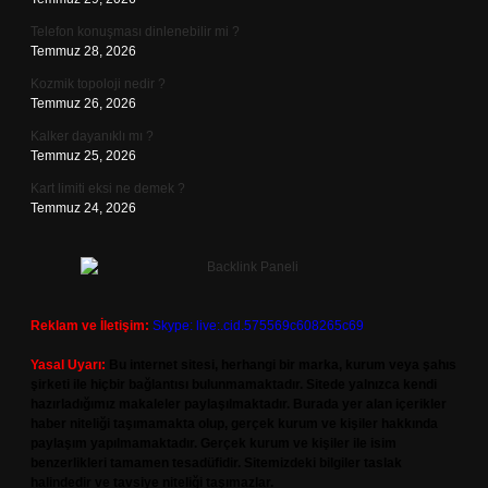
Telefon konuşması dinlenebilir mi ?
Temmuz 28, 2026
Kozmik topoloji nedir ?
Temmuz 26, 2026
Kalker dayanıklı mı ?
Temmuz 25, 2026
Kart limiti eksi ne demek ?
Temmuz 24, 2026
Reklam ve İletişim:
Skype: live:.cid.575569c608265c69
Yasal Uyarı:
Bu internet sitesi, herhangi bir marka, kurum veya şahıs
şirketi ile hiçbir bağlantısı bulunmamaktadır. Sitede yalnızca kendi
hazırladığımız makaleler paylaşılmaktadır. Burada yer alan içerikler
haber niteliği taşımamakta olup, gerçek kurum ve kişiler hakkında
paylaşım yapılmamaktadır. Gerçek kurum ve kişiler ile isim
benzerlikleri tamamen tesadüfidir. Sitemizdeki bilgiler taslak
halindedir ve tavsiye niteliği taşımazlar.