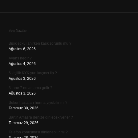
Sidebar
Son Yazılar
Bisiklet kullanırken kask zorunlu mu ?
Ağustos 6, 2026
Avans nedir ?
Ağustos 4, 2026
6 kişilik KYK yurt kaçıncı tip ?
Ağustos 3, 2026
3 tane 7 ne anlama gelir ?
Ağustos 3, 2026
Şeker hastaları hurma yiyebilir mi ?
Temmuz 30, 2026
Bartın Amasra denize girilecek yerler ?
Temmuz 29, 2026
Telefon konuşması dinlenebilir mi ?
Temmuz 28, 2026