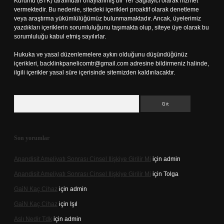
Kurumu (BTK) tarafından onaylanmış bir Yer Sağlayıcı olarak hizmet
vermektedir. Bu nedenle, sitedeki içerikleri proaktif olarak denetleme
veya araştırma yükümlülüğümüz bulunmamaktadır. Ancak, üyelerimiz
yazdıkları içeriklerin sorumluluğunu taşımakta olup, siteye üye olarak bu
sorumluluğu kabul etmiş sayılırlar.
Hukuka ve yasal düzenlemelere aykırı olduğunu düşündüğünüz
içerikleri,
backlinkpanelicomtr@gmail.com
adresine bildirmeniz halinde,
ilgili içerikler yasal süre içerisinde sitemizden kaldırılacaktır.
Arama
Son yorumlar
Apandisit Ameliyatı Sonrası Cinsel Ilişkiye Girilir Mi
için
admin
Apandisit Ameliyatı Sonrası Cinsel Ilişkiye Girilir Mi
için
Tolga
Gai̇N Kaç Cihaz
için
admin
Gai̇N Kaç Cihaz
için
Işıl
Aslı Nedir Tdk
için
admin