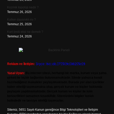
Kozmik topoloji nedir ?
Temmuz 26, 2026
Kalker dayanıklı mı ?
Temmuz 25, 2026
Kart limiti eksi ne demek ?
Temmuz 24, 2026
Reklam ve İletişim:
Skype: live:.cid.575569c608265c69
Yasal Uyarı:
Bu internet sitesi, herhangi bir marka, kurum veya şahıs
şirketi ile hiçbir bağlantısı bulunmamaktadır. Sitede yalnızca kendi
hazırladığımız makaleler paylaşılmaktadır. Burada yer alan içerikler
haber niteliği taşımamakta olup, gerçek kurum ve kişiler hakkında
paylaşım yapılmamaktadır. Gerçek kurum ve kişiler ile isim
benzerlikleri tamamen tesadüfidir. Sitemizdeki bilgiler taslak
halindedir ve tavsiye niteliği taşımazlar.
Sitemiz, 5651 Sayılı Kanun gereğince Bilgi Teknolojileri ve İletişim