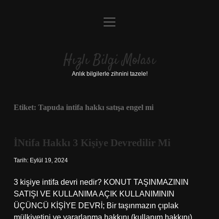
menüyü
Anasayfa
aç
Gizlilik Politikası
Hızlı Bilgi Molası
Yasal Uyarı
Anlık bilgilerle zihnini tazele!
Hakkımızda
Etiket:
Tapuda intifa hakkı satışa engel mi
İNtifa Hakkı 3 Kişiye Devredilir Mi
Tarih: Eylül 19, 2024
3 kişiye intifa devri nedir? KONUT TAŞINMAZININ
SATIŞI VE KULLANIMA AÇIK KULLANIMININ
ÜÇÜNCÜ KİŞİYE DEVRİ; Bir taşınmazın çıplak
mülkiyetini ve yararlanma hakkını (kullanım hakkını)