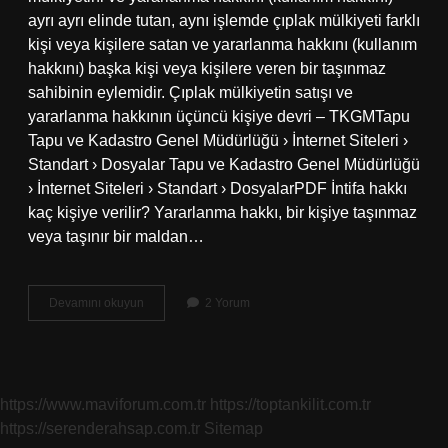
ayrı ayrı elinde tutan, aynı işlemde çıplak mülkiyeti farklı
kişi veya kişilere satan ve yararlanma hakkını (kullanım
hakkını) başka kişi veya kişilere veren bir taşınmaz
sahibinin eylemidir. Çıplak mülkiyetin satışı ve
yararlanma hakkının üçüncü kişiye devri – TKGMTapu
Tapu ve Kadastro Genel Müdürlüğü › İnternet Siteleri ›
Standart › Dosyalar Tapu ve Kadastro Genel Müdürlüğü
› İnternet Siteleri › Standart › DosyalarPDF İntifa hakkı
kaç kişiye verilir? Yararlanma hakkı, bir kişiye taşınmaz
veya taşınır bir maldan…
İNtifa
Devamını okuyun
2 Yorum
Hakkı
3
Kişiye
Devredilir
Mi
https://www.maviforum.com.tr
https://toptankilit.com.tr
https://serenderahsap.com.tr
Sitemap