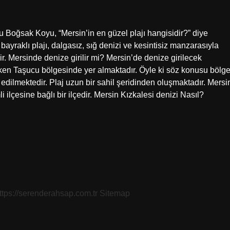
 Boğsak Koyu, “Mersin’in en güzel plajı hangisidir?” diye
ayraklı plajı, dalgasız, sığ denizi ve kesintisiz manzarasıyla
ir. Mersinde denize girilir mi? Mersin’de denize girilecek
 çeken Taşucu bölgesinde yer almaktadır. Öyle ki söz konusu bölg
et edilmektedir. Plaj uzun bir sahil şeridinden oluşmaktadır. Mersi
ilçesine bağlı bir ilçedir. Mersin Kızkalesi denizi Nasıl?
ttps://serenderahsap.com.tr
Sitemap