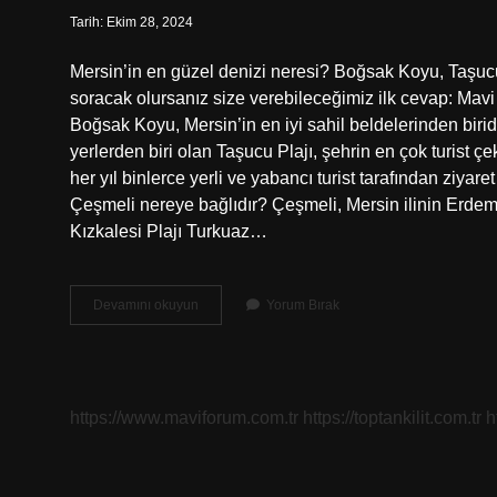
Tarih: Ekim 28, 2024
Mersin’in en güzel denizi neresi? Boğsak Koyu, Taşucu
soracak olursanız size verebileceğimiz ilk cevap: Mavi b
Boğsak Koyu, Mersin’in en iyi sahil beldelerinden birid
yerlerden biri olan Taşucu Plajı, şehrin en çok turist
her yıl binlerce yerli ve yabancı turist tarafından ziyar
Çeşmeli nereye bağlıdır? Çeşmeli, Mersin ilinin Erdemli 
Kızkalesi Plajı Turkuaz…
Mersin
Devamını okuyun
Yorum Bırak
Çeşmeli
Denizi
Nasıl
https://www.maviforum.com.tr
https://toptankilit.com.tr
h