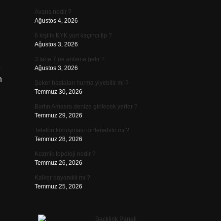
Avans nedir ?
Ağustos 4, 2026
6 kişilik KYK yurt kaçıncı tip ?
Ağustos 3, 2026
3 tane 7 ne anlama gelir ?
e
Ağustos 3, 2026
n
Şeker hastaları hurma yiyebilir mi ?
Temmuz 30, 2026
Bartın Amasra denize girilecek yerler ?
Temmuz 29, 2026
Telefon konuşması dinlenebilir mi ?
Temmuz 28, 2026
Kozmik topoloji nedir ?
Temmuz 26, 2026
Kalker dayanıklı mı ?
Temmuz 25, 2026