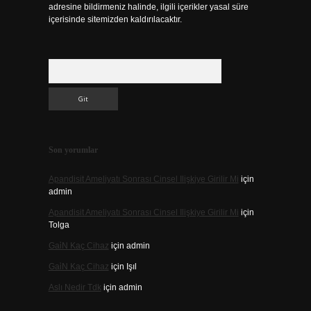
adresine bildirmeniz halinde, ilgili içerikler yasal süre
içerisinde sitemizden kaldırılacaktır.
Arama
Son yorumlar
Apandisit Ameliyatı Sonrası Cinsel Ilişkiye Girilir Mi
için
admin
Apandisit Ameliyatı Sonrası Cinsel Ilişkiye Girilir Mi
için
Tolga
Gai̇N Kaç Cihaz
için
admin
Gai̇N Kaç Cihaz
için
Işıl
Aslı Nedir Tdk
için
admin