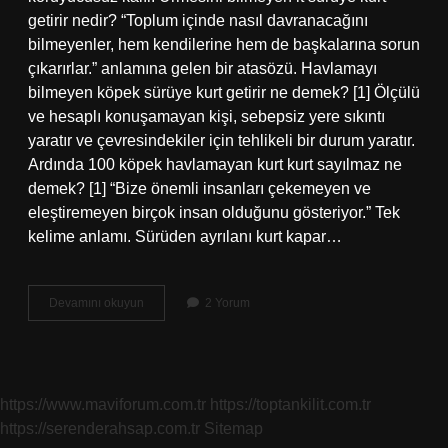
getirir nedir? “Toplum içinde nasıl davranacağını
bilmeyenler, hem kendilerine hem de başkalarına sorun
çıkarırlar.” anlamına gelen bir atasözü. Havlamayı
bilmeyen köpek sürüye kurt getirir ne demek? [1] Ölçülü
ve hesaplı konuşamayan kişi, sebepsiz yere sıkıntı
yaratır ve çevresindekiler için tehlikeli bir durum yaratır.
Ardında 100 köpek havlamayan kurt kurt sayılmaz ne
demek? [1] “Bize önemli insanları çekemeyen ve
eleştiremeyen birçok insan olduğunu gösteriyor.” Tek
kelime anlamı. Sürüden ayrılanı kurt kapar…
Köpeksiz
Devamını okuyun
2 Yorum
Sürüye
Kurt
Girer
Anlamı
Nedir
https://www.maviforum.com.tr
https://toptankilit.com.tr
https://serenderahsap.com.tr
Sitemap