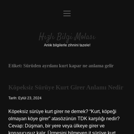
menüyü
Anasayfa
aç
Gizlilik Politikası
Hızlı Bilgi Molası
Yasal Uyarı
Anlık bilgilerle zihnini tazele!
Hakkımızda
Etiket:
Sürüden ayrılanı kurt kapar ne anlama gelir
Köpeksiz Sürüye Kurt Girer Anlamı Nedir
Tarih: Eylül 23, 2024
Köpeksiz sürüye kurt girer ne demek? “Kurt, köpeği
olmayan köye girer” atasözünün TDK karşılığı nedir?
Cevap: Düşman, bir yere veya ülkeye girer ve
koruyucusuz kalır. Ürmesini bilmeyen it sürüye kurt