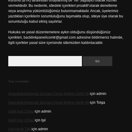
Kurumu (BTK) tarafından onaylanmış bir Yer Sağlayıcı olarak hizmet
vermektedir. Bu nedenle, sitedeki içerikleri proaktif olarak denetleme
veya araştırma yükümlülüğümüz bulunmamaktadır. Ancak, üyelerimiz
yazdıkları içeriklerin sorumluluğunu taşımakta olup, siteye üye olarak bu
sorumluluğu kabul etmiş sayılırlar.
Hukuka ve yasal düzenlemelere aykırı olduğunu düşündüğünüz
içerikleri,
backlinkpanelicomtr@gmail.com
adresine bildirmeniz halinde,
ilgili içerikler yasal süre içerisinde sitemizden kaldırılacaktır.
Arama
Son yorumlar
Apandisit Ameliyatı Sonrası Cinsel Ilişkiye Girilir Mi
için
admin
Apandisit Ameliyatı Sonrası Cinsel Ilişkiye Girilir Mi
için
Tolga
Gai̇N Kaç Cihaz
için
admin
Gai̇N Kaç Cihaz
için
Işıl
Aslı Nedir Tdk
için
admin