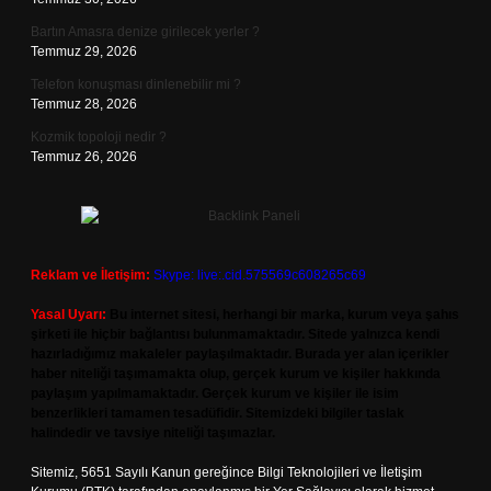
Bartın Amasra denize girilecek yerler ?
Temmuz 29, 2026
Telefon konuşması dinlenebilir mi ?
Temmuz 28, 2026
Kozmik topoloji nedir ?
Temmuz 26, 2026
Reklam ve İletişim:
Skype: live:.cid.575569c608265c69
Yasal Uyarı:
Bu internet sitesi, herhangi bir marka, kurum veya şahıs
şirketi ile hiçbir bağlantısı bulunmamaktadır. Sitede yalnızca kendi
hazırladığımız makaleler paylaşılmaktadır. Burada yer alan içerikler
haber niteliği taşımamakta olup, gerçek kurum ve kişiler hakkında
paylaşım yapılmamaktadır. Gerçek kurum ve kişiler ile isim
benzerlikleri tamamen tesadüfidir. Sitemizdeki bilgiler taslak
halindedir ve tavsiye niteliği taşımazlar.
Sitemiz, 5651 Sayılı Kanun gereğince Bilgi Teknolojileri ve İletişim