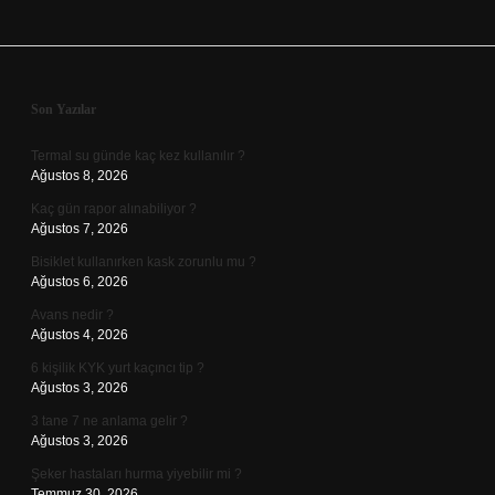
Sidebar
Son Yazılar
Termal su günde kaç kez kullanılır ?
Ağustos 8, 2026
Kaç gün rapor alınabiliyor ?
Ağustos 7, 2026
Bisiklet kullanırken kask zorunlu mu ?
Ağustos 6, 2026
Avans nedir ?
Ağustos 4, 2026
6 kişilik KYK yurt kaçıncı tip ?
Ağustos 3, 2026
3 tane 7 ne anlama gelir ?
Ağustos 3, 2026
Şeker hastaları hurma yiyebilir mi ?
Temmuz 30, 2026