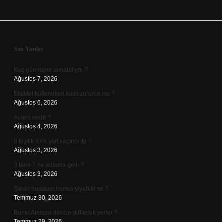
Sidebar
Son Yazılar
Kaç gün rapor alınabiliyor ?
Ağustos 7, 2026
Bisiklet kullanırken kask zorunlu mu ?
Ağustos 6, 2026
Avans nedir ?
Ağustos 4, 2026
6 kişilik KYK yurt kaçıncı tip ?
Ağustos 3, 2026
3 tane 7 ne anlama gelir ?
Ağustos 3, 2026
Şeker hastaları hurma yiyebilir mi ?
Temmuz 30, 2026
Bartın Amasra denize girilecek yerler ?
Temmuz 29, 2026