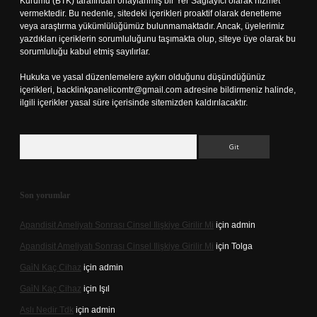
Kurumu (BTK) tarafından onaylanmış bir Yer Sağlayıcı olarak hizmet
vermektedir. Bu nedenle, sitedeki içerikleri proaktif olarak denetleme
veya araştırma yükümlülüğümüz bulunmamaktadır. Ancak, üyelerimiz
yazdıkları içeriklerin sorumluluğunu taşımakta olup, siteye üye olarak bu
sorumluluğu kabul etmiş sayılırlar.
Hukuka ve yasal düzenlemelere aykırı olduğunu düşündüğünüz
içerikleri,
backlinkpanelicomtr@gmail.com
adresine bildirmeniz halinde,
ilgili içerikler yasal süre içerisinde sitemizden kaldırılacaktır.
Arama
Son yorumlar
Apandisit Ameliyatı Sonrası Cinsel Ilişkiye Girilir Mi
için
admin
Apandisit Ameliyatı Sonrası Cinsel Ilişkiye Girilir Mi
için
Tolga
Gai̇N Kaç Cihaz
için
admin
Gai̇N Kaç Cihaz
için
Işıl
Aslı Nedir Tdk
için
admin