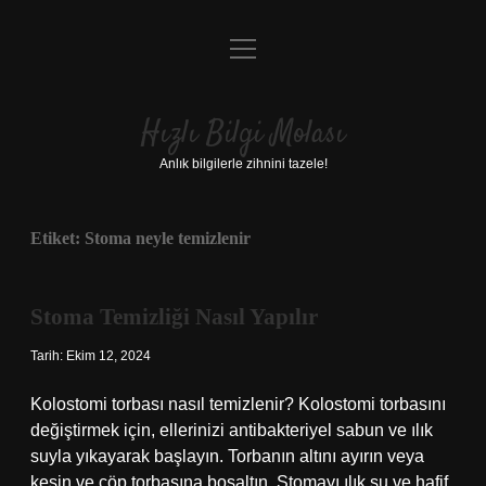
menüyü
Anasayfa
aç
Gizlilik Politikası
Hızlı Bilgi Molası
Yasal Uyarı
Anlık bilgilerle zihnini tazele!
Hakkımızda
Etiket:
Stoma neyle temizlenir
Stoma Temizliği Nasıl Yapılır
Tarih: Ekim 12, 2024
Kolostomi torbası nasıl temizlenir? Kolostomi torbasını
değiştirmek için, ellerinizi antibakteriyel sabun ve ılık
suyla yıkayarak başlayın. Torbanın altını ayırın veya
kesin ve çöp torbasına boşaltın. Stomayı ılık su ve hafif