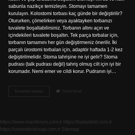
sabunla nazikçe temizleyin. Stomayı tamamen
kurulayın. Kolostomi torbası kaç günde bir değiştirilir?
Otururken, çömelirken veya ayaktayken torbanızı
tuvalete boşaltabilirsiniz. Torbanın altını açın ve
içindekileri tuvalete boşaltın. Tek parça torbalar için,
torbanın tamamını her gün değiştirmeniz önerilir. İki
parçalı ürostomi torbaları için, adaptör haftada 1-2 kez
değiştirilmelidir. Stoma tahrişine ne iyi gelir? Stoma
pudrası (talk pudrası değil) tahriş olmuş cilt için iyi bir
korumadır. Nemi emer ve cildi korur. Pudranın iyi…
Stoma
Devamını okuyun
Yorum Bırak
Temizliği
Nasıl
Yapılır
https://www.maviforum.com.tr
https://toptankilit.com.tr
https://serenderahsap.com.tr
Sitemap