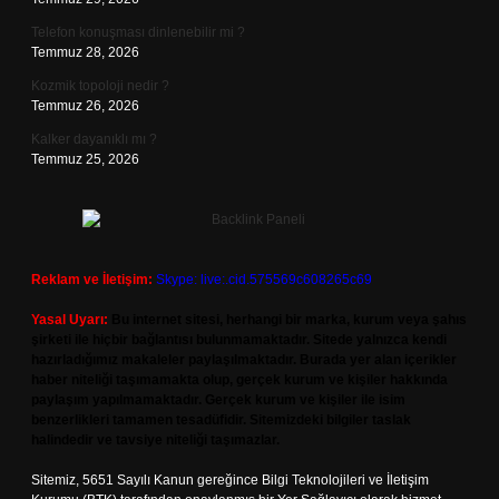
Telefon konuşması dinlenebilir mi ?
Temmuz 28, 2026
Kozmik topoloji nedir ?
Temmuz 26, 2026
Kalker dayanıklı mı ?
Temmuz 25, 2026
Reklam ve İletişim:
Skype: live:.cid.575569c608265c69
Yasal Uyarı:
Bu internet sitesi, herhangi bir marka, kurum veya şahıs
şirketi ile hiçbir bağlantısı bulunmamaktadır. Sitede yalnızca kendi
hazırladığımız makaleler paylaşılmaktadır. Burada yer alan içerikler
haber niteliği taşımamakta olup, gerçek kurum ve kişiler hakkında
paylaşım yapılmamaktadır. Gerçek kurum ve kişiler ile isim
benzerlikleri tamamen tesadüfidir. Sitemizdeki bilgiler taslak
halindedir ve tavsiye niteliği taşımazlar.
Sitemiz, 5651 Sayılı Kanun gereğince Bilgi Teknolojileri ve İletişim