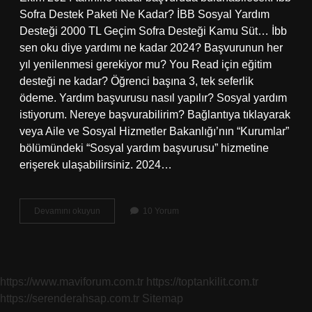
Sofra Destek Paketi Ne Kadar? İBB Sosyal Yardım
Desteği 2000 TL Geçim Sofra Desteği Kamu Süt… İbb
sen oku diye yardımı ne kadar 2024? Başvurunun her
yıl yenilenmesi gerekiyor mu? You Read için eğitim
desteği ne kadar? Öğrenci başına 3, tek seferlik
ödeme. Yardım başvurusu nasıl yapılır? Sosyal yardım
istiyorum. Nereye başvurabilirim? Bağlantıya tıklayarak
veya Aile ve Sosyal Hizmetler Bakanlığı’nın “Kurumlar”
bölümündeki “Sosyal yardım başvurusu” hizmetine
erişerek ulaşabilirsiniz. 2024…
İBb
Devamını okuyun
10 Yorum
Yardımına
Nasıl
Başvurulur
https://www.maviforum.com.tr
https://toptankilit.com.tr
https://serenderahsap.com.tr
Sitemap