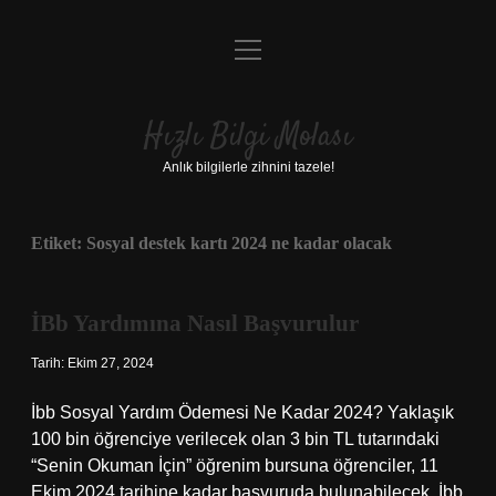
menüyü
Anasayfa
aç
Gizlilik Politikası
Hızlı Bilgi Molası
Yasal Uyarı
Anlık bilgilerle zihnini tazele!
Hakkımızda
Etiket:
Sosyal destek kartı 2024 ne kadar olacak
İBb Yardımına Nasıl Başvurulur
Tarih: Ekim 27, 2024
İbb Sosyal Yardım Ödemesi Ne Kadar 2024? Yaklaşık
100 bin öğrenciye verilecek olan 3 bin TL tutarındaki
“Senin Okuman İçin” öğrenim bursuna öğrenciler, 11
Ekim 2024 tarihine kadar başvuruda bulunabilecek. İbb