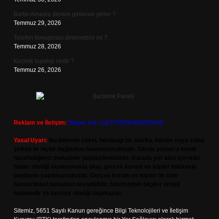
Bartın Amasra denize girilecek yerler ?
Temmuz 29, 2026
Telefon konuşması dinlenebilir mi ?
Temmuz 28, 2026
Kozmik topoloji nedir ?
Temmuz 26, 2026
Reklam ve İletişim:
Skype: live:.cid.575569c608265c69
Yasal Uyarı:
Bu internet sitesi, herhangi bir marka, kurum veya şahıs
şirketi ile hiçbir bağlantısı bulunmamaktadır. Sitede yalnızca kendi
hazırladığımız makaleler paylaşılmaktadır. Burada yer alan içerikler
haber niteliği taşımamakta olup, gerçek kurum ve kişiler hakkında
paylaşım yapılmamaktadır. Gerçek kurum ve kişiler ile isim
benzerlikleri tamamen tesadüfidir. Sitemizdeki bilgiler taslak
halindedir ve tavsiye niteliği taşımazlar.
Sitemiz, 5651 Sayılı Kanun gereğince Bilgi Teknolojileri ve İletişim