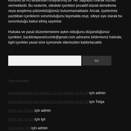
Kurumu (BTK) tarafından onaylanmış bir Yer Sağlayıcı olarak hizmet
vermektedir. Bu nedenle, sitedeki içerikleri proaktif olarak denetleme
veya araştırma yükümlülüğümüz bulunmamaktadır. Ancak, üyelerimiz
yazdıkları içeriklerin sorumluluğunu taşımakta olup, siteye üye olarak bu
sorumluluğu kabul etmiş sayılırlar.
Hukuka ve yasal düzenlemelere aykırı olduğunu düşündüğünüz
içerikleri,
backlinkpanelicomtr@gmail.com
adresine bildirmeniz halinde,
ilgili içerikler yasal süre içerisinde sitemizden kaldırılacaktır.
Arama
Son yorumlar
Apandisit Ameliyatı Sonrası Cinsel Ilişkiye Girilir Mi
için
admin
Apandisit Ameliyatı Sonrası Cinsel Ilişkiye Girilir Mi
için
Tolga
Gai̇N Kaç Cihaz
için
admin
Gai̇N Kaç Cihaz
için
Işıl
Aslı Nedir Tdk
için
admin