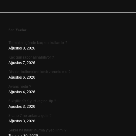
Sidebar
Son Yazılar
Termal su günde kaç kez kullanılır ?
Ağustos 8, 2026
Kaç gün rapor alınabiliyor ?
Ağustos 7, 2026
Bisiklet kullanırken kask zorunlu mu ?
Ağustos 6, 2026
Avans nedir ?
Ağustos 4, 2026
6 kişilik KYK yurt kaçıncı tip ?
Ağustos 3, 2026
3 tane 7 ne anlama gelir ?
Ağustos 3, 2026
Şeker hastaları hurma yiyebilir mi ?
Temmuz 30, 2026