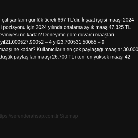
çalışanların günlük ücreti 667 TL’dir. İnşaat işçisi maaşı 2024
i pozisyonu için 2024 yılında ortalama aylık maaş 47.325 TL
 yevmiyesi ne kadar? Deneyime göre duvarcı maaşları
yıl21.000₺27.900₺2 – 4 yıl23.700₺31.500₺5 – 9
maaşı ne kadar? Kullanıcıların en çok paylaştığı maaşlar 30.00
en düşük paylaşılan maaşı 26.700 TL iken, en yüksek maaşı 42
ttps://serenderahsap.com.tr
Sitemap