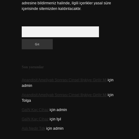
adresine bildirmeniz halinde, ilgili içerikler yasal süre
içerisinde sitemizden kaldırılacaktır.
Arama
Son yorumlar
Apandisit Ameliyatı Sonrası Cinsel Ilişkiye Girilir Mi
için
admin
Apandisit Ameliyatı Sonrası Cinsel Ilişkiye Girilir Mi
için
Tolga
Gai̇N Kaç Cihaz
için
admin
Gai̇N Kaç Cihaz
için
Işıl
Aslı Nedir Tdk
için
admin