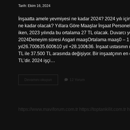
Tarih: Ekim 16, 2024
İnşaatta amele yevmiyesi ne kadar 2024? 2024 yılı için 
ne kadar olacak? Yıllara Göre Maaşlar İnşaat Personel
iken, 2023 yılında bu ortalama 27 TL olacak. Duvarcı
2024Deneyim süresi Asgari maaşOrtalama maaş0 – 1 
yıl26.700₺35.600₺10 yıl +28.100₺36. İnşaat ustasının 
TL ile 37.500 TL arasında değişiyor. Bir inşaatçının 
TL’dir. 2024 işçi…
Sıvacı
Devamını okuyun
12 Yorum
Maaşı
Ne
Kadar
https://www.maviforum.com.tr
https://toptankilit.com.tr
h