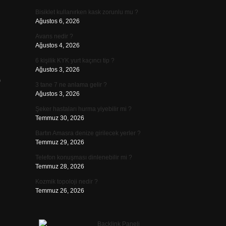
Bisiklet kullanırken kask zorunlu mu ?
Ağustos 6, 2026
Avans nedir ?
Ağustos 4, 2026
6 kişilik KYK yurt kaçıncı tip ?
Ağustos 3, 2026
0
3 tane 7 ne anlama gelir ?
Ağustos 3, 2026
Şeker hastaları hurma yiyebilir mi ?
Temmuz 30, 2026
Bartın Amasra denize girilecek yerler ?
Temmuz 29, 2026
Telefon konuşması dinlenebilir mi ?
Temmuz 28, 2026
Kozmik topoloji nedir ?
Temmuz 26, 2026