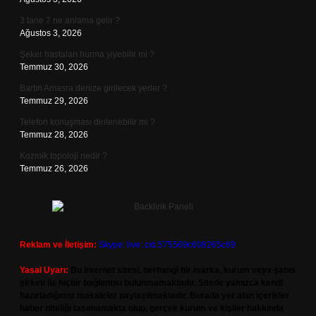
3 tane 7 ne anlama gelir ?
Ağustos 3, 2026
Şeker hastaları hurma yiyebilir mi ?
Temmuz 30, 2026
Bartın Amasra denize girilecek yerler ?
Temmuz 29, 2026
Telefon konuşması dinlenebilir mi ?
Temmuz 28, 2026
Kozmik topoloji nedir ?
Temmuz 26, 2026
Reklam ve İletişim:
Skype: live:.cid.575569c608265c69
Yasal Uyarı:
Bu internet sitesi, herhangi bir marka, kurum veya şahıs
şirketi ile hiçbir bağlantısı bulunmamaktadır. Sitede yalnızca kendi
hazırladığımız makaleler paylaşılmaktadır. Burada yer alan içerikler
haber niteliği taşımamakta olup, gerçek kurum ve kişiler hakkında