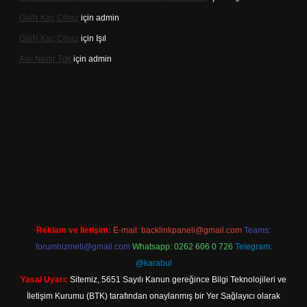
Gai̇N Kaç Cihaz
için
admin
Gai̇N Kaç Cihaz
için
Işıl
Aslı Nedir Tdk
için
admin
iriş
Reklam ve İletişim:
E-mail:
backlinkpaneli@gmail.com
Teams:
forumhizmeti@gmail.com
Whatsapp: 0262 606 0 726
Telegram:
@karabul
Yasal Uyarı:
Sitemiz, 5651 Sayılı Kanun gereğince Bilgi Teknolojileri ve
İletişim Kurumu (BTK) tarafından onaylanmış bir Yer Sağlayıcı olarak