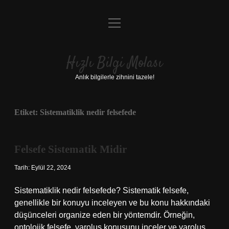
menüyü
Anasayfa
aç
Gizlilik Politikası
Hızlı Bilgi Molası
Yasal Uyarı
Anlık bilgilerle zihnini tazele!
Hakkımızda
Etiket:
Sistematiklik nedir felsefede
Felsefe Sistematik Midir
Tarih: Eylül 22, 2024
Sistematiklik nedir felsefede? Sistematik felsefe,
genellikle bir konuyu inceleyen ve bu konu hakkındaki
düşünceleri organize eden bir yöntemdir. Örneğin,
ontolojik felsefe, varoluş konusunu inceler ve varoluş