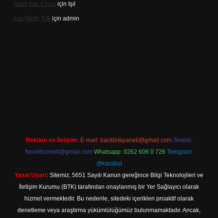
Gai̇N Kaç Cihaz
için
Işıl
Aslı Nedir Tdk
için
admin
riş
Reklam ve İletişim:
E-mail:
backlinkpaneli@gmail.com
Teams:
forumhizmeti@gmail.com
Whatsapp: 0262 606 0 726
Telegram:
@karabul
Yasal Uyarı:
Sitemiz, 5651 Sayılı Kanun gereğince Bilgi Teknolojileri ve
İletişim Kurumu (BTK) tarafından onaylanmış bir Yer Sağlayıcı olarak
hizmet vermektedir. Bu nedenle, sitedeki içerikleri proaktif olarak
denetleme veya araştırma yükümlülüğümüz bulunmamaktadır. Ancak,