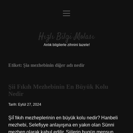
menüyü
Anasayfa
aç
Gizlilik Politikası
Hızlı Bilgi Molası
Yasal Uyarı
Anlık bilgilerle zihnini tazele!
Hakkımızda
Etiket:
Şia mezhebinin diğer adı nedir
Şii Fıkıh Mezhebinin En Büyük Kolu
Nedir
Tarih: Eylül 27, 2024
Şiî fıkıh mezheplerinin en büyük kolu nedir? Hanbeli
mezhebi, Selefiyye anlayışına en yakın olan Sünni
mezhep olarak kabul edilir. Şiilerin bugün mensup