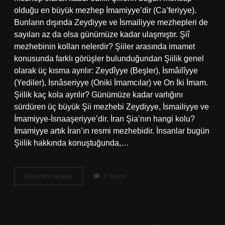
olduğu en büyük mezhep İmamiyye’dir (Ca’feriyye).
Bunların dışında Zeydiyye ve İsmailiyye mezhepleri de
sayıları az da olsa günümüze kadar ulaşmıştır. Şiî
mezhebinin kolları nelerdir? Şiiler arasında imamet
konusunda farklı görüşler bulunduğundan Şiilik genel
olarak üç kısma ayrılır: Zeydîyye (Beşler), İsmâilîyye
(Yediler), İsnâseriyye (Oniki İmamcılar) ve On İki İmam.
Şiilik kaç kola ayrılır? Günümüze kadar varlığını
sürdüren üç büyük Şii mezhebi Zeydiyye, İsmailiyye ve
İmamiyye-İsnaaşeriyye’dir. İran Şia’nın hangi kolu?
İmamiyye artık İran’ın resmi mezhebidir. İnsanlar bugün
Şiilik hakkında konuştuğunda,…
Şii
Devamını okuyun
2 Yorum
Fıkıh
Mezhebinin
En
Büyük
Kolu