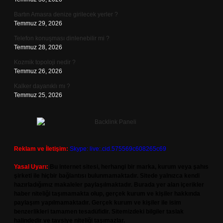
Bartın Amasra denize girilecek yerler ?
Temmuz 29, 2026
Telefon konuşması dinlenebilir mi ?
Temmuz 28, 2026
Kozmik topoloji nedir ?
Temmuz 26, 2026
Kalker dayanıklı mı ?
Temmuz 25, 2026
Reklam ve İletişim:
Skype: live:.cid.575569c608265c69
Yasal Uyarı:
Bu internet sitesi, herhangi bir marka, kurum veya şahıs
şirketi ile hiçbir bağlantısı bulunmamaktadır. Sitede yalnızca kendi
hazırladığımız makaleler paylaşılmaktadır. Burada yer alan içerikler
haber niteliği taşımamakta olup, gerçek kurum ve kişiler hakkında
paylaşım yapılmamaktadır. Gerçek kurum ve kişiler ile isim
benzerlikleri tamamen tesadüfidir. Sitemizdeki bilgiler taslak
halindedir ve tavsiye niteliği taşımazlar.