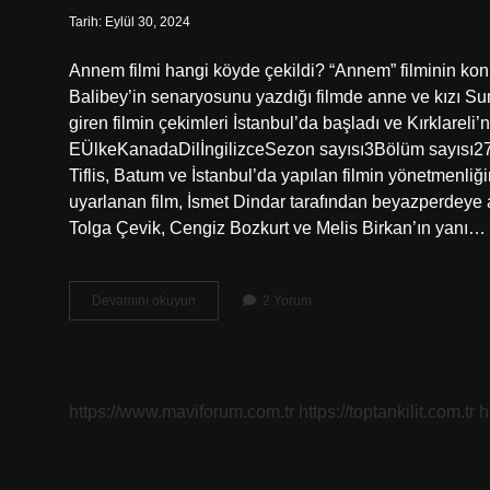
Tarih: Eylül 30, 2024
Annem filmi hangi köyde çekildi? “Annem” filminin kon
Balibey’in senaryosunu yazdığı filmde anne ve kızı Su
giren filmin çekimleri İstanbul’da başladı ve Kırklarel
EÜlkeKanadaDilİngilizceSezon sayısı3Bölüm sayısı276 
Tiflis, Batum ve İstanbul’da yapılan filmin yönetmenliğ
uyarlanan film, İsmet Dindar tarafından beyazperdeye a
Tolga Çevik, Cengiz Bozkurt ve Melis Birkan’ın yanı…
Benim
Devamını okuyun
2 Yorum
Anne
Filmi
Nerede
Çekildi
https://www.maviforum.com.tr
https://toptankilit.com.tr
h