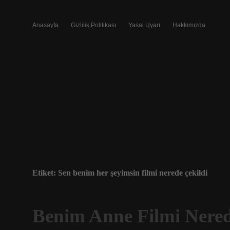
Anasayfa
Gizlilik Politikası
Yasal Uyarı
Hakkımızda
Etiket:
Sen benim her şeyimsin filmi nerede çekildi
Benim Anne Filmi Nered