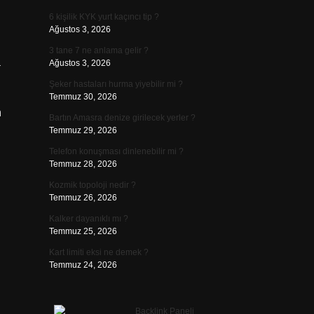
6 kişilik KYK yurt kaçıncı tip ?
Ağustos 3, 2026
3 tane 7 ne anlama gelir ?
a
Ağustos 3, 2026
Şeker hastaları hurma yiyebilir mi ?
Temmuz 30, 2026
n
Bartın Amasra denize girilecek yerler ?
Temmuz 29, 2026
Telefon konuşması dinlenebilir mi ?
Temmuz 28, 2026
Kozmik topoloji nedir ?
Temmuz 26, 2026
Kalker dayanıklı mı ?
Temmuz 25, 2026
Kart limiti eksi ne demek ?
Temmuz 24, 2026