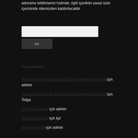
adresine bildirmeniz halinde, ilgili içerikler yasal süre
içerisinde sitemizden kaldırılacaktır.
Arama
Son yorumlar
Apandisit Ameliyatı Sonrası Cinsel Ilişkiye Girilir Mi
için
admin
Apandisit Ameliyatı Sonrası Cinsel Ilişkiye Girilir Mi
için
Tolga
Gai̇N Kaç Cihaz
için
admin
Gai̇N Kaç Cihaz
için
Işıl
Aslı Nedir Tdk
için
admin