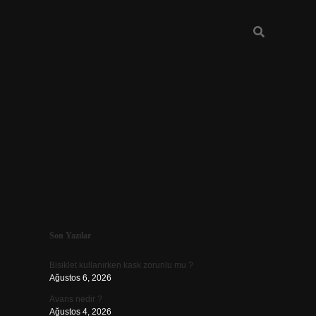
Sidebar
Son Yazılar
vdcasino güncel giriş
Bisiklet kullanırken kask zorunlu mu ?
Ağustos 6, 2026
Avans nedir ?
Ağustos 4, 2026