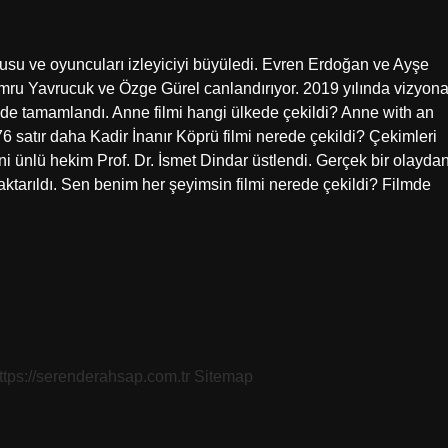
usu ve oyuncuları izleyiciyi büyüledi. Evren Erdoğan ve Ayşe
mru Yavrucuk ve Özge Gürel canlandırıyor. 2019 yılında vizyon
i’nde tamamlandı. Anne filmi hangi ülkede çekildi? Anne with an
satır daha Kadir İnanır Köprü filmi nerede çekildi? Çekimleri
ini ünlü hekim Prof. Dr. İsmet Dindar üstlendi. Gerçek bir olayda
ktarıldı. Sen benim her şeyimsin filmi nerede çekildi? Filmde
ttps://serenderahsap.com.tr
Sitemap