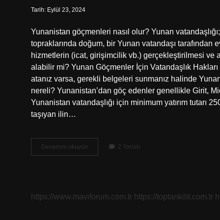
Tarih: Eylül 23, 2024
Yunanistan göçmenleri nasıl olur? Yunan vatandaşlığı;
topraklarında doğum, bir Yunan vatandaşı tarafından e
hizmetlerin (icat, girişimcilik vb.) gerçekleştirilmesi v
alabilir mi? Yunan Göçmenler İçin Vatandaşlık Haklar
atanız varsa, gerekli belgeleri sunmanız halinde Yunan
nereli? Yunanistan’dan göç edenler genellikle Girit, Mi
Yunanistan vatandaşlığı için minimum yatırım tutarı 25
taşıyan ilin…
Yunan
Devamını okuyun
2 Yorum
Göçmeni
Nasıl
Olur
https://www.maviforum.com.tr
https://toptankilit.com.tr
h