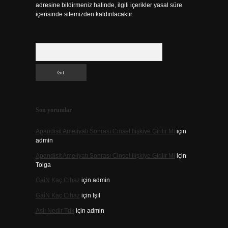
adresine bildirmeniz halinde, ilgili içerikler yasal süre
içerisinde sitemizden kaldırılacaktır.
Arama
Son yorumlar
Apandisit Ameliyatı Sonrası Cinsel Ilişkiye Girilir Mi
için
admin
Apandisit Ameliyatı Sonrası Cinsel Ilişkiye Girilir Mi
için
Tolga
Gai̇N Kaç Cihaz
için
admin
Gai̇N Kaç Cihaz
için
Işıl
Aslı Nedir Tdk
için
admin