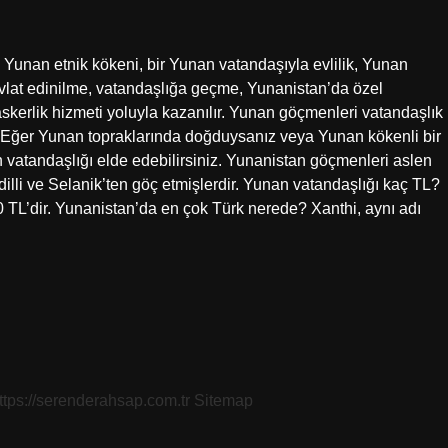
 Yunan etnik kökeni, bir Yunan vatandaşıyla evlilik, Yunan
vlat edinilme, vatandaşlığa geçme, Yunanistan’da özel
e askerlik hizmeti yoluyla kazanılır. Yunan göçmenleri vatandaşlık
ı Eğer Yunan topraklarında doğduysanız veya Yunan kökenli bir
 vatandaşlığı elde edebilirsiniz. Yunanistan göçmenleri aslen
dilli ve Selanik’ten göç etmişlerdir. Yunan vatandaşlığı kaç TL?
0 TL’dir. Yunanistan’da en çok Türk nerede? Xanthi, aynı adı
ttps://serenderahsap.com.tr
Sitemap