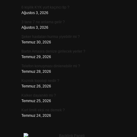
6 kişilik KYK yurt kaçıncı tip ?
Ağustos 3, 2026
3 tane 7 ne anlama gelir ?
Ağustos 3, 2026
Şeker hastaları hurma yiyebilir mi ?
Temmuz 30, 2026
Bartın Amasra denize girilecek yerler ?
Temmuz 29, 2026
Telefon konuşması dinlenebilir mi ?
Temmuz 28, 2026
Kozmik topoloji nedir ?
Temmuz 26, 2026
Kalker dayanıklı mı ?
Temmuz 25, 2026
Kart limiti eksi ne demek ?
Temmuz 24, 2026