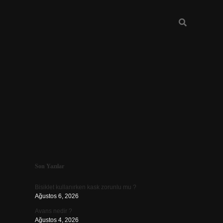
Sidebar
Son Yazılar
vdcasino güncel giriş
Bisiklet kullanırken kask zorunlu mu ?
Ağustos 6, 2026
Avans nedir ?
Ağustos 4, 2026