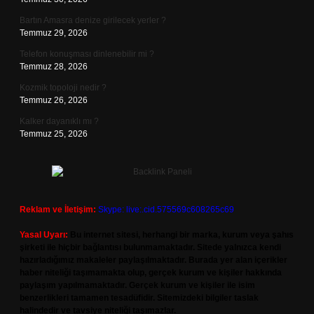
Bartın Amasra denize girilecek yerler ?
Temmuz 29, 2026
Telefon konuşması dinlenebilir mi ?
Temmuz 28, 2026
Kozmik topoloji nedir ?
Temmuz 26, 2026
Kalker dayanıklı mı ?
Temmuz 25, 2026
Reklam ve İletişim:
Skype: live:.cid.575569c608265c69
Yasal Uyarı:
Bu internet sitesi, herhangi bir marka, kurum veya şahıs
şirketi ile hiçbir bağlantısı bulunmamaktadır. Sitede yalnızca kendi
hazırladığımız makaleler paylaşılmaktadır. Burada yer alan içerikler
haber niteliği taşımamakta olup, gerçek kurum ve kişiler hakkında
paylaşım yapılmamaktadır. Gerçek kurum ve kişiler ile isim
benzerlikleri tamamen tesadüfidir. Sitemizdeki bilgiler taslak
halindedir ve tavsiye niteliği taşımazlar.