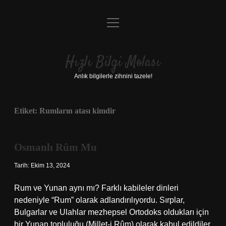
menüyü
Anasayfa
aç
Gizlilik Politikası
Hızlı Bilgi Molası
Yasal Uyarı
Anlık bilgilerle zihnini tazele!
Hakkımızda
Etiket:
Rumların atası kimdir
Osmanlı Rûm Mu
Tarih: Ekim 13, 2024
Rum ve Yunan aynı mı? Farklı kabileler dinleri
nedeniyle “Rum” olarak adlandırılıyordu. Sırplar,
Bulgarlar ve Ulahlar mezhepsel Ortodoks oldukları için
bir Yunan topluluğu (Millet-i Rûm) olarak kabul edildiler.