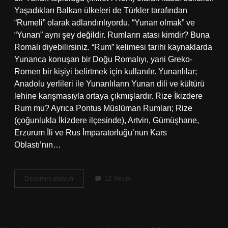
Yaşadıkları Balkan ülkeleri de Türkler tarafından
“Rumeli” olarak adlandırılıyordu. “Yunan olmak” ve
“Yunan” aynı şey değildir. Rumların atası kimdir? Buna
Romalı diyebilirsiniz. “Rum” kelimesi tarihi kaynaklarda
Yunanca konuşan bir Doğu Romalıyı, yani Greko-
Romen bir kişiyi belirtmek için kullanılır. Yunanlılar;
Anadolu yerlileri ile Yunanlıların Yunan dili ve kültürü
lehine karışmasıyla ortaya çıkmışlardır. Rize İkizdere
Rum mu? Ayrıca Pontus Müslüman Rumları; Rize
(çoğunlukla İkizdere ilçesinde), Artvin, Gümüşhane,
Erzurum İli ve Rus İmparatorluğu’nun Kars
Oblastı’nın…
Osmanlı
Devamını okuyun
12 Yorum
Rûm
Mu