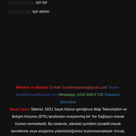
Gai̇N Kaç Cihaz
için
Işıl
Aslı Nedir Tdk
için
admin
iriş
Reklam ve İletişim:
E-mail:
backlinkpaneli@gmail.com
Teams:
forumhizmeti@gmail.com
Whatsapp: 0262 606 0 726
Telegram:
@karabul
Yasal Uyarı:
Sitemiz, 5651 Sayılı Kanun gereğince Bilgi Teknolojileri ve
İletişim Kurumu (BTK) tarafından onaylanmış bir Yer Sağlayıcı olarak
hizmet vermektedir. Bu nedenle, sitedeki içerikleri proaktif olarak
denetleme veya araştırma yükümlülüğümüz bulunmamaktadır. Ancak,