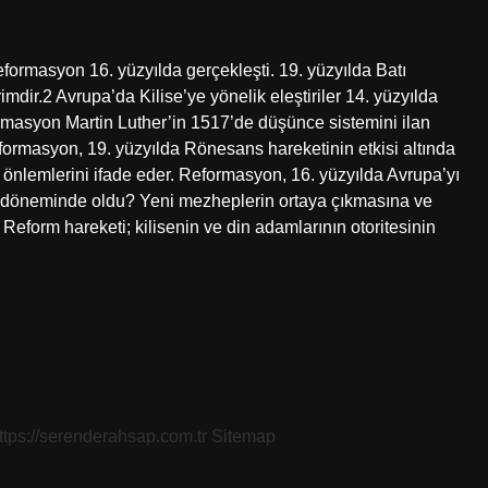
ormasyon 16. yüzyılda gerçekleşti. 19. yüzyılda Batı
imdir.2 Avrupa’da Kilise’ye yönelik eleştiriler 14. yüzyılda
rmasyon Martin Luther’in 1517’de düşünce sistemini ilan
ormasyon, 19. yüzyılda Rönesans hareketinin etkisi altında
 önlemlerini ifade eder. Reformasyon, 16. yüzyılda Avrupa’yı
ah döneminde oldu? Yeni mezheplerin ortaya çıkmasına ve
eform hareketi; kilisenin ve din adamlarının otoritesinin
ttps://serenderahsap.com.tr
Sitemap