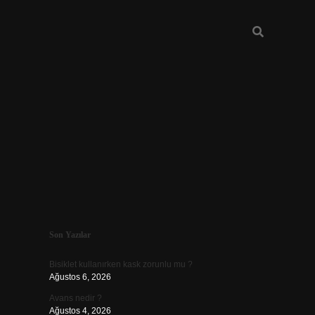
Sidebar
Son Yazılar
vdcasino güncel giriş
Bisiklet kullanırken kask zorunlu mu ?
Ağustos 6, 2026
Avans nedir ?
Ağustos 4, 2026