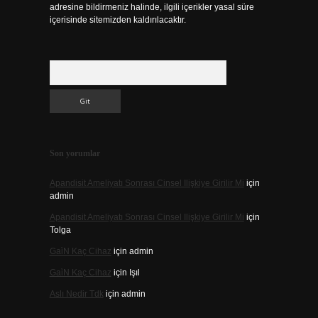
adresine bildirmeniz halinde, ilgili içerikler yasal süre
içerisinde sitemizden kaldırılacaktır.
Arama
Son yorumlar
Apandisit Ameliyatı Sonrası Cinsel Ilişkiye Girilir Mi
için
admin
Apandisit Ameliyatı Sonrası Cinsel Ilişkiye Girilir Mi
için
Tolga
Gai̇N Kaç Cihaz
için
admin
Gai̇N Kaç Cihaz
için
Işıl
Aslı Nedir Tdk
için
admin