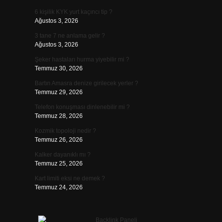
6 kişilik KYK yurt kaçıncı tip ?
Ağustos 3, 2026
3 tane 7 ne anlama gelir ?
Ağustos 3, 2026
Şeker hastaları hurma yiyebilir mi ?
Temmuz 30, 2026
Bartın Amasra denize girilecek yerler ?
Temmuz 29, 2026
Telefon konuşması dinlenebilir mi ?
Temmuz 28, 2026
Kozmik topoloji nedir ?
Temmuz 26, 2026
Kalker dayanıklı mı ?
Temmuz 25, 2026
Kart limiti eksi ne demek ?
Temmuz 24, 2026