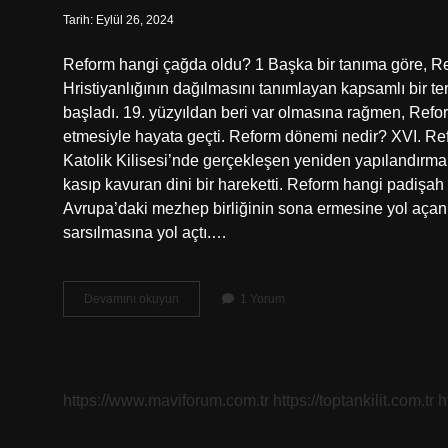
Tarih: Eylül 26, 2024
Reform hangi çağda oldu? 1 Başka bir tanıma göre, Ref
Hristiyanlığının dağılmasını tanımlayan kapsamlı bir ter
başladı. 19. yüzyıldan beri var olmasına rağmen, Refo
etmesiyle hayata geçti. Reform dönemi nedir? XVI. Ref
Katolik Kilisesi’nde gerçekleşen yeniden yapılandırma
kasıp kavuran dini bir hareketti. Reform hangi padiş
Avrupa’daki mezhep birliğinin sona ermesine yol açan R
sarsılmasına yol açtı.…
Reform
Devamını okuyun
1 Yorum
Hangi
Dönemde
https://www.maviforum.com.tr
https://toptankilit.com.tr
h