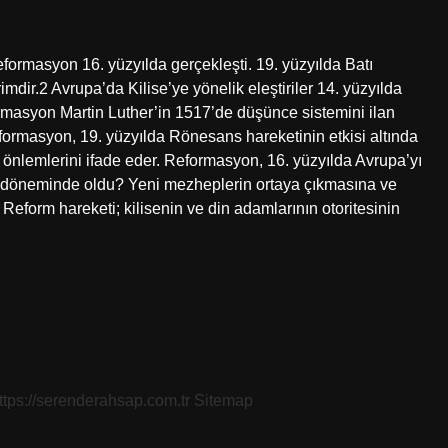
ormasyon 16. yüzyılda gerçekleşti. 19. yüzyılda Batı
imdir.2 Avrupa’da Kilise’ye yönelik eleştiriler 14. yüzyılda
rmasyon Martin Luther’in 1517’de düşünce sistemini ilan
ormasyon, 19. yüzyılda Rönesans hareketinin etkisi altında
 önlemlerini ifade eder. Reformasyon, 16. yüzyılda Avrupa’yı
ah döneminde oldu? Yeni mezheplerin ortaya çıkmasına ve
eform hareketi; kilisenin ve din adamlarının otoritesinin
ttps://serenderahsap.com.tr
Sitemap