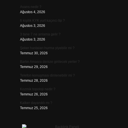
Avans nedir ?
Ağustos 4, 2026
6 kişilik KYK yurt kaçıncı tip ?
Ağustos 3, 2026
3 tane 7 ne anlama gelir ?
Ağustos 3, 2026
Şeker hastaları hurma yiyebilir mi ?
Temmuz 30, 2026
Bartın Amasra denize girilecek yerler ?
Temmuz 29, 2026
Telefon konuşması dinlenebilir mi ?
Temmuz 28, 2026
Kozmik topoloji nedir ?
Temmuz 26, 2026
Kalker dayanıklı mı ?
Temmuz 25, 2026