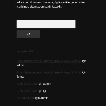
adresine bildirmeniz halinde, ilgili içerikler yasal süre
içerisinde sitemizden kaldırılacaktır.
Arama
Son yorumlar
Apandisit Ameliyatı Sonrası Cinsel Ilişkiye Girilir Mi
için
admin
Apandisit Ameliyatı Sonrası Cinsel Ilişkiye Girilir Mi
için
Tolga
Gai̇N Kaç Cihaz
için
admin
Gai̇N Kaç Cihaz
için
Işıl
Aslı Nedir Tdk
için
admin