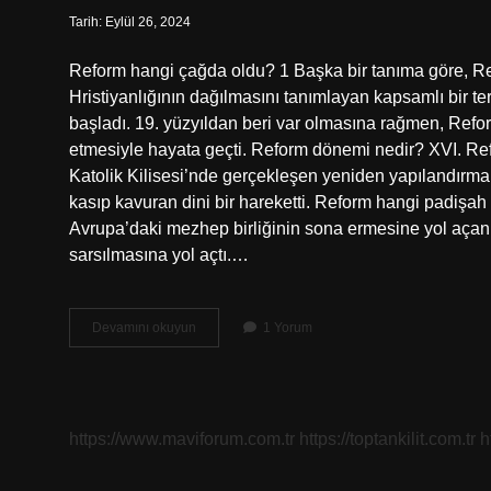
Tarih: Eylül 26, 2024
Reform hangi çağda oldu? 1 Başka bir tanıma göre, Ref
Hristiyanlığının dağılmasını tanımlayan kapsamlı bir ter
başladı. 19. yüzyıldan beri var olmasına rağmen, Refo
etmesiyle hayata geçti. Reform dönemi nedir? XVI. Ref
Katolik Kilisesi’nde gerçekleşen yeniden yapılandırma
kasıp kavuran dini bir hareketti. Reform hangi padiş
Avrupa’daki mezhep birliğinin sona ermesine yol açan R
sarsılmasına yol açtı.…
Reform
Devamını okuyun
1 Yorum
Hangi
Dönemde
https://www.maviforum.com.tr
https://toptankilit.com.tr
h