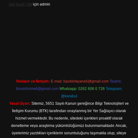
Aslı Nedir Tdk
için
admin
 giriş
Reklam ve İletişim:
E-mail:
backlinkpaneli@gmail.com
Teams:
forumhizmeti@gmail.com
Whatsapp: 0262 606 0 726
Telegram:
@karabul
Yasal Uyarı:
Sitemiz, 5651 Sayılı Kanun gereğince Bilgi Teknolojileri ve
İletişim Kurumu (BTK) tarafından onaylanmış bir Yer Sağlayıcı olarak
hizmet vermektedir. Bu nedenle, sitedeki içerikleri proaktif olarak
denetleme veya araştırma yükümlülüğümüz bulunmamaktadır. Ancak,
üyelerimiz yazdıkları içeriklerin sorumluluğunu taşımakta olup, siteye