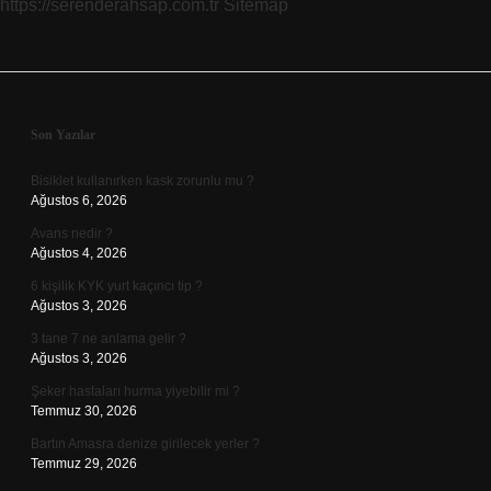
https://serenderahsap.com.tr
Sitemap
Sidebar
Son Yazılar
Bisiklet kullanırken kask zorunlu mu ?
Ağustos 6, 2026
Avans nedir ?
Ağustos 4, 2026
6 kişilik KYK yurt kaçıncı tip ?
Ağustos 3, 2026
3 tane 7 ne anlama gelir ?
Ağustos 3, 2026
Şeker hastaları hurma yiyebilir mi ?
Temmuz 30, 2026
Bartın Amasra denize girilecek yerler ?
Temmuz 29, 2026