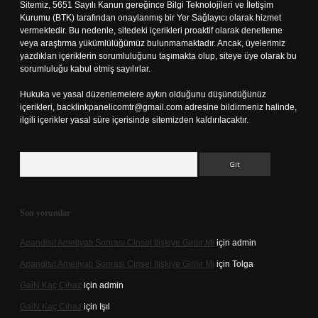
Sitemiz, 5651 Sayılı Kanun gereğince Bilgi Teknolojileri ve İletişim
Kurumu (BTK) tarafından onaylanmış bir Yer Sağlayıcı olarak hizmet
vermektedir. Bu nedenle, sitedeki içerikleri proaktif olarak denetleme
veya araştırma yükümlülüğümüz bulunmamaktadır. Ancak, üyelerimiz
yazdıkları içeriklerin sorumluluğunu taşımakta olup, siteye üye olarak bu
sorumluluğu kabul etmiş sayılırlar.
Hukuka ve yasal düzenlemelere aykırı olduğunu düşündüğünüz
içerikleri,
backlinkpanelicomtr@gmail.com
adresine bildirmeniz halinde,
ilgili içerikler yasal süre içerisinde sitemizden kaldırılacaktır.
Arama
Son yorumlar
Apandisit Ameliyatı Sonrası Cinsel Ilişkiye Girilir Mi
için
admin
Apandisit Ameliyatı Sonrası Cinsel Ilişkiye Girilir Mi
için
Tolga
Gai̇N Kaç Cihaz
için
admin
Gai̇N Kaç Cihaz
için
Işıl