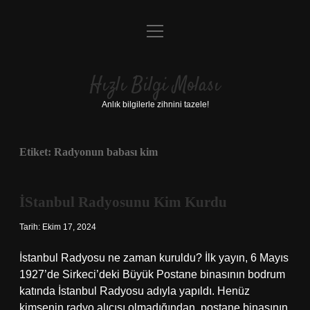
menüyü
Anasayfa
aç
Gizlilik Politikası
Hızlı Bilgi Molası
Yasal Uyarı
Anlık bilgilerle zihnini tazele!
Hakkımızda
Etiket:
Radyonun babası kim
İStanbul Radyosunu Kim Kurdu
Tarih: Ekim 17, 2024
İstanbul Radyosu ne zaman kuruldu? İlk yayın, 6 Mayıs
1927’de Sirkeci’deki Büyük Postane binasının bodrum
katında İstanbul Radyosu adıyla yapıldı. Henüz
kimsenin radyo alıcısı olmadığından, postane binasının