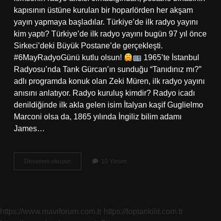
kapısının üstüne kurulan bir hoparlörden her akşam
yayın yapmaya başladılar. Türkiye’de ilk radyo yayını
kim yaptı? Türkiye’de ilk radyo yayını bugün 97 yıl önce
Sirkeci’deki Büyük Postane’de gerçekleşti.
#6MayRadyoGünü kutlu olsun!
1965’te İstanbul
Radyosu’nda Tarık Gürcan’ın sunduğu “Tanıdınız mı?”
adlı programda konuk olan Zeki Müren, ilk radyo yayını
anısını anlatıyor. Radyo kuruluş kimdir? Radyo icadı
denildiğinde ilk akla gelen isim İtalyan kaşif Guglielmo
Marconi olsa da, 1865 yılında İngiliz bilim adamı
James…
İStanbul
Devamını okuyun
10 Yorum
Radyosunu
Kim
Kurdu
https://www.maviforum.com.tr
https://toptankilit.com.tr