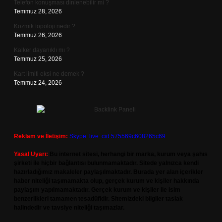
Telefon konuşması dinlenebilir mi ?
Temmuz 28, 2026
Kozmik topoloji nedir ?
Temmuz 26, 2026
Kalker dayanıklı mı ?
Temmuz 25, 2026
Kart limiti eksi ne demek ?
Temmuz 24, 2026
Reklam ve İletişim:
Skype: live:.cid.575569c608265c69
Yasal Uyarı:
Bu internet sitesi, herhangi bir marka, kurum veya şahıs
şirketi ile hiçbir bağlantısı bulunmamaktadır. Sitede yalnızca kendi
hazırladığımız makaleler paylaşılmaktadır. Burada yer alan içerikler
haber niteliği taşımamakta olup, gerçek kurum ve kişiler hakkında
paylaşım yapılmamaktadır. Gerçek kurum ve kişiler ile isim
benzerlikleri tamamen tesadüfidir. Sitemizdeki bilgiler taslak
halindedir ve tavsiye niteliği taşımazlar.