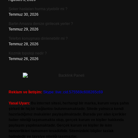
Şeker hastaları hurma yiyebilir mi ?
Temmuz 30, 2026
Bartın Amasra denize girilecek yerler ?
Temmuz 29, 2026
Telefon konuşması dinlenebilir mi ?
Temmuz 28, 2026
Kozmik topoloji nedir ?
Temmuz 26, 2026
Reklam ve İletişim:
Skype: live:.cid.575569c608265c69
Yasal Uyarı:
Bu internet sitesi, herhangi bir marka, kurum veya şahıs
şirketi ile hiçbir bağlantısı bulunmamaktadır. Sitede yalnızca kendi
hazırladığımız makaleler paylaşılmaktadır. Burada yer alan içerikler
haber niteliği taşımamakta olup, gerçek kurum ve kişiler hakkında
paylaşım yapılmamaktadır. Gerçek kurum ve kişiler ile isim
benzerlikleri tamamen tesadüfidir. Sitemizdeki bilgiler taslak
halindedir ve tavsiye niteliği taşımazlar.