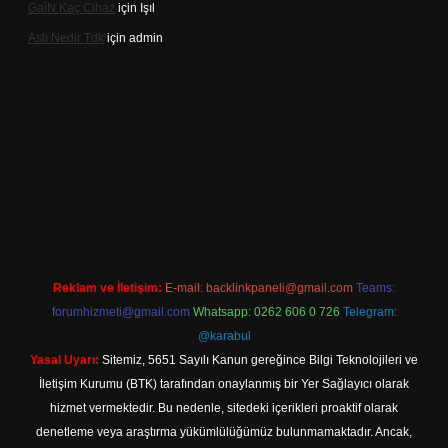
Gai̇N Kaç Cihaz
için
Işıl
Aslı Nedir Tdk
için
admin
iriş
Reklam ve İletişim:
E-mail:
backlinkpaneli@gmail.com
Teams:
forumhizmeti@gmail.com
Whatsapp: 0262 606 0 726
Telegram:
@karabul
Yasal Uyarı:
Sitemiz, 5651 Sayılı Kanun gereğince Bilgi Teknolojileri ve
İletişim Kurumu (BTK) tarafından onaylanmış bir Yer Sağlayıcı olarak
hizmet vermektedir. Bu nedenle, sitedeki içerikleri proaktif olarak
denetleme veya araştırma yükümlülüğümüz bulunmamaktadır. Ancak,