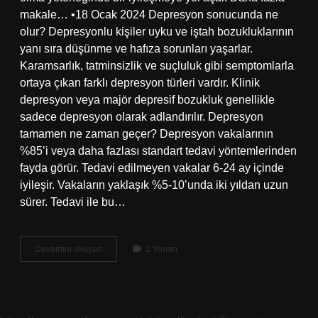
makale… •18 Ocak 2024 Depresyon sonucunda ne
olur? Depresyonlu kişiler uyku ve iştah bozukluklarının
yanı sıra düşünme ve hafıza sorunları yaşarlar.
Karamsarlık, tatminsizlik ve suçluluk gibi semptomlarla
ortaya çıkan farklı depresyon türleri vardır. Klinik
depresyon veya majör depresif bozukluk genellikle
sadece depresyon olarak adlandırılır. Depresyon
tamamen ne zaman geçer? Depresyon vakalarının
%85’i veya daha fazlası standart tedavi yöntemlerinden
fayda görür. Tedavi edilmeyen vakalar 6-24 ay içinde
iyileşir. Vakaların yaklaşık %5-10’unda iki yıldan uzun
sürer. Tedavi ile bu…
Depresyon
Devamını okuyun
2 Yorum
Geçince
Ne
Olur