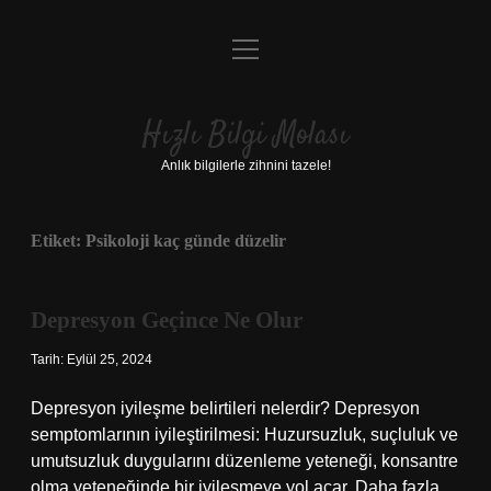
menüyü
Anasayfa
aç
Gizlilik Politikası
Hızlı Bilgi Molası
Yasal Uyarı
Anlık bilgilerle zihnini tazele!
Hakkımızda
Etiket:
Psikoloji kaç günde düzelir
Depresyon Geçince Ne Olur
Tarih: Eylül 25, 2024
Depresyon iyileşme belirtileri nelerdir? Depresyon
semptomlarının iyileştirilmesi: Huzursuzluk, suçluluk ve
umutsuzluk duygularını düzenleme yeteneği, konsantre
olma yeteneğinde bir iyileşmeye yol açar. Daha fazla