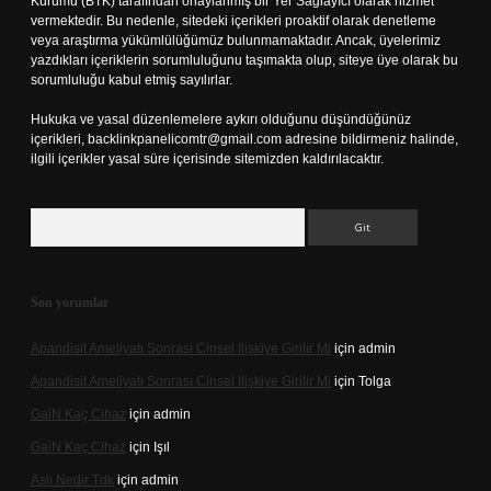
Kurumu (BTK) tarafından onaylanmış bir Yer Sağlayıcı olarak hizmet
vermektedir. Bu nedenle, sitedeki içerikleri proaktif olarak denetleme
veya araştırma yükümlülüğümüz bulunmamaktadır. Ancak, üyelerimiz
yazdıkları içeriklerin sorumluluğunu taşımakta olup, siteye üye olarak bu
sorumluluğu kabul etmiş sayılırlar.
Hukuka ve yasal düzenlemelere aykırı olduğunu düşündüğünüz
içerikleri,
backlinkpanelicomtr@gmail.com
adresine bildirmeniz halinde,
ilgili içerikler yasal süre içerisinde sitemizden kaldırılacaktır.
Arama
Son yorumlar
Apandisit Ameliyatı Sonrası Cinsel Ilişkiye Girilir Mi
için
admin
Apandisit Ameliyatı Sonrası Cinsel Ilişkiye Girilir Mi
için
Tolga
Gai̇N Kaç Cihaz
için
admin
Gai̇N Kaç Cihaz
için
Işıl
Aslı Nedir Tdk
için
admin