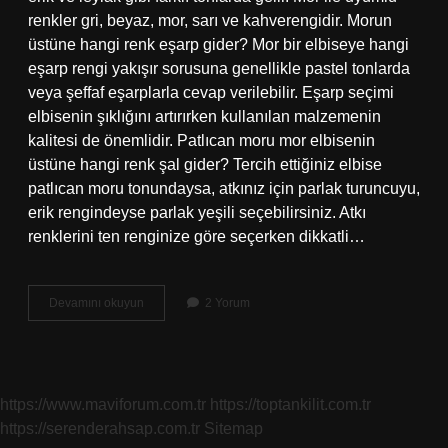
renkler gri, beyaz, mor, sarı ve kahverengidir. Morun
üstüne hangi renk eşarp gider? Mor bir elbiseye hangi
eşarp rengi yakışır sorusuna genellikle pastel tonlarda
veya şeffaf eşarplarla cevap verilebilir. Eşarp seçimi
elbisenin şıklığını artırırken kullanılan malzemenin
kalitesi de önemlidir. Patlıcan moru mor elbisenin
üstüne hangi renk şal gider? Tercih ettiğiniz elbise
patlıcan moru tonundaysa, atkınız için parlak turuncuyu,
erik rengindeyse parlak yeşili seçebilirsiniz. Atkı
renklerini ten renginize göre seçerken dikkatli…
Mor
Devamını okuyun
2 Yorum
Renge
Hangi
Makyaj
Gider
https://www.maviforum.com.tr
https://toptankilit.com.tr
https://serenderahsap.com.tr
Sitemap