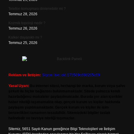
Telefon konuşması dinlenebilir mi ?
Temmuz 28, 2026
Kozmik topoloji nedir ?
Temmuz 26, 2026
Kalker dayanıklı mı ?
Temmuz 25, 2026
Reklam ve İletişim:
Skype: live:.cid.575569c608265c69
Yasal Uyarı:
Bu internet sitesi, herhangi bir marka, kurum veya şahıs
şirketi ile hiçbir bağlantısı bulunmamaktadır. Sitede yalnızca kendi
hazırladığımız makaleler paylaşılmaktadır. Burada yer alan içerikler
haber niteliği taşımamakta olup, gerçek kurum ve kişiler hakkında
paylaşım yapılmamaktadır. Gerçek kurum ve kişiler ile isim
benzerlikleri tamamen tesadüfidir. Sitemizdeki bilgiler taslak
halindedir ve tavsiye niteliği taşımazlar.
Sitemiz, 5651 Sayılı Kanun gereğince Bilgi Teknolojileri ve İletişim