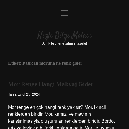
menüyü
Anasayfa
aç
Gizlilik Politikası
Hızlı Bilgi Molası
Yasal Uyarı
Anlık bilgilerle zihnini tazele!
Hakkımızda
Etiket:
Patlıcan moruna ne renk gider
Mor Renge Hangi Makyaj Gider
Tarih: Eylül 25, 2024
Mor renge en çok hangi renk yakışır? Mor, ikincil
renklerden biridir. Mor, kırmızı ve mavinin
karıştırılmasıyla oluşturulan renklerden biridir. Bordo,
erik ve leylak gibi farklı tonlarda gelir. Mor ile uyumlu