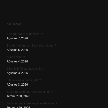
Sidebar
Son Yazılar
Kaç gün rapor alınabiliyor ?
Ağustos 7, 2026
Bisiklet kullanırken kask zorunlu mu ?
Ağustos 6, 2026
Avans nedir ?
Ağustos 4, 2026
6 kişilik KYK yurt kaçıncı tip ?
Ağustos 3, 2026
3 tane 7 ne anlama gelir ?
Ağustos 3, 2026
Şeker hastaları hurma yiyebilir mi ?
Temmuz 30, 2026
Bartın Amasra denize girilecek yerler ?
Temmuz 29, 2026