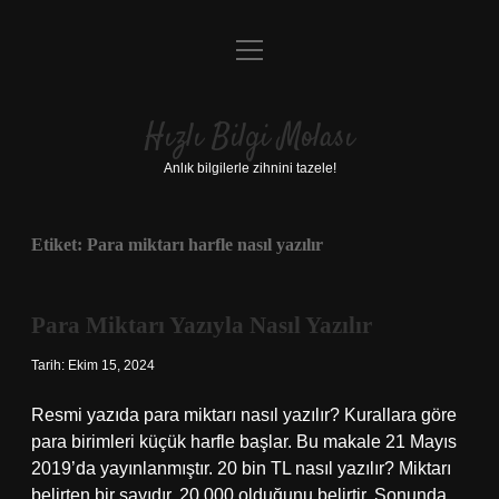
menüyü
Anasayfa
aç
Gizlilik Politikası
Hızlı Bilgi Molası
Yasal Uyarı
Anlık bilgilerle zihnini tazele!
Hakkımızda
Etiket:
Para miktarı harfle nasıl yazılır
Para Miktarı Yazıyla Nasıl Yazılır
Tarih: Ekim 15, 2024
Resmi yazıda para miktarı nasıl yazılır? Kurallara göre
para birimleri küçük harfle başlar. Bu makale 21 Mayıs
2019’da yayınlanmıştır. 20 bin TL nasıl yazılır? Miktarı
belirten bir sayıdır. 20.000 olduğunu belirtir. Sonunda