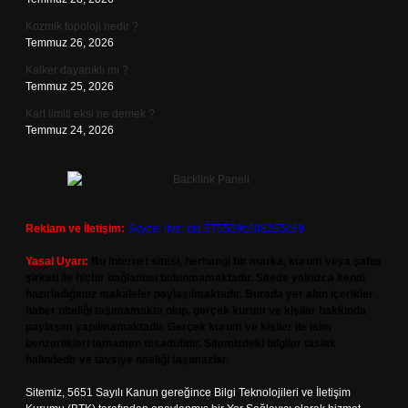
Kozmik topoloji nedir ?
Temmuz 26, 2026
Kalker dayanıklı mı ?
Temmuz 25, 2026
Kart limiti eksi ne demek ?
Temmuz 24, 2026
Reklam ve İletişim:
Skype: live:.cid.575569c608265c69
Yasal Uyarı:
Bu internet sitesi, herhangi bir marka, kurum veya şahıs
şirketi ile hiçbir bağlantısı bulunmamaktadır. Sitede yalnızca kendi
hazırladığımız makaleler paylaşılmaktadır. Burada yer alan içerikler
haber niteliği taşımamakta olup, gerçek kurum ve kişiler hakkında
paylaşım yapılmamaktadır. Gerçek kurum ve kişiler ile isim
benzerlikleri tamamen tesadüfidir. Sitemizdeki bilgiler taslak
halindedir ve tavsiye niteliği taşımazlar.
Sitemiz, 5651 Sayılı Kanun gereğince Bilgi Teknolojileri ve İletişim