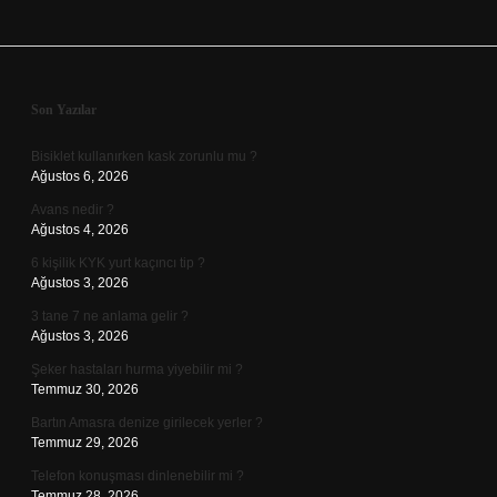
Sidebar
Son Yazılar
Bisiklet kullanırken kask zorunlu mu ?
Ağustos 6, 2026
Avans nedir ?
Ağustos 4, 2026
6 kişilik KYK yurt kaçıncı tip ?
Ağustos 3, 2026
3 tane 7 ne anlama gelir ?
Ağustos 3, 2026
Şeker hastaları hurma yiyebilir mi ?
Temmuz 30, 2026
Bartın Amasra denize girilecek yerler ?
Temmuz 29, 2026
Telefon konuşması dinlenebilir mi ?
Temmuz 28, 2026