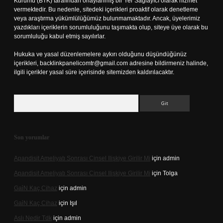
Kurumu (BTK) tarafından onaylanmış bir Yer Sağlayıcı olarak hizmet
vermektedir. Bu nedenle, sitedeki içerikleri proaktif olarak denetleme
veya araştırma yükümlülüğümüz bulunmamaktadır. Ancak, üyelerimiz
yazdıkları içeriklerin sorumluluğunu taşımakta olup, siteye üye olarak bu
sorumluluğu kabul etmiş sayılırlar.
Hukuka ve yasal düzenlemelere aykırı olduğunu düşündüğünüz
içerikleri,
backlinkpanelicomtr@gmail.com
adresine bildirmeniz halinde,
ilgili içerikler yasal süre içerisinde sitemizden kaldırılacaktır.
Arama
Son yorumlar
Apandisit Ameliyatı Sonrası Cinsel Ilişkiye Girilir Mi
için
admin
Apandisit Ameliyatı Sonrası Cinsel Ilişkiye Girilir Mi
için
Tolga
Gai̇N Kaç Cihaz
için
admin
Gai̇N Kaç Cihaz
için
Işıl
Aslı Nedir Tdk
için
admin