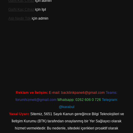
Gai̇N Kaç Cihaz
için
admin
Gai̇N Kaç Cihaz
için
Işıl
Aslı Nedir Tdk
için
admin
 giriş
Reklam ve İletişim:
E-mail:
backlinkpaneli@gmail.com
Teams:
forumhizmeti@gmail.com
Whatsapp: 0262 606 0 726
Telegram:
@karabul
Yasal Uyarı:
Sitemiz, 5651 Sayılı Kanun gereğince Bilgi Teknolojileri ve
İletişim Kurumu (BTK) tarafından onaylanmış bir Yer Sağlayıcı olarak
hizmet vermektedir. Bu nedenle, sitedeki içerikleri proaktif olarak