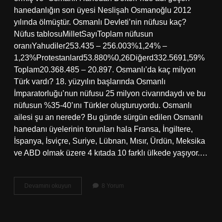
hanedanlığın son üyesi Neslişah Osmanoğlu 2012
yılında ölmüştür. Osmanlı Devleti’nin nüfusu kaç?
Nüfus tablosuMilletSayıToplam nüfusun
oranıYahudiler253.435 – 256.003%1,24% –
1,23%Protestanlard53.880%0,26Diğerd332.5691,59%
Toplam20.368.485 – 20.897. Osmanlı’da kaç milyon
Türk vardı? 18. yüzyılın başlarında Osmanlı
İmparatorluğu’nun nüfusu 25 milyon civarındaydı ve bu
nüfusun %35-40’ını Türkler oluşturuyordu. Osmanlı
ailesi şu an nerede? Bu günde sürgün edilen Osmanlı
hanedanı üyelerinin torunları hala Fransa, İngiltere,
İspanya, İsviçre, Suriye, Lübnan, Mısır, Ürdün, Meksika
ve ABD olmak üzere 4 kıtada 10 farklı ülkede yaşıyor.…
Osmanlı
Devamını okuyun
8 Yorum
Ailesi
Kaç
Kişi