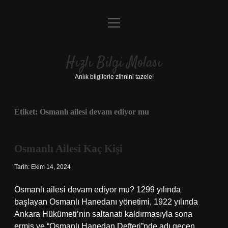
menüyü
Anasayfa
aç
Gizlilik Politikası
Hızlı Bilgi Molası
Yasal Uyarı
Anlık bilgilerle zihnini tazele!
Hakkımızda
Etiket:
Osmanlı ailesi devam ediyor mu
Osmanlı Ailesi Kaç Kişi
Tarih: Ekim 14, 2024
Osmanlı ailesi devam ediyor mu? 1299 yılında
başlayan Osmanlı Hanedanı yönetimi, 1922 yılında
Ankara Hükümeti’nin saltanatı kaldırmasıyla sona
ermiş ve “Osmanlı Hanedan Defteri”nde adı geçen