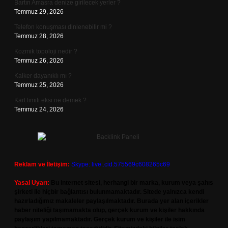
Bartın Amasra denize girilecek yerler ?
Temmuz 29, 2026
Telefon konuşması dinlenebilir mi ?
Temmuz 28, 2026
Kozmik topoloji nedir ?
Temmuz 26, 2026
Kalker dayanıklı mı ?
Temmuz 25, 2026
Kart limiti eksi ne demek ?
Temmuz 24, 2026
Reklam ve İletişim:
Skype: live:.cid.575569c608265c69
Yasal Uyarı:
Bu internet sitesi, herhangi bir marka, kurum veya şahıs
şirketi ile hiçbir bağlantısı bulunmamaktadır. Sitede yalnızca kendi
hazırladığımız makaleler paylaşılmaktadır. Burada yer alan içerikler
haber niteliği taşımamakta olup, gerçek kurum ve kişiler hakkında
paylaşım yapılmamaktadır. Gerçek kurum ve kişiler ile isim