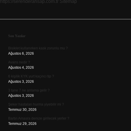
https://serenderahsap.com.tr
Sitemap
Sidebar
Son Yazılar
Bisiklet kullanırken kask zorunlu mu ?
Ağustos 6, 2026
Avans nedir ?
Ağustos 4, 2026
6 kişilik KYK yurt kaçıncı tip ?
Ağustos 3, 2026
3 tane 7 ne anlama gelir ?
Ağustos 3, 2026
Şeker hastaları hurma yiyebilir mi ?
Temmuz 30, 2026
Bartın Amasra denize girilecek yerler ?
Temmuz 29, 2026