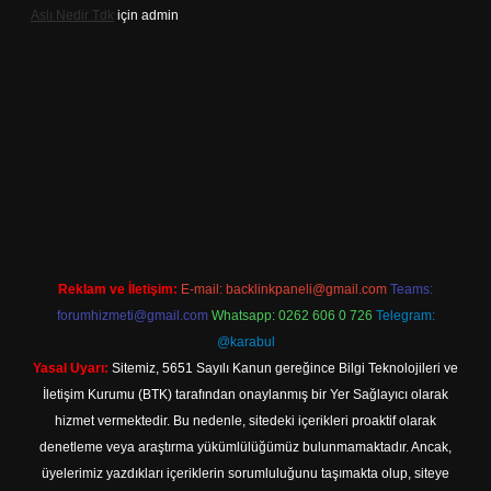
Aslı Nedir Tdk
için
admin
iriş
Reklam ve İletişim:
E-mail:
backlinkpaneli@gmail.com
Teams:
forumhizmeti@gmail.com
Whatsapp: 0262 606 0 726
Telegram:
@karabul
Yasal Uyarı:
Sitemiz, 5651 Sayılı Kanun gereğince Bilgi Teknolojileri ve
İletişim Kurumu (BTK) tarafından onaylanmış bir Yer Sağlayıcı olarak
hizmet vermektedir. Bu nedenle, sitedeki içerikleri proaktif olarak
denetleme veya araştırma yükümlülüğümüz bulunmamaktadır. Ancak,
üyelerimiz yazdıkları içeriklerin sorumluluğunu taşımakta olup, siteye