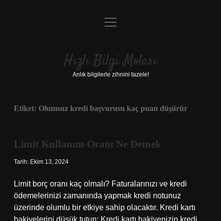
menüyü
Anasayfa
aç
Gizlilik Politikası
Hızlı Bilgi Molası
Yasal Uyarı
Anlık bilgilerle zihnini tazele!
Hakkımızda
Etiket:
Olumsuz kredi başvurusu kaç puan düşürür
Limit Kullanım Oranı Ne Demek
Tarih: Ekim 13, 2024
Limit borç oranı kaç olmalı? Faturalarınızı ve kredi
ödemelerinizi zamanında yapmak kredi notunuz
üzerinde olumlu bir etkiye sahip olacaktır. Kredi kartı
bakiyelerini düşük tutun: Kredi kartı bakiyenizin kredi