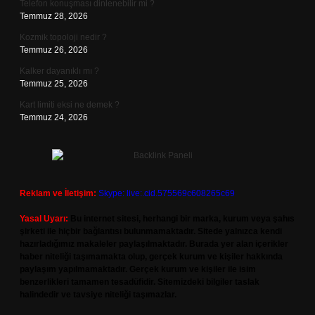
Telefon konuşması dinlenebilir mi ?
Temmuz 28, 2026
Kozmik topoloji nedir ?
Temmuz 26, 2026
Kalker dayanıklı mı ?
Temmuz 25, 2026
Kart limiti eksi ne demek ?
Temmuz 24, 2026
Reklam ve İletişim:
Skype: live:.cid.575569c608265c69
Yasal Uyarı:
Bu internet sitesi, herhangi bir marka, kurum veya şahıs
şirketi ile hiçbir bağlantısı bulunmamaktadır. Sitede yalnızca kendi
hazırladığımız makaleler paylaşılmaktadır. Burada yer alan içerikler
haber niteliği taşımamakta olup, gerçek kurum ve kişiler hakkında
paylaşım yapılmamaktadır. Gerçek kurum ve kişiler ile isim
benzerlikleri tamamen tesadüfidir. Sitemizdeki bilgiler taslak
halindedir ve tavsiye niteliği taşımazlar.