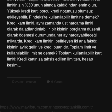
limitinizin %30’unun altında kaldığından emin olun.
Yüksek kredi kartı borcu kredi notunuzu olumsuz
etkileyebilir. Findeks’te kullanılabilir limit ne demek?
Kredi kartı limiti, aynı zamanda üst harcama limiti
olarak da adlandırılabilir, bir kişinin borçlarını düzenli
olarak ödemesi durumunda her ay harcayabileceği
miktardır. Kredi kartı limitini belirleyen iki ana faktör,
kişinin aylık geliri ve kredi puanıdır. Toplam limit ve
kullanılabilir limit ne demek? Toplam kullanılabilir kart
limiti: Kredi kartınıza tahsis edilen limitten, hesap
kesim…
Limit
Devamını okuyun
6 Yorum
Kullanım
Oranı
Ne
Demek
https://www.maviforum.com.tr
https://toptankilit.com.tr