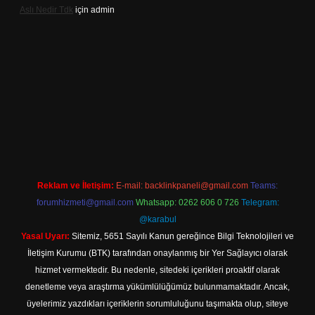
Aslı Nedir Tdk
için
admin
iriş
Reklam ve İletişim:
E-mail:
backlinkpaneli@gmail.com
Teams:
forumhizmeti@gmail.com
Whatsapp: 0262 606 0 726
Telegram:
@karabul
Yasal Uyarı:
Sitemiz, 5651 Sayılı Kanun gereğince Bilgi Teknolojileri ve
İletişim Kurumu (BTK) tarafından onaylanmış bir Yer Sağlayıcı olarak
hizmet vermektedir. Bu nedenle, sitedeki içerikleri proaktif olarak
denetleme veya araştırma yükümlülüğümüz bulunmamaktadır. Ancak,
üyelerimiz yazdıkları içeriklerin sorumluluğunu taşımakta olup, siteye