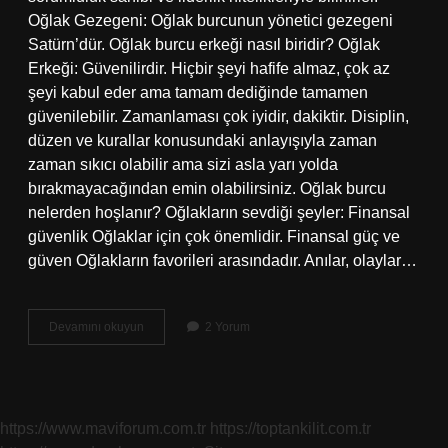
Oğlak Gezegeni: Oğlak burcunun yönetici gezegeni
Satürn’dür. Oğlak burcu erkeği nasıl biridir? Oğlak
Erkeği: Güvenilirdir. Hiçbir şeyi hafife almaz, çok az
şeyi kabul eder ama tamam dediğinde tamamen
güvenilebilir. Zamanlaması çok iyidir, dakiktir. Disiplin,
düzen ve kurallar konusundaki anlayışıyla zaman
zaman sıkıcı olabilir ama sizi asla yarı yolda
bırakmayacağından emin olabilirsiniz. Oğlak burcu
nelerden hoşlanır? Oğlakların sevdiği şeyler: Finansal
güvenlik Oğlaklar için çok önemlidir. Finansal güç ve
güven Oğlakların favorileri arasındadır. Anılar, olaylar…
Oğlak
Devamını okuyun
2 Yorum
Burcu
Hangi
Ay
Oluyor
https://www.maviforum.com.tr
https://toptankilit.com.tr