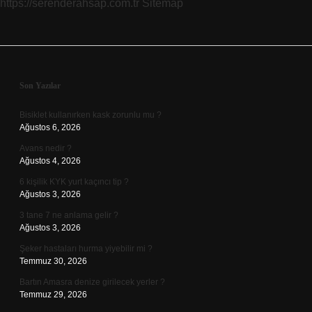
https://serenderahsap.com.tr
Sitemap
Sidebar
Son Yazılar
Bisiklet kullanırken kask zorunlu mu ?
Ağustos 6, 2026
Avans nedir ?
Ağustos 4, 2026
6 kişilik KYK yurt kaçıncı tip ?
Ağustos 3, 2026
3 tane 7 ne anlama gelir ?
Ağustos 3, 2026
Şeker hastaları hurma yiyebilir mi ?
Temmuz 30, 2026
Bartın Amasra denize girilecek yerler ?
Temmuz 29, 2026