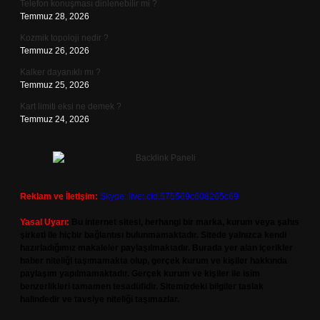
Telefon konuşması dinlenebilir mi ?
Temmuz 28, 2026
Kozmik topoloji nedir ?
Temmuz 26, 2026
Kalker dayanıklı mı ?
Temmuz 25, 2026
Kart limiti eksi ne demek ?
Temmuz 24, 2026
Reklam ve İletişim:
Skype: live:.cid.575569c608265c69
Yasal Uyarı:
Bu internet sitesi, herhangi bir marka, kurum veya şahıs
şirketi ile hiçbir bağlantısı bulunmamaktadır. Sitede yalnızca kendi
hazırladığımız makaleler paylaşılmaktadır. Burada yer alan içerikler
haber niteliği taşımamakta olup, gerçek kurum ve kişiler hakkında
paylaşım yapılmamaktadır. Gerçek kurum ve kişiler ile isim
benzerlikleri tamamen tesadüfidir. Sitemizdeki bilgiler taslak
halindedir ve tavsiye niteliği taşımazlar.