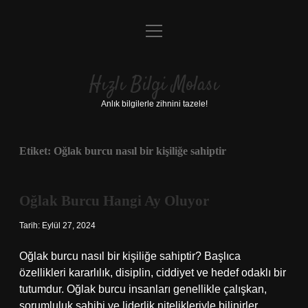
menüyü
Anasayfa
aç
Gizlilik Politikası
Hızlı Bilgi Molası
Yasal Uyarı
Anlık bilgilerle zihnini tazele!
Hakkımızda
Etiket:
Oğlak burcu nasıl bir kişiliğe sahiptir
Oğlak Burcu Hangi Ay Oluyor
Tarih: Eylül 27, 2024
Oğlak burcu nasıl bir kişiliğe sahiptir? Başlıca
özellikleri kararlılık, disiplin, ciddiyet ve hedef odaklı bir
tutumdur. Oğlak burcu insanları genellikle çalışkan,
sorumluluk sahibi ve liderlik nitelikleriyle bilinirler.