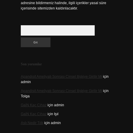
adresine bildirmeniz halinde, ilgili içerikler yasal süre
içerisinde sitemizden kaldırılacaktır.
Arama
Son yorumlar
Apandisit Ameliyatı Sonrası Cinsel Ilişkiye Girilir Mi
için
admin
Apandisit Ameliyatı Sonrası Cinsel Ilişkiye Girilir Mi
için
Tolga
Gai̇N Kaç Cihaz
için
admin
Gai̇N Kaç Cihaz
için
Işıl
Aslı Nedir Tdk
için
admin