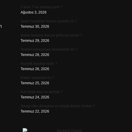
3 tane 7 ne anlama gelir ?
Ağustos 3, 2026
Şeker hastaları hurma yiyebilir mi ?
n
Temmuz 30, 2026
Bartın Amasra denize girilecek yerler ?
Temmuz 29, 2026
Telefon konuşması dinlenebilir mi ?
Temmuz 28, 2026
Kozmik topoloji nedir ?
Temmuz 26, 2026
Kalker dayanıklı mı ?
Temmuz 25, 2026
Kart limiti eksi ne demek ?
Temmuz 24, 2026
Hangi ülke dünyanın en büyük kahve üretimi ?
Temmuz 22, 2026