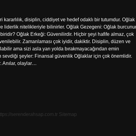
ri kararlılık, disiplin, ciddiyet ve hedef odaklı bir tutumdur. Oğlak
e liderlik nitelikleriyle bilinirler. Oğlak Gezegeni: Oğlak burcunu
iridir? Oğlak Erkeği: Güvenilirdir. Hiçbir şeyi hafife almaz, çok
lebilir. Zamanlaması çok iyidir, dakiktir. Disiplin, düzen ve
labilir ama sizi asla yarı yolda bırakmayacağından emin
n sevdiği şeyler: Finansal güvenlik Oğlaklar için çok önemlidir.
. Anılar, olaylar…
ttps://serenderahsap.com.tr
Sitemap