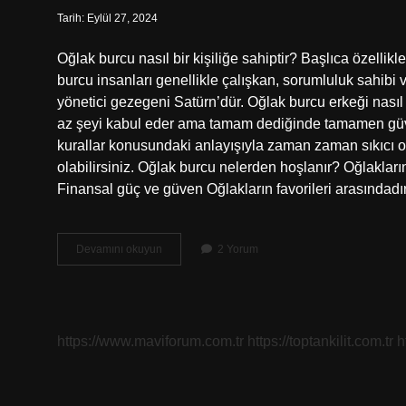
Tarih: Eylül 27, 2024
Oğlak burcu nasıl bir kişiliğe sahiptir? Başlıca özellikle
burcu insanları genellikle çalışkan, sorumluluk sahibi v
yönetici gezegeni Satürn’dür. Oğlak burcu erkeği nasıl b
az şeyi kabul eder ama tamam dediğinde tamamen güveni
kurallar konusundaki anlayışıyla zaman zaman sıkıcı o
olabilirsiniz. Oğlak burcu nelerden hoşlanır? Oğlakları
Finansal güç ve güven Oğlakların favorileri arasındadır
Oğlak
Devamını okuyun
2 Yorum
Burcu
Hangi
Ay
Oluyor
https://www.maviforum.com.tr
https://toptankilit.com.tr
h