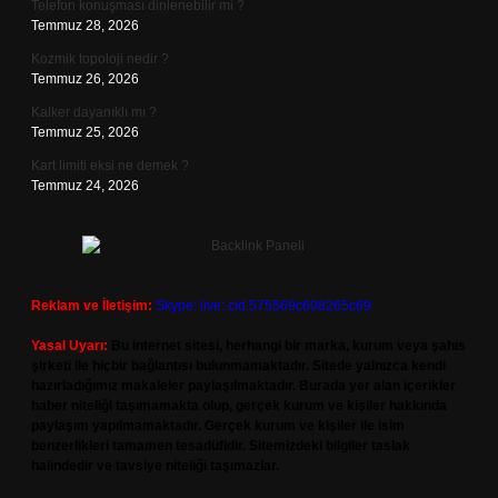
Telefon konuşması dinlenebilir mi ?
Temmuz 28, 2026
Kozmik topoloji nedir ?
Temmuz 26, 2026
Kalker dayanıklı mı ?
Temmuz 25, 2026
Kart limiti eksi ne demek ?
Temmuz 24, 2026
Reklam ve İletişim:
Skype: live:.cid.575569c608265c69
Yasal Uyarı:
Bu internet sitesi, herhangi bir marka, kurum veya şahıs
şirketi ile hiçbir bağlantısı bulunmamaktadır. Sitede yalnızca kendi
hazırladığımız makaleler paylaşılmaktadır. Burada yer alan içerikler
haber niteliği taşımamakta olup, gerçek kurum ve kişiler hakkında
paylaşım yapılmamaktadır. Gerçek kurum ve kişiler ile isim
benzerlikleri tamamen tesadüfidir. Sitemizdeki bilgiler taslak
halindedir ve tavsiye niteliği taşımazlar.