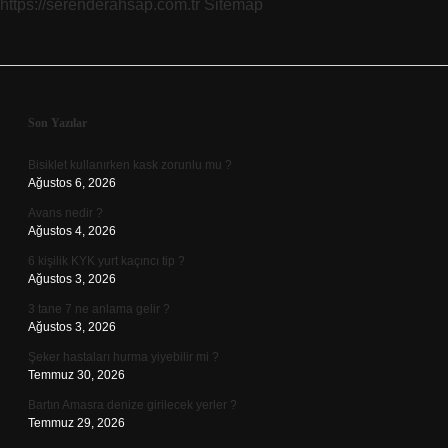
https://serenderahsap.com.tr
Sitemap
Sidebar
Son Yazılar
Bisiklet kullanırken kask zorunlu mu ?
Ağustos 6, 2026
Avans nedir ?
Ağustos 4, 2026
6 kişilik KYK yurt kaçıncı tip ?
Ağustos 3, 2026
3 tane 7 ne anlama gelir ?
Ağustos 3, 2026
Şeker hastaları hurma yiyebilir mi ?
Temmuz 30, 2026
Bartın Amasra denize girilecek yerler ?
Temmuz 29, 2026