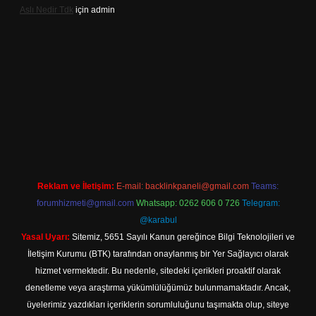
Aslı Nedir Tdk
için
admin
iriş
Reklam ve İletişim:
E-mail:
backlinkpaneli@gmail.com
Teams:
forumhizmeti@gmail.com
Whatsapp: 0262 606 0 726
Telegram:
@karabul
Yasal Uyarı:
Sitemiz, 5651 Sayılı Kanun gereğince Bilgi Teknolojileri ve
İletişim Kurumu (BTK) tarafından onaylanmış bir Yer Sağlayıcı olarak
hizmet vermektedir. Bu nedenle, sitedeki içerikleri proaktif olarak
denetleme veya araştırma yükümlülüğümüz bulunmamaktadır. Ancak,
üyelerimiz yazdıkları içeriklerin sorumluluğunu taşımakta olup, siteye