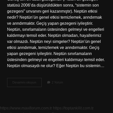
statüsü 2006’da düşürüldükten sonra, “sistemin son
gezegeni” unvanını geri kazanmıştır). Neptün etkisi
nedir? Neptün’ün genel etkisi temizlemek, arındırmak
ve arındırmaktır. Geçiş yapan gezegeni iyileştirir.
Neptün, sınırlamaların üstesinden gelmeyi ve engelleri
kaldırmayı temsil eder. Neptün olmadan, hayallerimiz
var olmazdı. Neptün neyi simgeler? Neptün’ün genel
etkisi arındırmak, temizlemek ve arındırmaktır. Geçiş
yapan gezegeni iyileştirir. Neptün sınırlamaların
üstesinden gelmeyi ve engelleri kaldırmayı temsil eder.
Neptün olmasaydı ne olur? Eğer Neptün bu sistemin…
Neptün
Devamını okuyun
2 Yorum
Ne
Yapar
https://www.maviforum.com.tr
https://toptankilit.com.tr