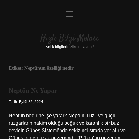
menüyü
Anasayfa
aç
Gizlilik Politikası
Hızlı Bilgi Molası
Yasal Uyarı
Anlık bilgilerle zihnini tazele!
Hakkımızda
Etiket:
Neptünün özelliği nedir
Neptün Ne Yapar
Tarih: Eylül 22, 2024
Neptün nedir ne işe yarar? Neptün; Hızlı ve güçlü
rüzgarların hakim olduğu soğuk ve karanlık bir buz
devidir. Güneş Sistemi’nde sekizinci sırada yer alır ve
Güneş’ten en uzak gezegendir (Plüton’un gezegen