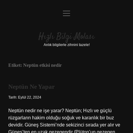
menüyü
Anasayfa
aç
Gizlilik Politikası
Hızlı Bilgi Molası
Yasal Uyarı
Anlık bilgilerle zihnini tazele!
Hakkımızda
Etiket:
Neptün etkisi nedir
Neptün Ne Yapar
Tarih: Eylül 22, 2024
Neptün nedir ne işe yarar? Neptün; Hızlı ve güçlü
rüzgarların hakim olduğu soğuk ve karanlık bir buz
devidir. Güneş Sistemi’nde sekizinci sırada yer alır ve
Güneş’ten en uzak gezegendir (Plüton’un gezegen