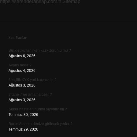
https://serenderahsap.com.tr
Sitemap
Sidebar
Son Yazılar
Bisiklet kullanırken kask zorunlu mu ?
Ağustos 6, 2026
Avans nedir ?
Ağustos 4, 2026
6 kişilik KYK yurt kaçıncı tip ?
Ağustos 3, 2026
3 tane 7 ne anlama gelir ?
Ağustos 3, 2026
Şeker hastaları hurma yiyebilir mi ?
Temmuz 30, 2026
Bartın Amasra denize girilecek yerler ?
Temmuz 29, 2026