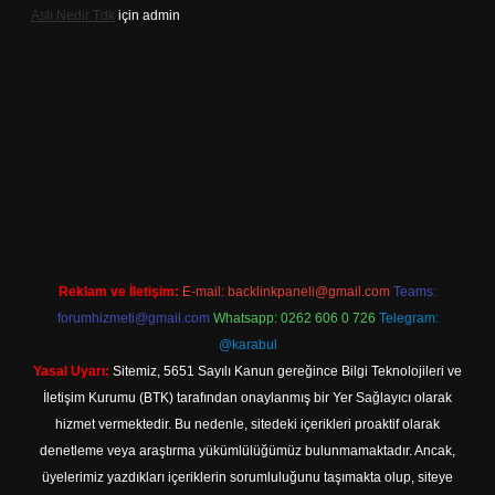
Aslı Nedir Tdk
için
admin
iriş
Reklam ve İletişim:
E-mail:
backlinkpaneli@gmail.com
Teams:
forumhizmeti@gmail.com
Whatsapp: 0262 606 0 726
Telegram:
@karabul
Yasal Uyarı:
Sitemiz, 5651 Sayılı Kanun gereğince Bilgi Teknolojileri ve
İletişim Kurumu (BTK) tarafından onaylanmış bir Yer Sağlayıcı olarak
hizmet vermektedir. Bu nedenle, sitedeki içerikleri proaktif olarak
denetleme veya araştırma yükümlülüğümüz bulunmamaktadır. Ancak,
üyelerimiz yazdıkları içeriklerin sorumluluğunu taşımakta olup, siteye