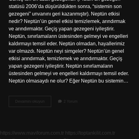
statüsü 2006’da düşürüldükten sonra, “sistemin son
gezegeni” unvanını geri kazanmıştır). Neptün etkisi
nedir? Neptün’ün genel etkisi temizlemek, arındırmak
ve arındırmaktır. Geçiş yapan gezegeni iyileştirir.
Neptün, sınırlamaların üstesinden gelmeyi ve engelleri
kaldırmayı temsil eder. Neptün olmadan, hayallerimiz
var olmazdı. Neptün neyi simgeler? Neptün’ün genel
etkisi arındırmak, temizlemek ve arındırmaktır. Geçiş
yapan gezegeni iyileştirir. Neptün sınırlamaların
üstesinden gelmeyi ve engelleri kaldırmayı temsil eder.
Neptün olmasaydı ne olur? Eğer Neptün bu sistemin…
Neptün
Devamını okuyun
2 Yorum
Ne
Yapar
https://www.maviforum.com.tr
https://toptankilit.com.tr