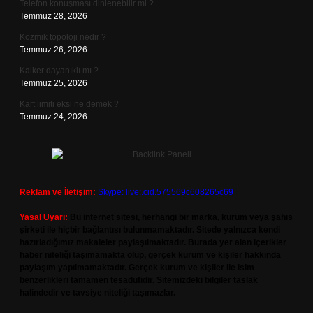
Telefon konuşması dinlenebilir mi ?
Temmuz 28, 2026
Kozmik topoloji nedir ?
Temmuz 26, 2026
Kalker dayanıklı mı ?
Temmuz 25, 2026
Kart limiti eksi ne demek ?
Temmuz 24, 2026
Reklam ve İletişim:
Skype: live:.cid.575569c608265c69
Yasal Uyarı:
Bu internet sitesi, herhangi bir marka, kurum veya şahıs
şirketi ile hiçbir bağlantısı bulunmamaktadır. Sitede yalnızca kendi
hazırladığımız makaleler paylaşılmaktadır. Burada yer alan içerikler
haber niteliği taşımamakta olup, gerçek kurum ve kişiler hakkında
paylaşım yapılmamaktadır. Gerçek kurum ve kişiler ile isim
benzerlikleri tamamen tesadüfidir. Sitemizdeki bilgiler taslak
halindedir ve tavsiye niteliği taşımazlar.