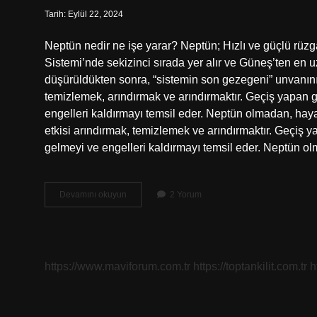
Tarih: Eylül 22, 2024
Neptün nedir ne işe yarar? Neptün; Hızlı ve güçlü rüzg
Sistemi’nde sekizinci sırada yer alır ve Güneş’ten en
düşürüldükten sonra, “sistemin son gezegeni” unvanını 
temizlemek, arındırmak ve arındırmaktır. Geçiş yapan ge
engelleri kaldırmayı temsil eder. Neptün olmadan, hay
etkisi arındırmak, temizlemek ve arındırmaktır. Geçiş y
gelmeyi ve engelleri kaldırmayı temsil eder. Neptün 
Neptün
Devamını okuyun
2 Yorum
Ne
Yapar
https://www.maviforum.com.tr
https://toptankilit.com.tr
h