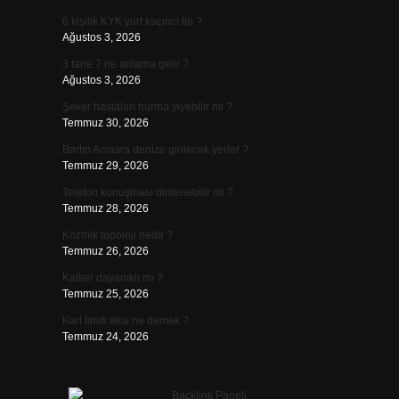
6 kişilik KYK yurt kaçıncı tip ?
Ağustos 3, 2026
3 tane 7 ne anlama gelir ?
Ağustos 3, 2026
Şeker hastaları hurma yiyebilir mi ?
Temmuz 30, 2026
Bartın Amasra denize girilecek yerler ?
Temmuz 29, 2026
Telefon konuşması dinlenebilir mi ?
Temmuz 28, 2026
Kozmik topoloji nedir ?
Temmuz 26, 2026
Kalker dayanıklı mı ?
Temmuz 25, 2026
Kart limiti eksi ne demek ?
Temmuz 24, 2026