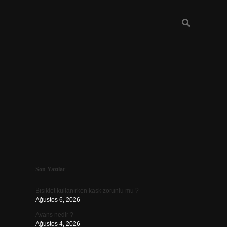
Sidebar
Son Yazılar
vdcasino güncel giriş
Bisiklet kullanırken kask zorunlu mu ?
Ağustos 6, 2026
Avans nedir ?
Ağustos 4, 2026