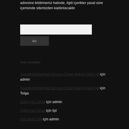
adresine bildirmeniz halinde, ilgili içerikler yasal süre
içerisinde sitemizden kaldırılacaktır.
Arama
Son yorumlar
Apandisit Ameliyatı Sonrası Cinsel Ilişkiye Girilir Mi
için
admin
Apandisit Ameliyatı Sonrası Cinsel Ilişkiye Girilir Mi
için
Tolga
Gai̇N Kaç Cihaz
için
admin
Gai̇N Kaç Cihaz
için
Işıl
Aslı Nedir Tdk
için
admin