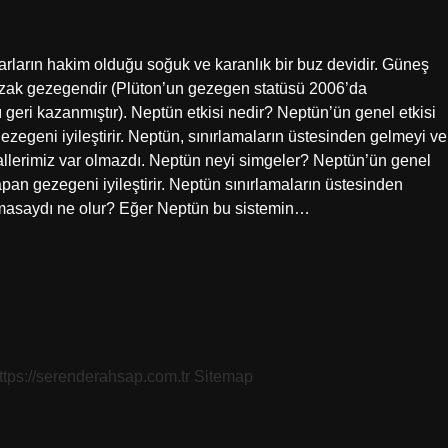
arların hakim olduğu soğuk ve karanlık bir buz devidir. Güneş
 uzak gezegendir (Plüton’un gezegen statüsü 2006’da
geri kazanmıştır). Neptün etkisi nedir? Neptün’ün genel etkisi
zegeni iyileştirir. Neptün, sınırlamaların üstesinden gelmeyi ve
allerimiz var olmazdı. Neptün neyi simgeler? Neptün’ün genel
apan gezegeni iyileştirir. Neptün sınırlamaların üstesinden
olmasaydı ne olur? Eğer Neptün bu sistemin…
ttps://serenderahsap.com.tr
Sitemap