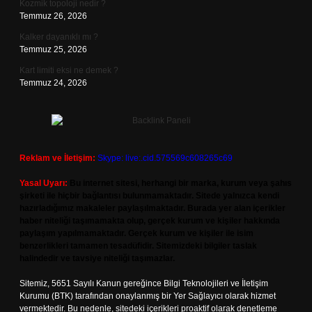
Kozmik topoloji nedir ?
Temmuz 26, 2026
Kalker dayanıklı mı ?
Temmuz 25, 2026
Kart limiti eksi ne demek ?
Temmuz 24, 2026
Reklam ve İletişim:
Skype: live:.cid.575569c608265c69
Yasal Uyarı:
Bu internet sitesi, herhangi bir marka, kurum veya şahıs
şirketi ile hiçbir bağlantısı bulunmamaktadır. Sitede yalnızca kendi
hazırladığımız makaleler paylaşılmaktadır. Burada yer alan içerikler
haber niteliği taşımamakta olup, gerçek kurum ve kişiler hakkında
paylaşım yapılmamaktadır. Gerçek kurum ve kişiler ile isim
benzerlikleri tamamen tesadüfidir. Sitemizdeki bilgiler taslak
halindedir ve tavsiye niteliği taşımazlar.
Sitemiz, 5651 Sayılı Kanun gereğince Bilgi Teknolojileri ve İletişim
Kurumu (BTK) tarafından onaylanmış bir Yer Sağlayıcı olarak hizmet
vermektedir. Bu nedenle, sitedeki içerikleri proaktif olarak denetleme