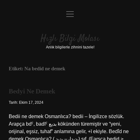
menüyü
Anasayfa
aç
Gizlilik Politikası
Hızlı Bilgi Molası
Yasal Uyarı
Anlık bilgilerle zihnini tazele!
Hakkımızda
Etiket:
Na bedid ne demek
Bedyi Ne Demek
Tarih: Ekim 17, 2024
Bedii ne demek Osmanlıca? bedii – İngilizce sözlük.
Arapça bdˁ, badīˁ بديع kökünden türemiştir ve “yeni,
orijinal, eşsiz, tuhaf” anlamına gelir, +ī ekiyle. Bedîd ne
demek Osmanlıca? ( ﺑﺪﻳﺪﺍﺭ– ﺑﺪﻳﺪ) sıf. (Farsça bedіd >