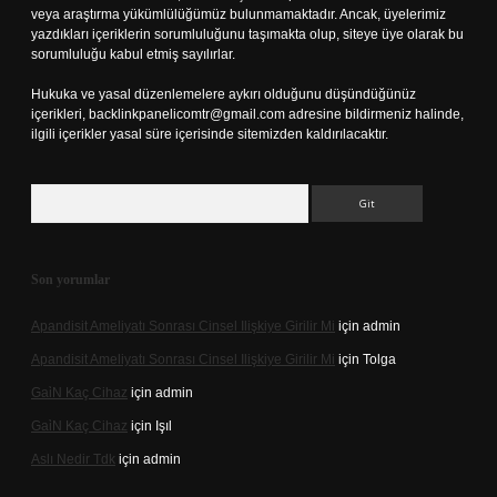
veya araştırma yükümlülüğümüz bulunmamaktadır. Ancak, üyelerimiz
yazdıkları içeriklerin sorumluluğunu taşımakta olup, siteye üye olarak bu
sorumluluğu kabul etmiş sayılırlar.
Hukuka ve yasal düzenlemelere aykırı olduğunu düşündüğünüz
içerikleri,
backlinkpanelicomtr@gmail.com
adresine bildirmeniz halinde,
ilgili içerikler yasal süre içerisinde sitemizden kaldırılacaktır.
Arama
Son yorumlar
Apandisit Ameliyatı Sonrası Cinsel Ilişkiye Girilir Mi
için
admin
Apandisit Ameliyatı Sonrası Cinsel Ilişkiye Girilir Mi
için
Tolga
Gai̇N Kaç Cihaz
için
admin
Gai̇N Kaç Cihaz
için
Işıl
Aslı Nedir Tdk
için
admin