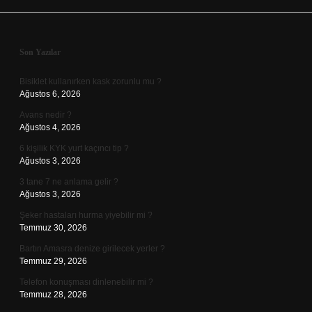
Sidebar
Son Yazılar
Bisiklet kullanırken kask zorunlu mu ?
Ağustos 6, 2026
Avans nedir ?
Ağustos 4, 2026
6 kişilik KYK yurt kaçıncı tip ?
Ağustos 3, 2026
3 tane 7 ne anlama gelir ?
Ağustos 3, 2026
Şeker hastaları hurma yiyebilir mi ?
Temmuz 30, 2026
Bartın Amasra denize girilecek yerler ?
Temmuz 29, 2026
Telefon konuşması dinlenebilir mi ?
Temmuz 28, 2026