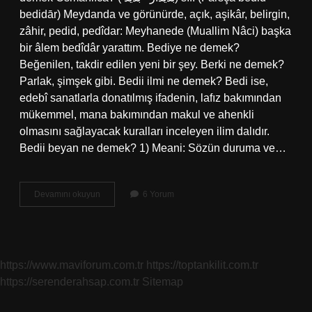
bedіdār) Meydanda ve görünürde, açık, aşikâr, belirgin,
zâhir, pedid, pedîdar: Meyhanede (Muallim Nâci) başka
bir âlem bedîdâr yarattım. Bediye ne demek?
Beğenilen, takdir edilen yeni bir şey. Berki ne demek?
Parlak, şimşek gibi. Bedii ilmi ne demek? Bedi ise,
edebî sanatlarla donatılmış ifadenin, lafız bakımından
mükemmel, mana bakımından makul ve ahenkli
olmasını sağlayacak kuralları inceleyen ilim dalıdır.
Bedii beyan ne demek? 1) Meani: Sözün duruma ve…
Bedyi
Devamını okuyun
6 Yorum
Ne
Demek
https://www.maviforum.com.tr
https://toptankilit.com.tr
https://serenderahsap.com.tr
Sitemap