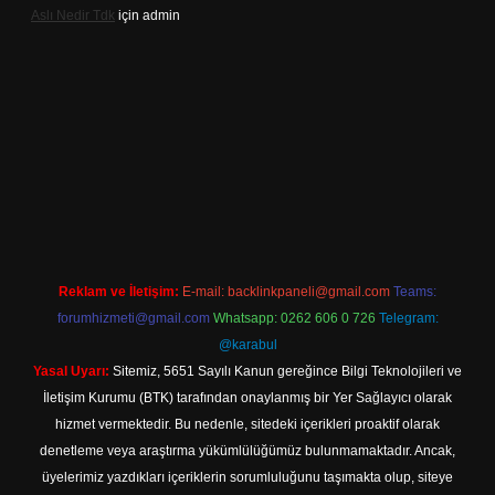
Aslı Nedir Tdk
için
admin
iriş
Reklam ve İletişim:
E-mail:
backlinkpaneli@gmail.com
Teams:
forumhizmeti@gmail.com
Whatsapp: 0262 606 0 726
Telegram:
@karabul
Yasal Uyarı:
Sitemiz, 5651 Sayılı Kanun gereğince Bilgi Teknolojileri ve
İletişim Kurumu (BTK) tarafından onaylanmış bir Yer Sağlayıcı olarak
hizmet vermektedir. Bu nedenle, sitedeki içerikleri proaktif olarak
denetleme veya araştırma yükümlülüğümüz bulunmamaktadır. Ancak,
üyelerimiz yazdıkları içeriklerin sorumluluğunu taşımakta olup, siteye