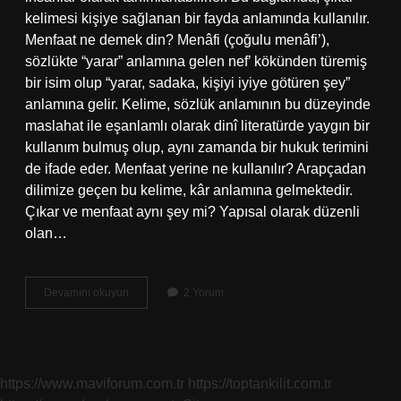
kelimesi kişiye sağlanan bir fayda anlamında kullanılır.
Menfaat ne demek din? Menâfi (çoğulu menâfi’),
sözlükte “yarar” anlamına gelen nef’ kökünden türemiş
bir isim olup “yarar, sadaka, kişiyi iyiye götüren şey”
anlamına gelir. Kelime, sözlük anlamının bu düzeyinde
maslahat ile eşanlamlı olarak dinî literatürde yaygın bir
kullanım bulmuş olup, aynı zamanda bir hukuk terimini
de ifade eder. Menfaat yerine ne kullanılır? Arapçadan
dilimize geçen bu kelime, kâr anlamına gelmektedir.
Çıkar ve menfaat aynı şey mi? Yapısal olarak düzenli
olan…
Menfaat
Devamını okuyun
2 Yorum
Anlam
Nedir
https://www.maviforum.com.tr
https://toptankilit.com.tr