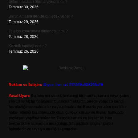
Şeker hastaları hurma yiyebilir mi ?
Temmuz 30, 2026
Bartın Amasra denize girilecek yerler ?
Temmuz 29, 2026
Telefon konuşması dinlenebilir mi ?
Temmuz 28, 2026
Kozmik topoloji nedir ?
Temmuz 26, 2026
Reklam ve İletişim:
Skype: live:.cid.575569c608265c69
Yasal Uyarı:
Bu internet sitesi, herhangi bir marka, kurum veya şahıs
şirketi ile hiçbir bağlantısı bulunmamaktadır. Sitede yalnızca kendi
hazırladığımız makaleler paylaşılmaktadır. Burada yer alan içerikler
haber niteliği taşımamakta olup, gerçek kurum ve kişiler hakkında
paylaşım yapılmamaktadır. Gerçek kurum ve kişiler ile isim
benzerlikleri tamamen tesadüfidir. Sitemizdeki bilgiler taslak
halindedir ve tavsiye niteliği taşımazlar.