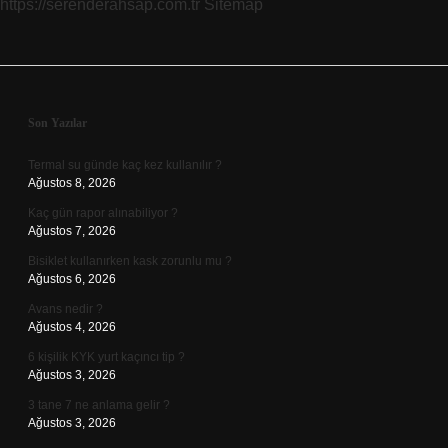
https://serenderahsap.com.tr
Sitemap
Sidebar
Son Yazılar
Termal su günde kaç kez kullanılır ?
Ağustos 8, 2026
Kaç gün rapor alınabiliyor ?
Ağustos 7, 2026
Bisiklet kullanırken kask zorunlu mu ?
Ağustos 6, 2026
Avans nedir ?
Ağustos 4, 2026
6 kişilik KYK yurt kaçıncı tip ?
Ağustos 3, 2026
3 tane 7 ne anlama gelir ?
Ağustos 3, 2026