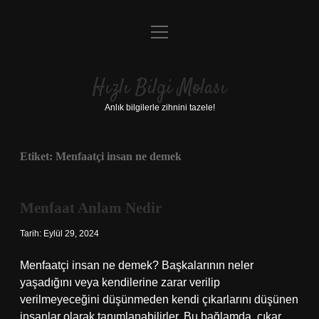
menüyü
Anasayfa
aç
Gizlilik Politikası
Hızlı Bilgi Molası
Yasal Uyarı
Anlık bilgilerle zihnini tazele!
Hakkımızda
Etiket:
Menfaatçi insan ne demek
Menfaat Anlam Nedir
Tarih: Eylül 29, 2024
Menfaatçi insan ne demek? Başkalarının neler
yaşadığını veya kendilerine zarar verilip
verilmeyeceğini düşünmeden kendi çıkarlarını düşünen
insanlar olarak tanımlanabilirler. Bu bağlamda, çıkar