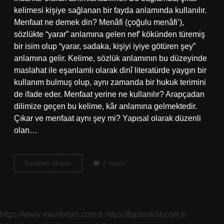
kelimesi kişiye sağlanan bir fayda anlamında kullanılır.
Menfaat ne demek din? Menâfi (çoğulu menâfi’),
sözlükte “yarar” anlamına gelen nef’ kökünden türemiş
bir isim olup “yarar, sadaka, kişiyi iyiye götüren şey”
anlamına gelir. Kelime, sözlük anlamının bu düzeyinde
maslahat ile eşanlamlı olarak dinî literatürde yaygın bir
kullanım bulmuş olup, aynı zamanda bir hukuk terimini
de ifade eder. Menfaat yerine ne kullanılır? Arapçadan
dilimize geçen bu kelime, kâr anlamına gelmektedir.
Çıkar ve menfaat aynı şey mi? Yapısal olarak düzenli
olan…
Menfaat
Devamını okuyun
2 Yorum
Anlam
Nedir
https://www.maviforum.com.tr
https://toptankilit.com.tr