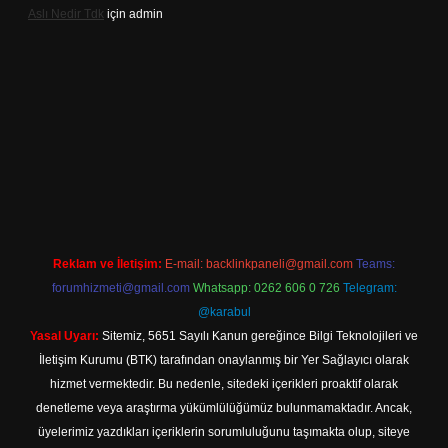
Aslı Nedir Tdk
için
admin
l giriş
Reklam ve İletişim:
E-mail:
backlinkpaneli@gmail.com
Teams:
forumhizmeti@gmail.com
Whatsapp: 0262 606 0 726
Telegram:
@karabul
Yasal Uyarı:
Sitemiz, 5651 Sayılı Kanun gereğince Bilgi Teknolojileri ve
İletişim Kurumu (BTK) tarafından onaylanmış bir Yer Sağlayıcı olarak
hizmet vermektedir. Bu nedenle, sitedeki içerikleri proaktif olarak
denetleme veya araştırma yükümlülüğümüz bulunmamaktadır. Ancak,
üyelerimiz yazdıkları içeriklerin sorumluluğunu taşımakta olup, siteye