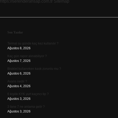
https://serenderahsap.com.tr
Sitemap
Sidebar
Son Yazılar
Termal su günde kaç kez kullanılır ?
Ağustos 8, 2026
Kaç gün rapor alınabiliyor ?
Ağustos 7, 2026
Bisiklet kullanırken kask zorunlu mu ?
Ağustos 6, 2026
Avans nedir ?
Ağustos 4, 2026
6 kişilik KYK yurt kaçıncı tip ?
Ağustos 3, 2026
3 tane 7 ne anlama gelir ?
Ağustos 3, 2026