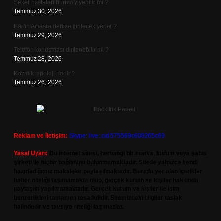
Şeker hastaları hurma yiyebilir mi ?
Temmuz 30, 2026
Bartın Amasra denize girilecek yerler ?
Temmuz 29, 2026
Telefon konuşması dinlenebilir mi ?
Temmuz 28, 2026
Kozmik topoloji nedir ?
Temmuz 26, 2026
Reklam ve İletişim:
Skype: live:.cid.575569c608265c69
Yasal Uyarı:
Bu internet sitesi, herhangi bir marka, kurum veya şahıs
şirketi ile hiçbir bağlantısı bulunmamaktadır. Sitede yalnızca kendi
hazırladığımız makaleler paylaşılmaktadır. Burada yer alan içerikler
haber niteliği taşımamakta olup, gerçek kurum ve kişiler hakkında
paylaşım yapılmamaktadır. Gerçek kurum ve kişiler ile isim
benzerlikleri tamamen tesadüfidir. Sitemizdeki bilgiler taslak
halindedir ve tavsiye niteliği taşımazlar.