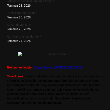
Telefon konuşması dinlenebilir mi ?
Temmuz 28, 2026
Kozmik topoloji nedir ?
Temmuz 26, 2026
Kalker dayanıklı mı ?
Temmuz 25, 2026
Kart limiti eksi ne demek ?
Temmuz 24, 2026
Reklam ve İletişim:
Skype: live:.cid.575569c608265c69
Yasal Uyarı:
Bu internet sitesi, herhangi bir marka, kurum veya şahıs
şirketi ile hiçbir bağlantısı bulunmamaktadır. Sitede yalnızca kendi
hazırladığımız makaleler paylaşılmaktadır. Burada yer alan içerikler
haber niteliği taşımamakta olup, gerçek kurum ve kişiler hakkında
paylaşım yapılmamaktadır. Gerçek kurum ve kişiler ile isim
benzerlikleri tamamen tesadüfidir. Sitemizdeki bilgiler taslak
halindedir ve tavsiye niteliği taşımazlar.