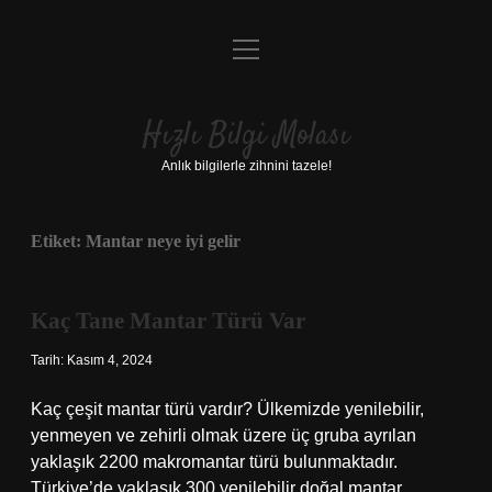
menüyü
Anasayfa
aç
Gizlilik Politikası
Hızlı Bilgi Molası
Yasal Uyarı
Anlık bilgilerle zihnini tazele!
Hakkımızda
Etiket:
Mantar neye iyi gelir
Kaç Tane Mantar Türü Var
Tarih: Kasım 4, 2024
Kaç çeşit mantar türü vardır? Ülkemizde yenilebilir,
yenmeyen ve zehirli olmak üzere üç gruba ayrılan
yaklaşık 2200 makromantar türü bulunmaktadır.
Türkiye’de yaklaşık 300 yenilebilir doğal mantar