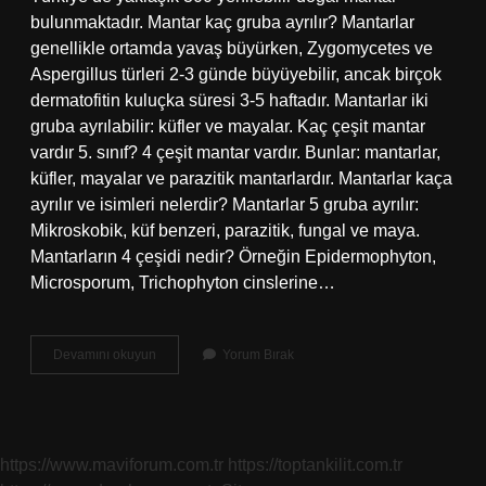
bulunmaktadır. Mantar kaç gruba ayrılır? Mantarlar
genellikle ortamda yavaş büyürken, Zygomycetes ve
Aspergillus türleri 2-3 günde büyüyebilir, ancak birçok
dermatofitin kuluçka süresi 3-5 haftadır. Mantarlar iki
gruba ayrılabilir: küfler ve mayalar. Kaç çeşit mantar
vardır 5. sınıf? 4 çeşit mantar vardır. Bunlar: mantarlar,
küfler, mayalar ve parazitik mantarlardır. Mantarlar kaça
ayrılır ve isimleri nelerdir? Mantarlar 5 gruba ayrılır:
Mikroskobik, küf benzeri, parazitik, fungal ve maya.
Mantarların 4 çeşidi nedir? Örneğin Epidermophyton,
Microsporum, Trichophyton cinslerine…
Kaç
Devamını okuyun
Yorum Bırak
Tane
Mantar
Türü
Var
https://www.maviforum.com.tr
https://toptankilit.com.tr