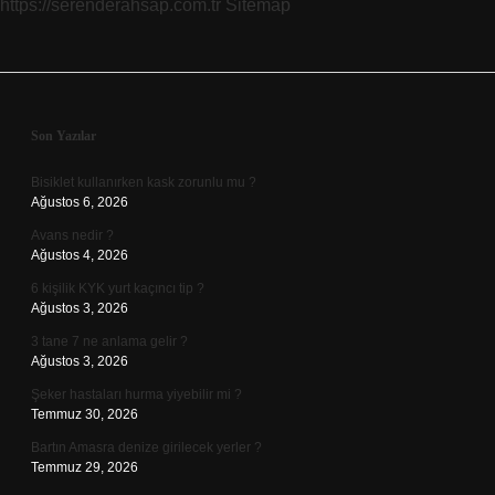
https://serenderahsap.com.tr
Sitemap
Sidebar
Son Yazılar
Bisiklet kullanırken kask zorunlu mu ?
Ağustos 6, 2026
Avans nedir ?
Ağustos 4, 2026
6 kişilik KYK yurt kaçıncı tip ?
Ağustos 3, 2026
3 tane 7 ne anlama gelir ?
Ağustos 3, 2026
Şeker hastaları hurma yiyebilir mi ?
Temmuz 30, 2026
Bartın Amasra denize girilecek yerler ?
Temmuz 29, 2026