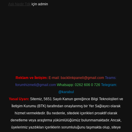
Aslı Nedir Tdk
için
admin
giriş
Reklam ve İletişim:
E-mail:
backlinkpaneli@gmail.com
Teams:
forumhizmeti@gmail.com
Whatsapp: 0262 606 0 726
Telegram:
@karabul
Yasal Uyarı:
Sitemiz, 5651 Sayılı Kanun gereğince Bilgi Teknolojileri ve
İletişim Kurumu (BTK) tarafından onaylanmış bir Yer Sağlayıcı olarak
hizmet vermektedir. Bu nedenle, sitedeki içerikleri proaktif olarak
denetleme veya araştırma yükümlülüğümüz bulunmamaktadır. Ancak,
üyelerimiz yazdıkları içeriklerin sorumluluğunu taşımakta olup, siteye