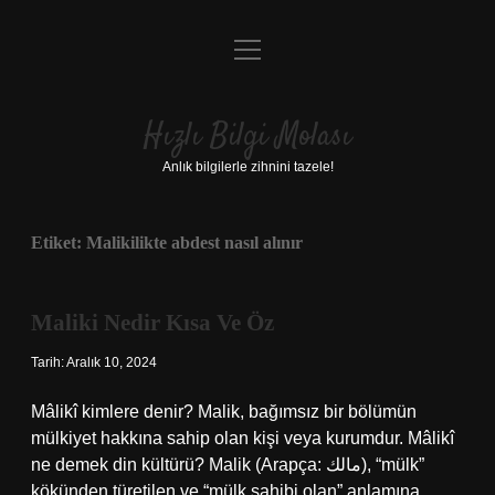
menüyü
Anasayfa
aç
Gizlilik Politikası
Hızlı Bilgi Molası
Yasal Uyarı
Anlık bilgilerle zihnini tazele!
Hakkımızda
Etiket:
Malikilikte abdest nasıl alınır
Maliki Nedir Kısa Ve Öz
Tarih: Aralık 10, 2024
Mâlikî kimlere denir? Malik, bağımsız bir bölümün
mülkiyet hakkına sahip olan kişi veya kurumdur. Mâlikî
ne demek din kültürü? Malik (Arapça: مالك), “mülk”
kökünden türetilen ve “mülk sahibi olan” anlamına