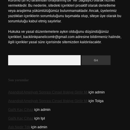
Kurumu (BTK) tarafından onaylanmış bir Yer Sağlayıcı olarak hizmet
vermektedir. Bu nedenle, sitedeki içerikleri proaktif olarak denetleme
veya araştırma yükümlülüğümüz bulunmamaktadır. Ancak, üyelerimiz
yazdıkları içeriklerin sorumluluğunu taşımakta olup, siteye üye olarak bu
sorumluluğu kabul etmiş sayılırlar.
Hukuka ve yasal düzenlemelere aykırı olduğunu düşündüğünüz
içerikleri,
backlinkpanelicomtr@gmail.com
adresine bildirmeniz halinde,
ilgili içerikler yasal süre içerisinde sitemizden kaldırılacaktır.
Arama
Son yorumlar
Apandisit Ameliyatı Sonrası Cinsel Ilişkiye Girilir Mi
için
admin
Apandisit Ameliyatı Sonrası Cinsel Ilişkiye Girilir Mi
için
Tolga
Gai̇N Kaç Cihaz
için
admin
Gai̇N Kaç Cihaz
için
Işıl
Aslı Nedir Tdk
için
admin