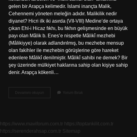
gelen bir Arapça kelimedir. İslami inançta Malik,
Cehennemi yöneten meleğin adıdır. Malikilik nedir
diyanet? Hicri ilk iki asırda (VII-VIII) Medine’de ortaya
çıkan Ehl-i Hicaz fıkhı, bu fıkhın gelişmesinde en büyük
payı olan Mâlik b. Enes’e nispetle Mâlikî mezhebi
(Mâlikiyye) olarak adlandırılmış, bu mezhebe mensup
olan fakihler ile mezhebin görüşlerine göre hareket
edenlere Mâlikî denilmiştir. Mâlikî sahibi ne demek? Bir
şey üzerinde mülkiyet haklarına sahip olan kişiye sahip
denir. Arapça kökenli…
Maliki
Devamını okuyun
Yorum Bırak
Nedir
Kısa
Ve
Öz
https://www.maviforum.com.tr
https://toptankilit.com.tr
https://serenderahsap.com.tr
Sitemap