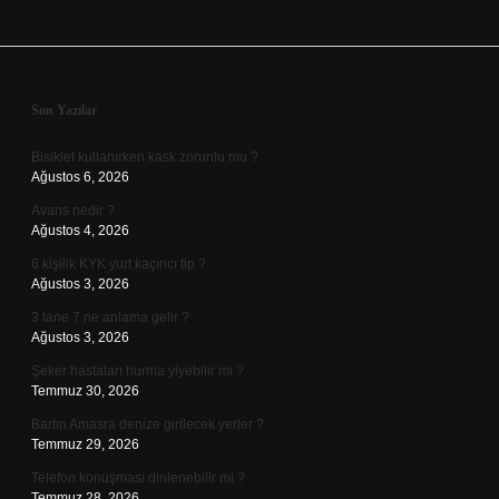
Sidebar
Son Yazılar
Bisiklet kullanırken kask zorunlu mu ?
Ağustos 6, 2026
Avans nedir ?
Ağustos 4, 2026
6 kişilik KYK yurt kaçıncı tip ?
Ağustos 3, 2026
3 tane 7 ne anlama gelir ?
Ağustos 3, 2026
Şeker hastaları hurma yiyebilir mi ?
Temmuz 30, 2026
Bartın Amasra denize girilecek yerler ?
Temmuz 29, 2026
Telefon konuşması dinlenebilir mi ?
Temmuz 28, 2026