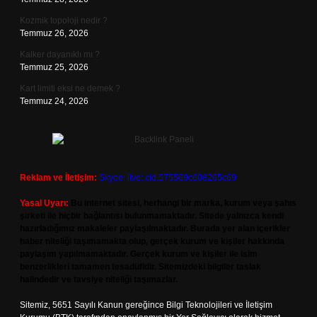
Kozmik topoloji nedir ?
Temmuz 26, 2026
Kalker dayanıklı mı ?
Temmuz 25, 2026
Kart limiti eksi ne demek ?
Temmuz 24, 2026
Reklam ve İletişim:
Skype: live:.cid.575569c608265c69
Yasal Uyarı:
Bu internet sitesi, herhangi bir marka, kurum veya şahıs
şirketi ile hiçbir bağlantısı bulunmamaktadır. Sitede yalnızca kendi
hazırladığımız makaleler paylaşılmaktadır. Burada yer alan içerikler
haber niteliği taşımamakta olup, gerçek kurum ve kişiler hakkında
paylaşım yapılmamaktadır. Gerçek kurum ve kişiler ile isim
benzerlikleri tamamen tesadüfidir. Sitemizdeki bilgiler taslak
halindedir ve tavsiye niteliği taşımazlar.
Sitemiz, 5651 Sayılı Kanun gereğince Bilgi Teknolojileri ve İletişim