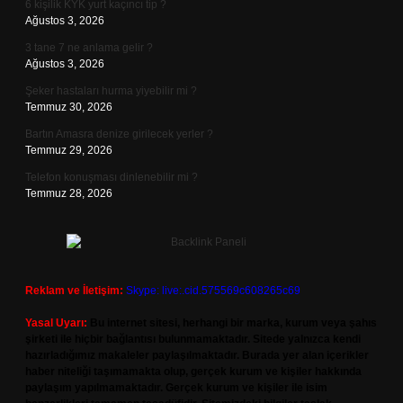
6 kişilik KYK yurt kaçıncı tip ?
Ağustos 3, 2026
3 tane 7 ne anlama gelir ?
Ağustos 3, 2026
Şeker hastaları hurma yiyebilir mi ?
Temmuz 30, 2026
Bartın Amasra denize girilecek yerler ?
Temmuz 29, 2026
Telefon konuşması dinlenebilir mi ?
Temmuz 28, 2026
Reklam ve İletişim:
Skype: live:.cid.575569c608265c69
Yasal Uyarı:
Bu internet sitesi, herhangi bir marka, kurum veya şahıs
şirketi ile hiçbir bağlantısı bulunmamaktadır. Sitede yalnızca kendi
hazırladığımız makaleler paylaşılmaktadır. Burada yer alan içerikler
haber niteliği taşımamakta olup, gerçek kurum ve kişiler hakkında
paylaşım yapılmamaktadır. Gerçek kurum ve kişiler ile isim