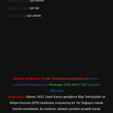
Gai̇N Kaç Cihaz
için
admin
Gai̇N Kaç Cihaz
için
Işıl
Aslı Nedir Tdk
için
admin
iriş
Reklam ve İletişim:
E-mail:
backlinkpaneli@gmail.com
Teams:
forumhizmeti@gmail.com
Whatsapp: 0262 606 0 726
Telegram:
@karabul
Yasal Uyarı:
Sitemiz, 5651 Sayılı Kanun gereğince Bilgi Teknolojileri ve
İletişim Kurumu (BTK) tarafından onaylanmış bir Yer Sağlayıcı olarak
hizmet vermektedir. Bu nedenle, sitedeki içerikleri proaktif olarak