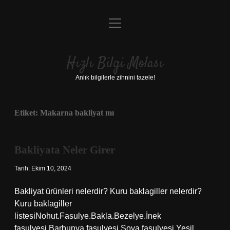
menüyü
Anasayfa
aç
Gizlilik Politikası
Hızlı Bilgi Molası
Yasal Uyarı
Anlık bilgilerle zihnini tazele!
Hakkımızda
Etiket:
Makarna bakliyat mı
Bakliyata Neler Girer
Tarih: Ekim 10, 2024
Bakliyat ürünleri nelerdir? Kuru baklagiller nelerdir?
Kuru baklagiller
listesiNohut.Fasulye.Bakla.Bezelye.İnek
fasulyesi.Barbunya fasulyesi.Soya fasulyesi.Yeşil