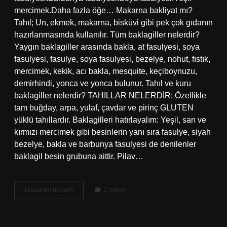
mercimek.Daha fazla öğe… Makarna bakliyat mı?
Tahıl; Un, ekmek, makarna, bisküvi gibi pek çok gıdanın
hazırlanmasında kullanılır. Tüm baklagiller nelerdir?
Yaygın baklagiller arasında bakla, at fasulyesi, soya
fasulyesi, fasulye, soya fasulyesi, bezelye, nohut, fıstık,
mercimek, kekik, acı bakla, mesquite, keçiboynuzu,
demirhindi, yonca ve yonca bulunur. Tahıl ve kuru
baklagiller nelerdir? TAHILLAR NELERDİR: Özellikle
tam buğday, arpa, yulaf, çavdar ve pirinç GLUTEN
yüklü tahıllardır. Baklagilleri hatırlayalım: Yeşil, sarı ve
kırmızı mercimek gibi besinlerin yanı sıra fasulye, siyah
bezelye, bakla ve barbunya fasulyesi de denilenler
baklagil besin grubuna aittir. Pilav…
Bakliyata
Devamını okuyun
2 Yorum
Neler
Girer