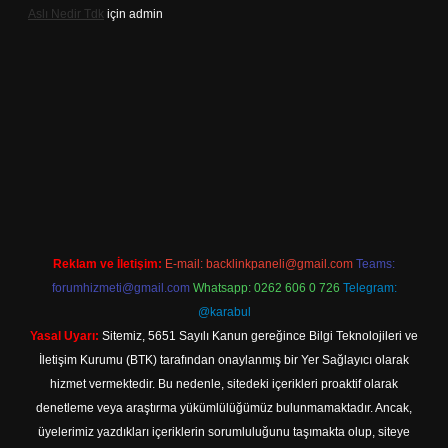
Aslı Nedir Tdk
için
admin
riş
Reklam ve İletişim:
E-mail:
backlinkpaneli@gmail.com
Teams:
forumhizmeti@gmail.com
Whatsapp: 0262 606 0 726
Telegram:
@karabul
Yasal Uyarı:
Sitemiz, 5651 Sayılı Kanun gereğince Bilgi Teknolojileri ve
İletişim Kurumu (BTK) tarafından onaylanmış bir Yer Sağlayıcı olarak
hizmet vermektedir. Bu nedenle, sitedeki içerikleri proaktif olarak
denetleme veya araştırma yükümlülüğümüz bulunmamaktadır. Ancak,
üyelerimiz yazdıkları içeriklerin sorumluluğunu taşımakta olup, siteye