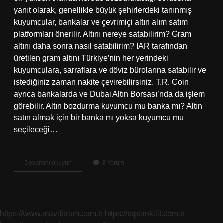
yanıt olarak, genellikle büyük şehirlerdeki tanınmış
kuyumcular, bankalar ve çevrimiçi altın alım satım
platformları önerilir. Altını nereye satabilirim? Gram
altını daha sonra nasıl satabilirim? IAR tarafından
üretilen gram altını Türkiye’nin her yerindeki
kuyumculara, sarraflara ve döviz bürolarına satabilir ve
istediğiniz zaman nakite çevirebilirsiniz. T.R. Coin
ayrıca bankalarda ve Dubai Altın Borsası’nda da işlem
görebilir. Altın bozdurma kuyumcu mu banka mı? Altın
satın almak için bir banka mı yoksa kuyumcu mu
seçileceği…
Altın
Devamını okuyun
8 Yorum
Takı
Nerede
Bozdurulur
https://www.maviforum.com.tr
https://toptankilit.com.tr