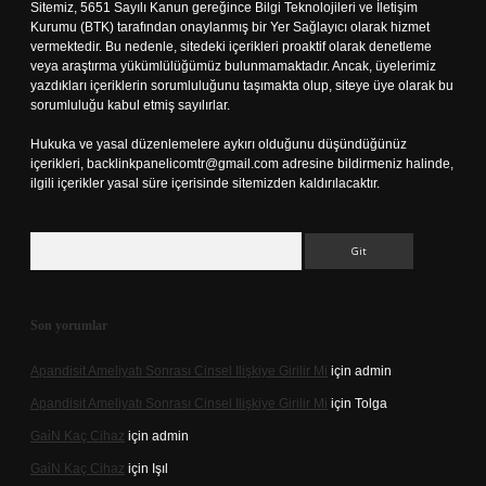
Sitemiz, 5651 Sayılı Kanun gereğince Bilgi Teknolojileri ve İletişim
Kurumu (BTK) tarafından onaylanmış bir Yer Sağlayıcı olarak hizmet
vermektedir. Bu nedenle, sitedeki içerikleri proaktif olarak denetleme
veya araştırma yükümlülüğümüz bulunmamaktadır. Ancak, üyelerimiz
yazdıkları içeriklerin sorumluluğunu taşımakta olup, siteye üye olarak bu
sorumluluğu kabul etmiş sayılırlar.
Hukuka ve yasal düzenlemelere aykırı olduğunu düşündüğünüz
içerikleri,
backlinkpanelicomtr@gmail.com
adresine bildirmeniz halinde,
ilgili içerikler yasal süre içerisinde sitemizden kaldırılacaktır.
Arama
Son yorumlar
Apandisit Ameliyatı Sonrası Cinsel Ilişkiye Girilir Mi
için
admin
Apandisit Ameliyatı Sonrası Cinsel Ilişkiye Girilir Mi
için
Tolga
Gai̇N Kaç Cihaz
için
admin
Gai̇N Kaç Cihaz
için
Işıl