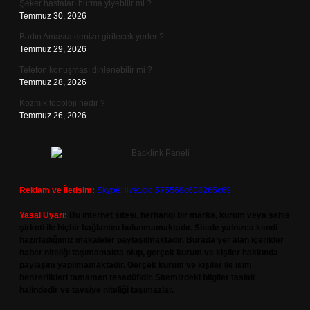
Şeker hastaları hurma yiyebilir mi ?
Temmuz 30, 2026
Bartın Amasra denize girilecek yerler ?
Temmuz 29, 2026
Telefon konuşması dinlenebilir mi ?
Temmuz 28, 2026
Kozmik topoloji nedir ?
Temmuz 26, 2026
Reklam ve İletişim:
Skype: live:.cid.575569c608265c69
Yasal Uyarı:
Bu internet sitesi, herhangi bir marka, kurum veya şahıs
şirketi ile hiçbir bağlantısı bulunmamaktadır. Sitede yalnızca kendi
hazırladığımız makaleler paylaşılmaktadır. Burada yer alan içerikler
haber niteliği taşımamakta olup, gerçek kurum ve kişiler hakkında
paylaşım yapılmamaktadır. Gerçek kurum ve kişiler ile isim
benzerlikleri tamamen tesadüfidir. Sitemizdeki bilgiler taslak
halindedir ve tavsiye niteliği taşımazlar.