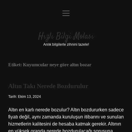
menüyü
Anasayfa
aç
Gizlilik Politikası
Hızlı Bilgi Molası
Yasal Uyarı
Anlık bilgilerle zihnini tazele!
Hakkımızda
Etiket:
Kuyumcular neye göre altın bozar
Altın Takı Nerede Bozdurulur
Tarih: Ekim 13, 2024
Altın en karlı nerede bozulur? Altın bozdururken sadece
fiyatı değil, aynı zamanda kuruluşun itibarını ve sunulan
hizmetlerin kalitesini de hesaba katmak gerekir. Altının
en yüksek oranda nerede bozdurulacağı sorusuna