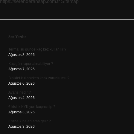
https://serenderahsap.com.tr
Sitemap
Sidebar
Son Yazılar
Termal su günde kaç kez kullanılır ?
Ağustos 8, 2026
Kaç gün rapor alınabiliyor ?
Ağustos 7, 2026
Bisiklet kullanırken kask zorunlu mu ?
Ağustos 6, 2026
Avans nedir ?
Ağustos 4, 2026
6 kişilik KYK yurt kaçıncı tip ?
Ağustos 3, 2026
3 tane 7 ne anlama gelir ?
Ağustos 3, 2026