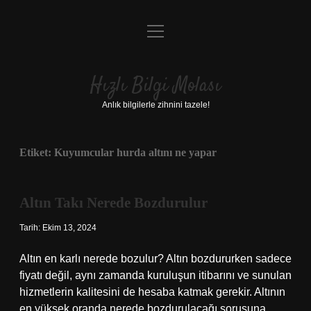
menüyü
Anasayfa
aç
Gizlilik Politikası
Hızlı Bilgi Molası
Yasal Uyarı
Anlık bilgilerle zihnini tazele!
Hakkımızda
Etiket:
Kuyumcular hurda altını ne yapar
Altın Takı Nerede Bozdurulur
Tarih: Ekim 13, 2024
Altın en karlı nerede bozulur? Altın bozdururken sadece
fiyatı değil, aynı zamanda kuruluşun itibarını ve sunulan
hizmetlerin kalitesini de hesaba katmak gerekir. Altının
en yüksek oranda nerede bozdurulacağı sorusuna