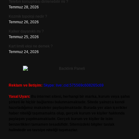
Telefon konuşması dinlenebilir mi ?
Temmuz 28, 2026
Kozmik topoloji nedir ?
Temmuz 26, 2026
Kalker dayanıklı mı ?
Temmuz 25, 2026
Kart limiti eksi ne demek ?
Temmuz 24, 2026
Reklam ve İletişim:
Skype: live:.cid.575569c608265c69
Yasal Uyarı:
Bu internet sitesi, herhangi bir marka, kurum veya şahıs
şirketi ile hiçbir bağlantısı bulunmamaktadır. Sitede yalnızca kendi
hazırladığımız makaleler paylaşılmaktadır. Burada yer alan içerikler
haber niteliği taşımamakta olup, gerçek kurum ve kişiler hakkında
paylaşım yapılmamaktadır. Gerçek kurum ve kişiler ile isim
benzerlikleri tamamen tesadüfidir. Sitemizdeki bilgiler taslak
halindedir ve tavsiye niteliği taşımazlar.