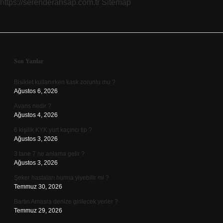
https://serenderahsap.com.tr
Sitemap
Sidebar
Son Yazılar
Bisiklet kullanırken kask zorunlu mu ?
Ağustos 6, 2026
Avans nedir ?
Ağustos 4, 2026
6 kişilik KYK yurt kaçıncı tip ?
Ağustos 3, 2026
3 tane 7 ne anlama gelir ?
Ağustos 3, 2026
Şeker hastaları hurma yiyebilir mi ?
Temmuz 30, 2026
Bartın Amasra denize girilecek yerler ?
Temmuz 29, 2026