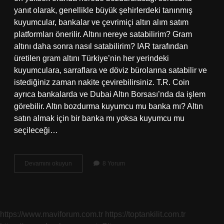
yanıt olarak, genellikle büyük şehirlerdeki tanınmış
kuyumcular, bankalar ve çevrimiçi altın alım satım
platformları önerilir. Altını nereye satabilirim? Gram
altını daha sonra nasıl satabilirim? IAR tarafından
üretilen gram altını Türkiye’nin her yerindeki
kuyumculara, sarraflara ve döviz bürolarına satabilir ve
istediğiniz zaman nakite çevirebilirsiniz. T.R. Coin
ayrıca bankalarda ve Dubai Altın Borsası’nda da işlem
görebilir. Altın bozdurma kuyumcu mu banka mı? Altın
satın almak için bir banka mı yoksa kuyumcu mu
seçileceği…
Altın
Devamını okuyun
8 Yorum
Takı
Nerede
Bozdurulur
https://www.maviforum.com.tr
https://toptankilit.com.tr