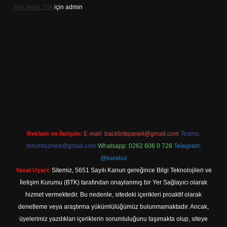
Aslı Nedir Tdk
için
admin
iriş
Reklam ve İletişim:
E-mail:
backlinkpaneli@gmail.com
Teams:
forumhizmeti@gmail.com
Whatsapp: 0262 606 0 726
Telegram:
@karabul
Yasal Uyarı:
Sitemiz, 5651 Sayılı Kanun gereğince Bilgi Teknolojileri ve
İletişim Kurumu (BTK) tarafından onaylanmış bir Yer Sağlayıcı olarak
hizmet vermektedir. Bu nedenle, sitedeki içerikleri proaktif olarak
denetleme veya araştırma yükümlülüğümüz bulunmamaktadır. Ancak,
üyelerimiz yazdıkları içeriklerin sorumluluğunu taşımakta olup, siteye