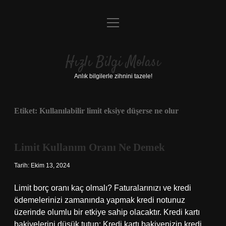
menüyü
Anasayfa
aç
Gizlilik Politikası
Hızlı Bilgi Molası
Yasal Uyarı
Anlık bilgilerle zihnini tazele!
Hakkımızda
Etiket:
Kullanılabilir limit eksiye düşerse ne olur
Limit Kullanım Oranı Ne Demek
Tarih: Ekim 13, 2024
Limit borç oranı kaç olmalı? Faturalarınızı ve kredi
ödemelerinizi zamanında yapmak kredi notunuz
üzerinde olumlu bir etkiye sahip olacaktır. Kredi kartı
bakiyelerini düşük tutun: Kredi kartı bakiyenizin kredi