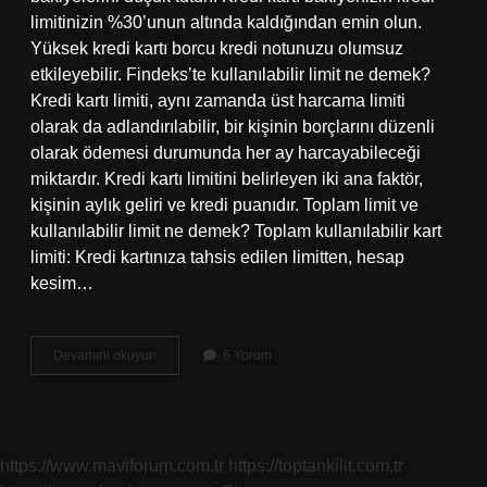
limitinizin %30’unun altında kaldığından emin olun.
Yüksek kredi kartı borcu kredi notunuzu olumsuz
etkileyebilir. Findeks’te kullanılabilir limit ne demek?
Kredi kartı limiti, aynı zamanda üst harcama limiti
olarak da adlandırılabilir, bir kişinin borçlarını düzenli
olarak ödemesi durumunda her ay harcayabileceği
miktardır. Kredi kartı limitini belirleyen iki ana faktör,
kişinin aylık geliri ve kredi puanıdır. Toplam limit ve
kullanılabilir limit ne demek? Toplam kullanılabilir kart
limiti: Kredi kartınıza tahsis edilen limitten, hesap
kesim…
Limit
Devamını okuyun
6 Yorum
Kullanım
Oranı
Ne
Demek
https://www.maviforum.com.tr
https://toptankilit.com.tr