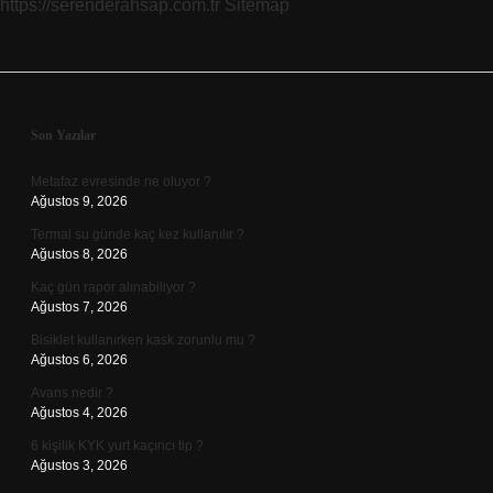
https://serenderahsap.com.tr
Sitemap
Sidebar
Son Yazılar
Metafaz evresinde ne oluyor ?
Ağustos 9, 2026
Termal su günde kaç kez kullanılır ?
Ağustos 8, 2026
Kaç gün rapor alınabiliyor ?
Ağustos 7, 2026
Bisiklet kullanırken kask zorunlu mu ?
Ağustos 6, 2026
Avans nedir ?
Ağustos 4, 2026
6 kişilik KYK yurt kaçıncı tip ?
Ağustos 3, 2026