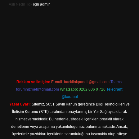
Aslı Nedir Tdk
için
admin
sino güncel giriş
Reklam ve İletişim:
E-mail:
backlinkpaneli@gmail.com
Teams:
forumhizmeti@gmail.com
Whatsapp: 0262 606 0 726
Telegram:
@karabul
Yasal Uyarı:
Sitemiz, 5651 Sayılı Kanun gereğince Bilgi Teknolojileri ve
İletişim Kurumu (BTK) tarafından onaylanmış bir Yer Sağlayıcı olarak
hizmet vermektedir. Bu nedenle, sitedeki içerikleri proaktif olarak
denetleme veya araştırma yükümlülüğümüz bulunmamaktadır. Ancak,
üyelerimiz yazdıkları içeriklerin sorumluluğunu taşımakta olup, siteye