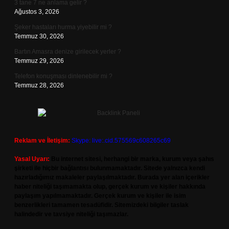
3 tane 7 ne anlama gelir ?
Ağustos 3, 2026
Şeker hastaları hurma yiyebilir mi ?
Temmuz 30, 2026
Bartın Amasra denize girilecek yerler ?
Temmuz 29, 2026
Telefon konuşması dinlenebilir mi ?
Temmuz 28, 2026
Reklam ve İletişim:
Skype: live:.cid.575569c608265c69
Yasal Uyarı:
Bu internet sitesi, herhangi bir marka, kurum veya şahıs
şirketi ile hiçbir bağlantısı bulunmamaktadır. Sitede yalnızca kendi
hazırladığımız makaleler paylaşılmaktadır. Burada yer alan içerikler
haber niteliği taşımamakta olup, gerçek kurum ve kişiler hakkında
paylaşım yapılmamaktadır. Gerçek kurum ve kişiler ile isim
benzerlikleri tamamen tesadüfidir. Sitemizdeki bilgiler taslak
halindedir ve tavsiye niteliği taşımazlar.