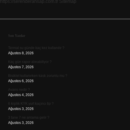
https://serenderahsap.com.tr
Sitemap
Sidebar
Son Yazılar
Termal su günde kaç kez kullanılır ?
Ağustos 8, 2026
Kaç gün rapor alınabiliyor ?
Ağustos 7, 2026
Bisiklet kullanırken kask zorunlu mu ?
Ağustos 6, 2026
Avans nedir ?
Ağustos 4, 2026
6 kişilik KYK yurt kaçıncı tip ?
Ağustos 3, 2026
3 tane 7 ne anlama gelir ?
Ağustos 3, 2026