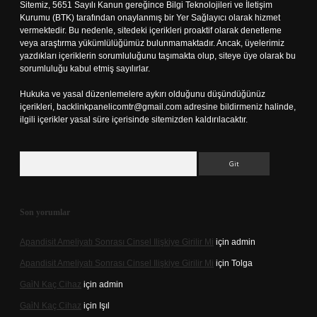
Sitemiz, 5651 Sayılı Kanun gereğince Bilgi Teknolojileri ve İletişim
Kurumu (BTK) tarafından onaylanmış bir Yer Sağlayıcı olarak hizmet
vermektedir. Bu nedenle, sitedeki içerikleri proaktif olarak denetleme
veya araştırma yükümlülüğümüz bulunmamaktadır. Ancak, üyelerimiz
yazdıkları içeriklerin sorumluluğunu taşımakta olup, siteye üye olarak bu
sorumluluğu kabul etmiş sayılırlar.
Hukuka ve yasal düzenlemelere aykırı olduğunu düşündüğünüz
içerikleri,
backlinkpanelicomtr@gmail.com
adresine bildirmeniz halinde,
ilgili içerikler yasal süre içerisinde sitemizden kaldırılacaktır.
Arama
Son yorumlar
Apandisit Ameliyatı Sonrası Cinsel Ilişkiye Girilir Mi
için
admin
Apandisit Ameliyatı Sonrası Cinsel Ilişkiye Girilir Mi
için
Tolga
Gai̇N Kaç Cihaz
için
admin
Gai̇N Kaç Cihaz
için
Işıl