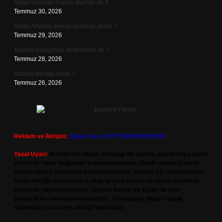
Şeker hastaları hurma yiyebilir mi ?
Temmuz 30, 2026
Bartın Amasra denize girilecek yerler ?
Temmuz 29, 2026
Telefon konuşması dinlenebilir mi ?
Temmuz 28, 2026
Kozmik topoloji nedir ?
Temmuz 26, 2026
Reklam ve İletişim:
Skype: live:.cid.575569c608265c69
Yasal Uyarı:
Bu internet sitesi, herhangi bir marka, kurum veya şahıs
şirketi ile hiçbir bağlantısı bulunmamaktadır. Sitede yalnızca kendi
hazırladığımız makaleler paylaşılmaktadır. Burada yer alan içerikler
haber niteliği taşımamakta olup, gerçek kurum ve kişiler hakkında
paylaşım yapılmamaktadır. Gerçek kurum ve kişiler ile isim
benzerlikleri tamamen tesadüfidir. Sitemizdeki bilgiler taslak
halindedir ve tavsiye niteliği taşımazlar.