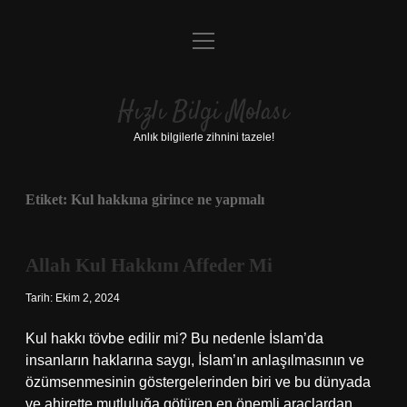
menüyü
Anasayfa
aç
Gizlilik Politikası
Hızlı Bilgi Molası
Yasal Uyarı
Anlık bilgilerle zihnini tazele!
Hakkımızda
Etiket:
Kul hakkına girince ne yapmalı
Allah Kul Hakkını Affeder Mi
Tarih: Ekim 2, 2024
Kul hakkı tövbe edilir mi? Bu nedenle İslam’da
insanların haklarına saygı, İslam’ın anlaşılmasının ve
özümsenmesinin göstergelerinden biri ve bu dünyada
ve ahirette mutluluğa götüren en önemli araçlardan