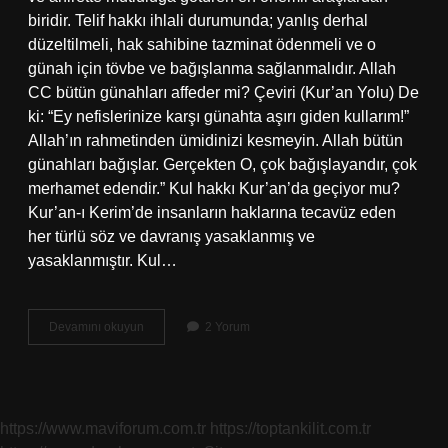
biridir. Telif hakkı ihlali durumunda; yanlış derhal
düzeltilmeli, hak sahibine tazminat ödenmeli ve o
günah için tövbe ve bağışlanma sağlanmalıdır. Allah
CC bütün günahları affeder mi? Çeviri (Kur’an Yolu) De
ki: “Ey nefislerinize karşı günahta aşırı giden kullarım!”
Allah’ın rahmetinden ümidinizi kesmeyin. Allah bütün
günahları bağışlar. Gerçekten O, çok bağışlayandır, çok
merhamet edendir.” Kul hakkı Kur’an’da geçiyor mu?
Kur’an-ı Kerim’de insanların haklarına tecavüz eden
her türlü söz ve davranış yasaklanmış ve
yasaklanmıştır. Kul…
Allah
Devamını okuyun
2 Yorum
Kul
Hakkını
Affeder
Mi
https://www.maviforum.com.tr
https://toptankilit.com.tr