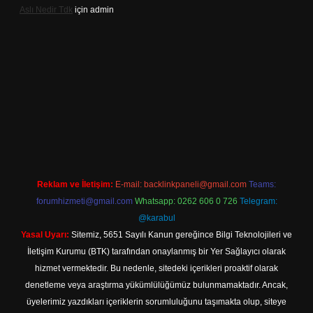
Aslı Nedir Tdk
için
admin
iriş
Reklam ve İletişim:
E-mail:
backlinkpaneli@gmail.com
Teams:
forumhizmeti@gmail.com
Whatsapp: 0262 606 0 726
Telegram:
@karabul
Yasal Uyarı:
Sitemiz, 5651 Sayılı Kanun gereğince Bilgi Teknolojileri ve
İletişim Kurumu (BTK) tarafından onaylanmış bir Yer Sağlayıcı olarak
hizmet vermektedir. Bu nedenle, sitedeki içerikleri proaktif olarak
denetleme veya araştırma yükümlülüğümüz bulunmamaktadır. Ancak,
üyelerimiz yazdıkları içeriklerin sorumluluğunu taşımakta olup, siteye