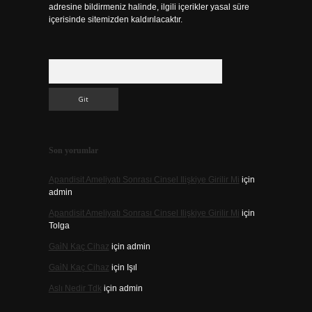
adresine bildirmeniz halinde, ilgili içerikler yasal süre
içerisinde sitemizden kaldırılacaktır.
Arama
Son yorumlar
Apandisit Ameliyatı Sonrası Cinsel Ilişkiye Girilir Mi
için
admin
Apandisit Ameliyatı Sonrası Cinsel Ilişkiye Girilir Mi
için
Tolga
Gai̇N Kaç Cihaz
için
admin
Gai̇N Kaç Cihaz
için
Işıl
Aslı Nedir Tdk
için
admin