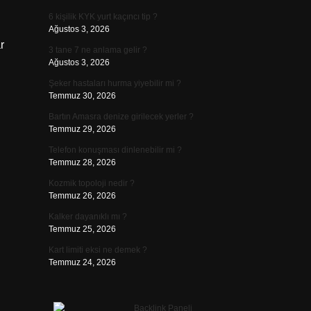
6 kişilik KYK yurt kaçıncı tip ?
Ağustos 3, 2026
r
3 tane 7 ne anlama gelir ?
Ağustos 3, 2026
Şeker hastaları hurma yiyebilir mi ?
Temmuz 30, 2026
Bartın Amasra denize girilecek yerler ?
Temmuz 29, 2026
Telefon konuşması dinlenebilir mi ?
Temmuz 28, 2026
Kozmik topoloji nedir ?
Temmuz 26, 2026
Kalker dayanıklı mı ?
Temmuz 25, 2026
Kart limiti eksi ne demek ?
Temmuz 24, 2026