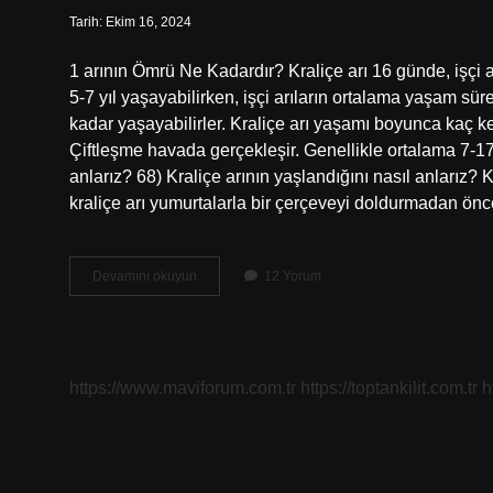
Tarih: Ekim 16, 2024
1 arının Ömrü Ne Kadardır? Kraliçe arı 16 günde, işçi a
5-7 yıl yaşayabilirken, işçi arıların ortalama yaşam süre
kadar yaşayabilirler. Kraliçe arı yaşamı boyunca kaç kez
Çiftleşme havada gerçekleşir. Genellikle ortalama 7-17 
anlarız? 68) Kraliçe arının yaşlandığını nasıl anlarız
kraliçe arı yumurtalarla bir çerçeveyi doldurmadan ön
Kraliçe
Devamını okuyun
12 Yorum
Arının
Ömrü
Ne
Kadardır
https://www.maviforum.com.tr
https://toptankilit.com.tr
h