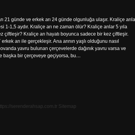
rı 21 günde ve erkek arı 24 günde olgunluğa ulaşır. Kraliçe arıla
si 1-1,5 aydır. Kraliçe arı ne zaman ölür? Kraliçe arılar 5 yıla
 çiftleşir? Kraliçe arı hayatı boyunca sadece bir kez çiftleşir.
erkek arı ile gerçekleşir. Ana arının yaşlı olduğunu nasıl
? Kovanda yavru bulunan çerçevelerde dağınık yavru varsa ve
ce başka bir çerçeveye geçiyorsa, bu…
ttps://serenderahsap.com.tr
Sitemap