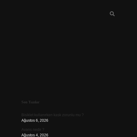
Sidebar
Son Yazılar
vdcasino güncel giriş
Bisiklet kullanırken kask zorunlu mu ?
Ağustos 6, 2026
Avans nedir ?
Ağustos 4, 2026