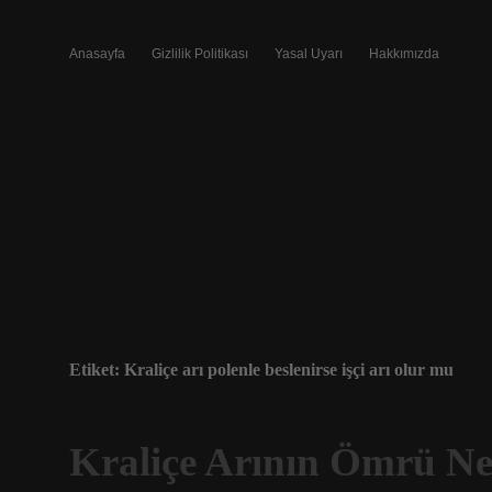
Anasayfa
Gizlilik Politikası
Yasal Uyarı
Hakkımızda
Etiket:
Kraliçe arı polenle beslenirse işçi arı olur mu
Kraliçe Arının Ömrü N