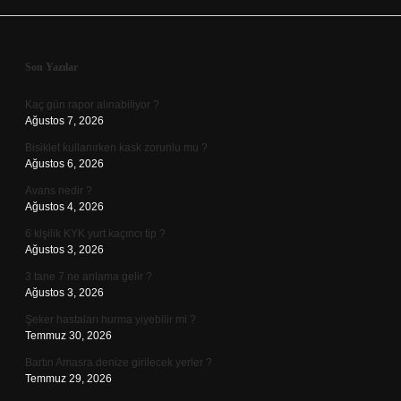
Sidebar
Son Yazılar
Kaç gün rapor alınabiliyor ?
Ağustos 7, 2026
Bisiklet kullanırken kask zorunlu mu ?
Ağustos 6, 2026
Avans nedir ?
Ağustos 4, 2026
6 kişilik KYK yurt kaçıncı tip ?
Ağustos 3, 2026
3 tane 7 ne anlama gelir ?
Ağustos 3, 2026
Şeker hastaları hurma yiyebilir mi ?
Temmuz 30, 2026
Bartın Amasra denize girilecek yerler ?
Temmuz 29, 2026