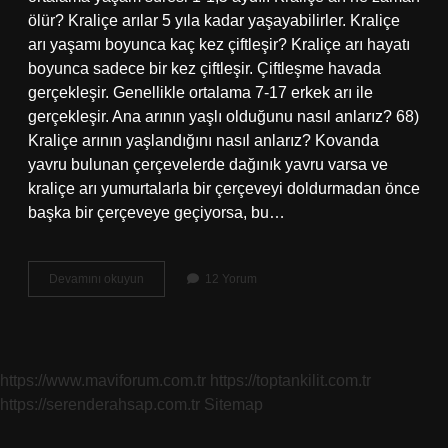
ölür? Kraliçe arılar 5 yıla kadar yaşayabilirler. Kraliçe
arı yaşamı boyunca kaç kez çiftleşir? Kraliçe arı hayatı
boyunca sadece bir kez çiftleşir. Çiftleşme havada
gerçekleşir. Genellikle ortalama 7-17 erkek arı ile
gerçekleşir. Ana arının yaşlı olduğunu nasıl anlarız? 68)
Kraliçe arının yaşlandığını nasıl anlarız? Kovanda
yavru bulunan çerçevelerde dağınık yavru varsa ve
kraliçe arı yumurtalarla bir çerçeveyi doldurmadan önce
başka bir çerçeveye geçiyorsa, bu…
Kraliçe
Devamını okuyun
12 Yorum
Arının
Ömrü
Ne
Kadardır
https://www.maviforum.com.tr
https://toptankilit.com.tr
https://serenderahsap.com.tr
Sitemap