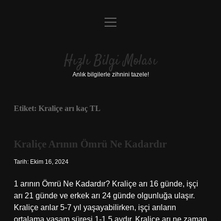
menüyü
Anasayfa
aç
Gizlilik Politikası
Hızlı Bilgi Molası
Yasal Uyarı
Anlık bilgilerle zihnini tazele!
Hakkımızda
Etiket:
Kraliçe arı kaç TL
Kraliçe Arının Ömrü Ne Kadardır
Tarih: Ekim 16, 2024
1 arının Ömrü Ne Kadardır? Kraliçe arı 16 günde, işçi
arı 21 günde ve erkek arı 24 günde olgunluğa ulaşır.
Kraliçe arılar 5-7 yıl yaşayabilirken, işçi arıların
ortalama yaşam süresi 1-1,5 aydır. Kraliçe arı ne zaman