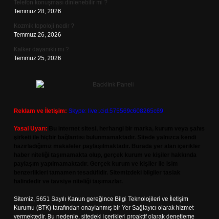
Telefon konuşması dinlenebilir mi ?
Temmuz 28, 2026
Kozmik topoloji nedir ?
Temmuz 26, 2026
Kalker dayanıklı mı ?
Temmuz 25, 2026
Reklam ve İletişim:
Skype: live:.cid.575569c608265c69
Yasal Uyarı:
Bu internet sitesi, herhangi bir marka, kurum veya şahıs
şirketi ile hiçbir bağlantısı bulunmamaktadır. Sitede yalnızca kendi
hazırladığımız makaleler paylaşılmaktadır. Burada yer alan içerikler
haber niteliği taşımamakta olup, gerçek kurum ve kişiler hakkında
paylaşım yapılmamaktadır. Gerçek kurum ve kişiler ile isim
benzerlikleri tamamen tesadüfidir. Sitemizdeki bilgiler taslak
halindedir ve tavsiye niteliği taşımazlar.
Sitemiz, 5651 Sayılı Kanun gereğince Bilgi Teknolojileri ve İletişim
Kurumu (BTK) tarafından onaylanmış bir Yer Sağlayıcı olarak hizmet
vermektedir. Bu nedenle, sitedeki içerikleri proaktif olarak denetleme