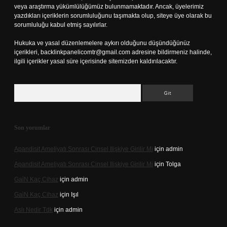
veya araştırma yükümlülüğümüz bulunmamaktadır. Ancak, üyelerimiz
yazdıkları içeriklerin sorumluluğunu taşımakta olup, siteye üye olarak bu
sorumluluğu kabul etmiş sayılırlar.
Hukuka ve yasal düzenlemelere aykırı olduğunu düşündüğünüz
içerikleri,
backlinkpanelicomtr@gmail.com
adresine bildirmeniz halinde,
ilgili içerikler yasal süre içerisinde sitemizden kaldırılacaktır.
Arama
Son yorumlar
Apandisit Ameliyatı Sonrası Cinsel Ilişkiye Girilir Mi
için
admin
Apandisit Ameliyatı Sonrası Cinsel Ilişkiye Girilir Mi
için
Tolga
Gai̇N Kaç Cihaz
için
admin
Gai̇N Kaç Cihaz
için
Işıl
Aslı Nedir Tdk
için
admin