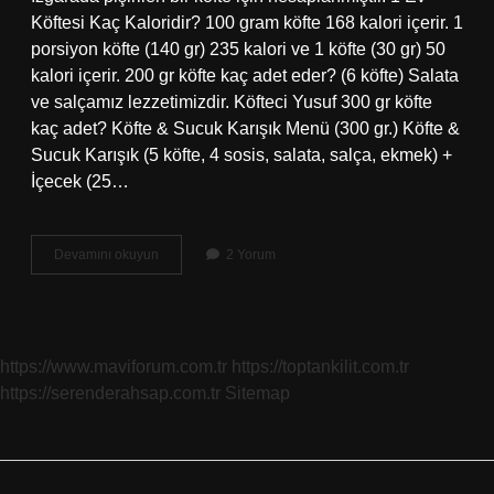
Köftesi Kaç Kaloridir? 100 gram köfte 168 kalori içerir. 1
porsiyon köfte (140 gr) 235 kalori ve 1 köfte (30 gr) 50
kalori içerir. 200 gr köfte kaç adet eder? (6 köfte) Salata
ve salçamız lezzetimizdir. Köfteci Yusuf 300 gr köfte
kaç adet? Köfte & Sucuk Karışık Menü (300 gr.) Köfte &
Sucuk Karışık (5 köfte, 4 sosis, salata, salça, ekmek) +
İçecek (25…
Ortalama
Devamını okuyun
2 Yorum
1
Köfte
Kaç
Gramdır
https://www.maviforum.com.tr
https://toptankilit.com.tr
https://serenderahsap.com.tr
Sitemap