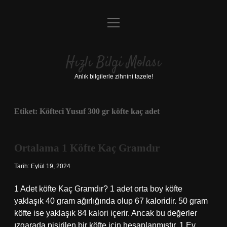
menüyü
Anasayfa
aç
Gizlilik Politikası
Hızlı Bilgi Molası
Yasal Uyarı
Anlık bilgilerle zihnini tazele!
Hakkımızda
Etiket:
Köfteci Yusuf 300 gr köfte kaç adet
Ortalama 1 Köfte Kaç Gramdır
Tarih: Eylül 19, 2024
1 Adet köfte Kaç Gramdır? 1 adet orta boy köfte
yaklaşık 40 gram ağırlığında olup 67 kaloridir. 50 gram
köfte ise yaklaşık 84 kalori içerir. Ancak bu değerler
ızgarada pişirilen bir köfte için hesaplanmıştır. 1 Ev