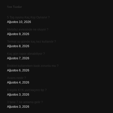
Sidebar
Son Yazılar
5 Taş oyunu Kaç Kişi Oynanır ?
Ağustos 10, 2026
Metafaz evresinde ne oluyor ?
Ağustos 9, 2026
Termal su günde kaç kez kullanılır ?
Ağustos 8, 2026
Kaç gün rapor alınabiliyor ?
Ağustos 7, 2026
Bisiklet kullanırken kask zorunlu mu ?
Ağustos 6, 2026
Avans nedir ?
Ağustos 4, 2026
6 kişilik KYK yurt kaçıncı tip ?
Ağustos 3, 2026
3 tane 7 ne anlama gelir ?
Ağustos 3, 2026