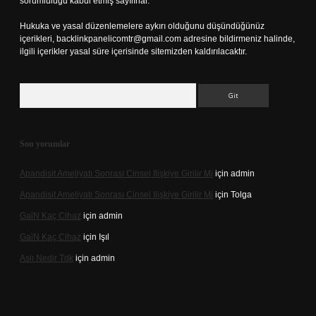
sorumluluğu kabul etmiş sayılırlar.
Hukuka ve yasal düzenlemelere aykırı olduğunu düşündüğünüz
içerikleri,
backlinkpanelicomtr@gmail.com
adresine bildirmeniz halinde,
ilgili içerikler yasal süre içerisinde sitemizden kaldırılacaktır.
Arama
Son yorumlar
Apandisit Ameliyatı Sonrası Cinsel Ilişkiye Girilir Mi
için
admin
Apandisit Ameliyatı Sonrası Cinsel Ilişkiye Girilir Mi
için
Tolga
Gai̇N Kaç Cihaz
için
admin
Gai̇N Kaç Cihaz
için
Işıl
Aslı Nedir Tdk
için
admin