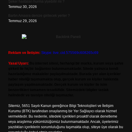
Şeker hastaları hurma yiyebilir mi ?
Temmuz 30, 2026
Bartın Amasra denize girilecek yerler ?
Temmuz 29, 2026
Reklam ve İletişim:
Skype: live:.cid.575569c608265c69
Yasal Uyarı:
Bu internet sitesi, herhangi bir marka, kurum veya şahıs
şirketi ile hiçbir bağlantısı bulunmamaktadır. Sitede yalnızca kendi
hazırladığımız makaleler paylaşılmaktadır. Burada yer alan içerikler
haber niteliği taşımamakta olup, gerçek kurum ve kişiler hakkında
paylaşım yapılmamaktadır. Gerçek kurum ve kişiler ile isim
benzerlikleri tamamen tesadüfidir. Sitemizdeki bilgiler taslak
halindedir ve tavsiye niteliği taşımazlar.
Sitemiz, 5651 Sayılı Kanun gereğince Bilgi Teknolojileri ve İletişim
Kurumu (BTK) tarafından onaylanmış bir Yer Sağlayıcı olarak hizmet
vermektedir. Bu nedenle, sitedeki içerikleri proaktif olarak denetleme
veya araştırma yükümlülüğümüz bulunmamaktadır. Ancak, üyelerimiz
yazdıkları içeriklerin sorumluluğunu taşımakta olup, siteye üye olarak bu