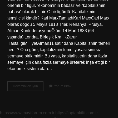
önemli bir figür, “ekonominin babası” ve “kapitalizmin
babası” olarak bilinir. O bir figürdü. Kapitalizmin
temsilcisi kimdir? Karl MarxTam adıKarl MarxCarl Marx
olarak doğdu 5 Mayıs 1818 Trier, Renanya, Prusya,
Alman KonfederasyonuÖlüm 14 Mart 1883 (64
yaşında) Londra, Birleşik KrallıkZarur
HastalığıMilliyetAlman11 satır daha Kapitalizmin temeli
nedir? Ona göre, kapitalizmin temel yasası sınırsız
sermaye birikimidir. Bu yasa, kapitalistlerin daha fazla
sermaye için daha fazla sermaye üreterek inşa ettiği bir
ekonomik sistem olan…
Kapitalizmin
Devamını okuyun
Yorum Bırak
Öncüleri
Kimlerdir
https://www.maviforum.com.tr
https://toptankilit.com.tr