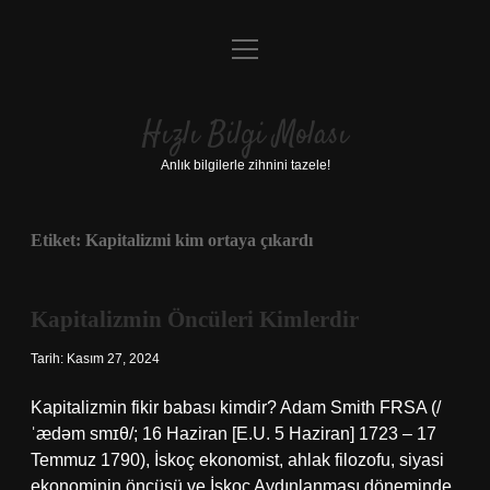
menüyü
Anasayfa
aç
Gizlilik Politikası
Hızlı Bilgi Molası
Yasal Uyarı
Anlık bilgilerle zihnini tazele!
Hakkımızda
Etiket:
Kapitalizmi kim ortaya çıkardı
Kapitalizmin Öncüleri Kimlerdir
Tarih: Kasım 27, 2024
Kapitalizmin fikir babası kimdir? Adam Smith FRSA (/
ˈædəm smɪθ/; 16 Haziran [E.U. 5 Haziran] 1723 – 17
Temmuz 1790), İskoç ekonomist, ahlak filozofu, siyasi
ekonominin öncüsü ve İskoç Aydınlanması döneminde