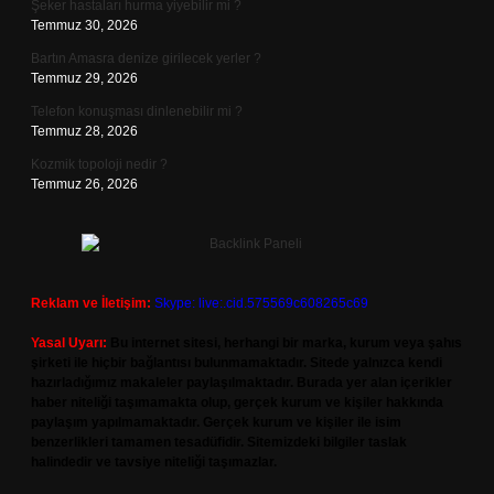
Şeker hastaları hurma yiyebilir mi ?
Temmuz 30, 2026
Bartın Amasra denize girilecek yerler ?
Temmuz 29, 2026
Telefon konuşması dinlenebilir mi ?
Temmuz 28, 2026
Kozmik topoloji nedir ?
Temmuz 26, 2026
Reklam ve İletişim:
Skype: live:.cid.575569c608265c69
Yasal Uyarı:
Bu internet sitesi, herhangi bir marka, kurum veya şahıs
şirketi ile hiçbir bağlantısı bulunmamaktadır. Sitede yalnızca kendi
hazırladığımız makaleler paylaşılmaktadır. Burada yer alan içerikler
haber niteliği taşımamakta olup, gerçek kurum ve kişiler hakkında
paylaşım yapılmamaktadır. Gerçek kurum ve kişiler ile isim
benzerlikleri tamamen tesadüfidir. Sitemizdeki bilgiler taslak
halindedir ve tavsiye niteliği taşımazlar.