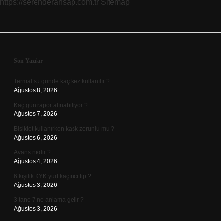
https://serenderahsap.com.tr
Sitemap
Sidebar
Son Yazılar
Termal su günde kaç kez kullanılır ?
Ağustos 8, 2026
Kaç gün rapor alınabiliyor ?
Ağustos 7, 2026
Bisiklet kullanırken kask zorunlu mu ?
Ağustos 6, 2026
Avans nedir ?
Ağustos 4, 2026
6 kişilik KYK yurt kaçıncı tip ?
Ağustos 3, 2026
3 tane 7 ne anlama gelir ?
Ağustos 3, 2026