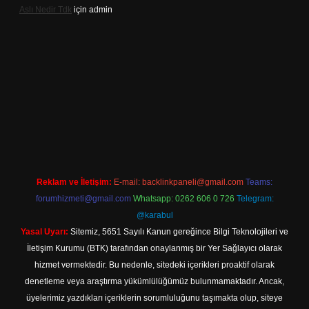
Aslı Nedir Tdk
için
admin
iriş
Reklam ve İletişim:
E-mail:
backlinkpaneli@gmail.com
Teams:
forumhizmeti@gmail.com
Whatsapp: 0262 606 0 726
Telegram:
@karabul
Yasal Uyarı:
Sitemiz, 5651 Sayılı Kanun gereğince Bilgi Teknolojileri ve
İletişim Kurumu (BTK) tarafından onaylanmış bir Yer Sağlayıcı olarak
hizmet vermektedir. Bu nedenle, sitedeki içerikleri proaktif olarak
denetleme veya araştırma yükümlülüğümüz bulunmamaktadır. Ancak,
üyelerimiz yazdıkları içeriklerin sorumluluğunu taşımakta olup, siteye