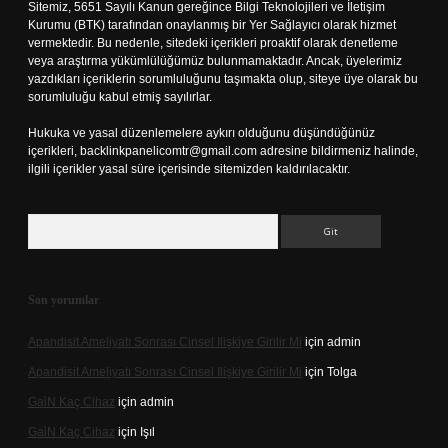
Sitemiz, 5651 Sayılı Kanun gereğince Bilgi Teknolojileri ve İletişim
Kurumu (BTK) tarafından onaylanmış bir Yer Sağlayıcı olarak hizmet
vermektedir. Bu nedenle, sitedeki içerikleri proaktif olarak denetleme
veya araştırma yükümlülüğümüz bulunmamaktadır. Ancak, üyelerimiz
yazdıkları içeriklerin sorumluluğunu taşımakta olup, siteye üye olarak bu
sorumluluğu kabul etmiş sayılırlar.
Hukuka ve yasal düzenlemelere aykırı olduğunu düşündüğünüz
içerikleri,
backlinkpanelicomtr@gmail.com
adresine bildirmeniz halinde,
ilgili içerikler yasal süre içerisinde sitemizden kaldırılacaktır.
Arama
Son yorumlar
Apandisit Ameliyatı Sonrası Cinsel Ilişkiye Girilir Mi
için
admin
Apandisit Ameliyatı Sonrası Cinsel Ilişkiye Girilir Mi
için
Tolga
Gai̇N Kaç Cihaz
için
admin
Gai̇N Kaç Cihaz
için
Işıl