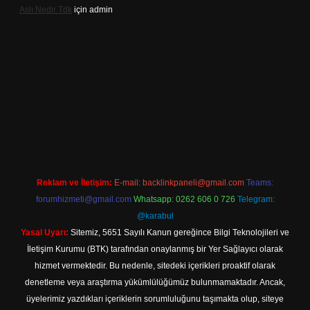
Aslı Nedir Tdk
için
admin
iriş
Reklam ve İletişim:
E-mail:
backlinkpaneli@gmail.com
Teams:
forumhizmeti@gmail.com
Whatsapp: 0262 606 0 726
Telegram:
@karabul
Yasal Uyarı:
Sitemiz, 5651 Sayılı Kanun gereğince Bilgi Teknolojileri ve
İletişim Kurumu (BTK) tarafından onaylanmış bir Yer Sağlayıcı olarak
hizmet vermektedir. Bu nedenle, sitedeki içerikleri proaktif olarak
denetleme veya araştırma yükümlülüğümüz bulunmamaktadır. Ancak,
üyelerimiz yazdıkları içeriklerin sorumluluğunu taşımakta olup, siteye