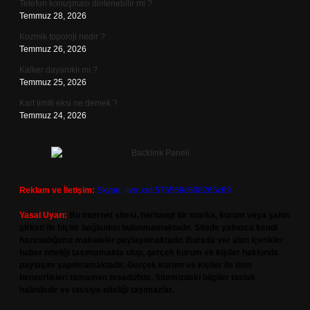
Telefon konuşması dinlenebilir mi ?
Temmuz 28, 2026
Kozmik topoloji nedir ?
Temmuz 26, 2026
Kalker dayanıklı mı ?
Temmuz 25, 2026
Kart limiti eksi ne demek ?
Temmuz 24, 2026
Reklam ve İletişim:
Skype: live:.cid.575569c608265c69
Yasal Uyarı:
Bu internet sitesi, herhangi bir marka, kurum veya şahıs
şirketi ile hiçbir bağlantısı bulunmamaktadır. Sitede yalnızca kendi
hazırladığımız makaleler paylaşılmaktadır. Burada yer alan içerikler
haber niteliği taşımamakta olup, gerçek kurum ve kişiler hakkında
paylaşım yapılmamaktadır. Gerçek kurum ve kişiler ile isim
benzerlikleri tamamen tesadüfidir. Sitemizdeki bilgiler taslak
halindedir ve tavsiye niteliği taşımazlar.