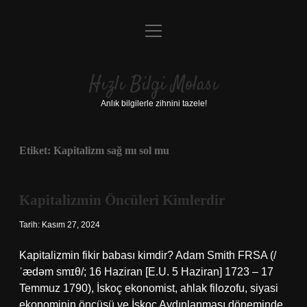
menüyü
Anasayfa
aç
Gizlilik Politikası
Hızlı Bilgi Molası
Yasal Uyarı
Anlık bilgilerle zihnini tazele!
Hakkımızda
Etiket:
Kapitalizm sağ mı sol mu
Kapitalizmin Öncüleri Kimlerdir
Tarih: Kasım 27, 2024
Kapitalizmin fikir babası kimdir? Adam Smith FRSA (/
ˈædəm smɪθ/; 16 Haziran [E.U. 5 Haziran] 1723 – 17
Temmuz 1790), İskoç ekonomist, ahlak filozofu, siyasi
ekonominin öncüsü ve İskoç Aydınlanması döneminde