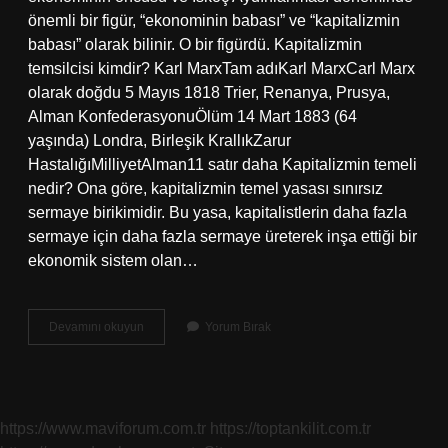
önemli bir figür, “ekonominin babası” ve “kapitalizmin
babası” olarak bilinir. O bir figürdü. Kapitalizmin
temsilcisi kimdir? Karl MarxTam adıKarl MarxCarl Marx
olarak doğdu 5 Mayıs 1818 Trier, Renanya, Prusya,
Alman KonfederasyonuÖlüm 14 Mart 1883 (64
yaşında) Londra, Birleşik KrallıkZarur
HastalığıMilliyetAlman11 satır daha Kapitalizmin temeli
nedir? Ona göre, kapitalizmin temel yasası sınırsız
sermaye birikimidir. Bu yasa, kapitalistlerin daha fazla
sermaye için daha fazla sermaye üreterek inşa ettiği bir
ekonomik sistem olan…
Kapitalizmin
Devamını okuyun
Yorum Bırak
Öncüleri
Kimlerdir
https://www.maviforum.com.tr
https://toptankilit.com.tr