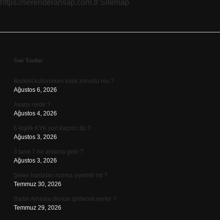
https://serenderahsap.com.tr
Sitemap
Sidebar
Son Yazılar
Bisiklet kullanırken kask zorunlu mu ?
Ağustos 6, 2026
Avans nedir ?
Ağustos 4, 2026
6 kişilik KYK yurt kaçıncı tip ?
Ağustos 3, 2026
3 tane 7 ne anlama gelir ?
Ağustos 3, 2026
Şeker hastaları hurma yiyebilir mi ?
Temmuz 30, 2026
Bartın Amasra denize girilecek yerler ?
Temmuz 29, 2026