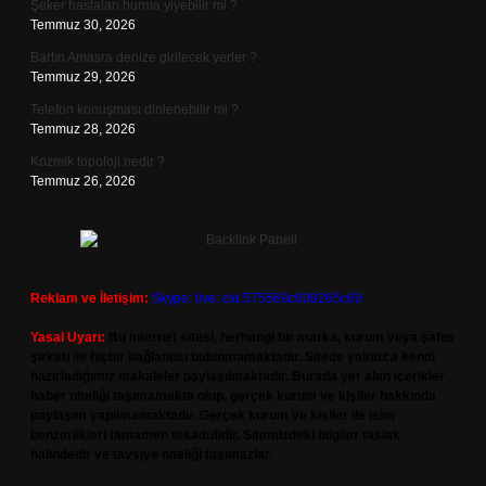
Şeker hastaları hurma yiyebilir mi ?
Temmuz 30, 2026
Bartın Amasra denize girilecek yerler ?
Temmuz 29, 2026
Telefon konuşması dinlenebilir mi ?
Temmuz 28, 2026
Kozmik topoloji nedir ?
Temmuz 26, 2026
Reklam ve İletişim:
Skype: live:.cid.575569c608265c69
Yasal Uyarı:
Bu internet sitesi, herhangi bir marka, kurum veya şahıs
şirketi ile hiçbir bağlantısı bulunmamaktadır. Sitede yalnızca kendi
hazırladığımız makaleler paylaşılmaktadır. Burada yer alan içerikler
haber niteliği taşımamakta olup, gerçek kurum ve kişiler hakkında
paylaşım yapılmamaktadır. Gerçek kurum ve kişiler ile isim
benzerlikleri tamamen tesadüfidir. Sitemizdeki bilgiler taslak
halindedir ve tavsiye niteliği taşımazlar.