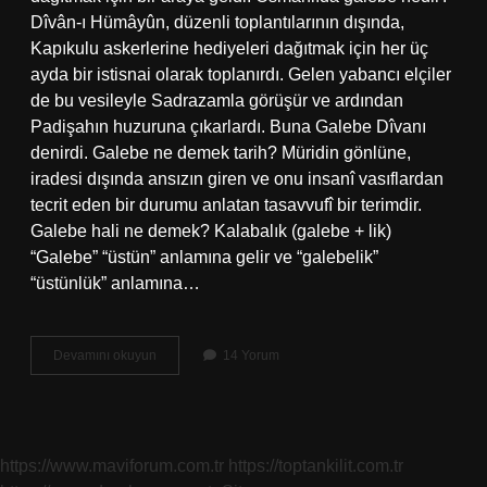
Dîvân-ı Hümâyûn, düzenli toplantılarının dışında,
Kapıkulu askerlerine hediyeleri dağıtmak için her üç
ayda bir istisnai olarak toplanırdı. Gelen yabancı elçiler
de bu vesileyle Sadrazamla görüşür ve ardından
Padişahın huzuruna çıkarlardı. Buna Galebe Dîvanı
denirdi. Galebe ne demek tarih? Müridin gönlüne,
iradesi dışında ansızın giren ve onu insanî vasıflardan
tecrit eden bir durumu anlatan tasavvufî bir terimdir.
Galebe hali ne demek? Kalabalık (galebe + lik)
“Galebe” “üstün” anlamına gelir ve “galebelik”
“üstünlük” anlamına…
Galebe
Devamını okuyun
14 Yorum
Divanı
Ne
Demek
https://www.maviforum.com.tr
https://toptankilit.com.tr