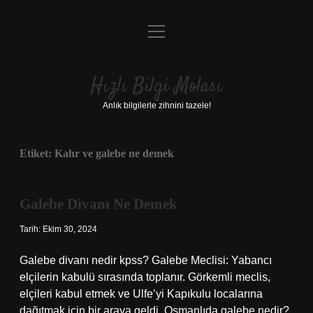
menüyü
Anasayfa
aç
Gizlilik Politikası
Hızlı Bilgi Molası
Yasal Uyarı
Anlık bilgilerle zihnini tazele!
Hakkımızda
Etiket:
Kahr ve galebe ne demek
Galebe Divanı Ne Demek
Tarih: Ekim 30, 2024
Galebe divanı nedir kpss? Galebe Meclisi: Yabancı
elçilerin kabulü sırasında toplanır. Görkemli meclis,
elçileri kabul etmek ve Ulfe’yi Kapıkulu localarına
dağıtmak için bir araya geldi. Osmanlıda galebe nedir?