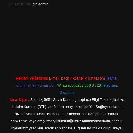
Aslı Nedir Tdk
için
admin
iriş
Reklam ve İletişim:
E-mail:
backlinkpaneli@gmail.com
Teams:
forumhizmeti@gmail.com
Whatsapp: 0262 606 0 726
Telegram:
@karabul
Yasal Uyarı:
Sitemiz, 5651 Sayılı Kanun gereğince Bilgi Teknolojileri ve
İletişim Kurumu (BTK) tarafından onaylanmış bir Yer Sağlayıcı olarak
hizmet vermektedir. Bu nedenle, sitedeki içerikleri proaktif olarak
denetleme veya araştırma yükümlülüğümüz bulunmamaktadır. Ancak,
üyelerimiz yazdıkları içeriklerin sorumluluğunu taşımakta olup, siteye