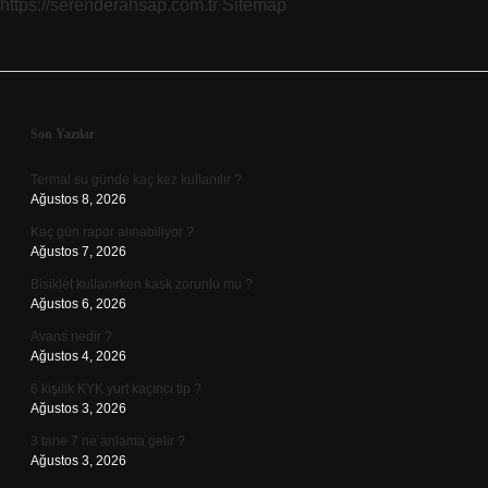
https://serenderahsap.com.tr
Sitemap
Sidebar
Son Yazılar
Termal su günde kaç kez kullanılır ?
Ağustos 8, 2026
Kaç gün rapor alınabiliyor ?
Ağustos 7, 2026
Bisiklet kullanırken kask zorunlu mu ?
Ağustos 6, 2026
Avans nedir ?
Ağustos 4, 2026
6 kişilik KYK yurt kaçıncı tip ?
Ağustos 3, 2026
3 tane 7 ne anlama gelir ?
Ağustos 3, 2026