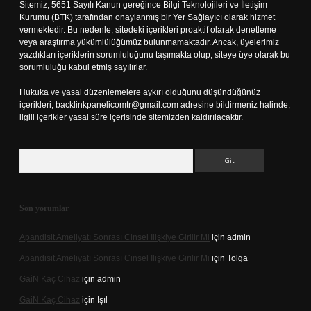
Sitemiz, 5651 Sayılı Kanun gereğince Bilgi Teknolojileri ve İletişim
Kurumu (BTK) tarafından onaylanmış bir Yer Sağlayıcı olarak hizmet
vermektedir. Bu nedenle, sitedeki içerikleri proaktif olarak denetleme
veya araştırma yükümlülüğümüz bulunmamaktadır. Ancak, üyelerimiz
yazdıkları içeriklerin sorumluluğunu taşımakta olup, siteye üye olarak bu
sorumluluğu kabul etmiş sayılırlar.
Hukuka ve yasal düzenlemelere aykırı olduğunu düşündüğünüz
içerikleri,
backlinkpanelicomtr@gmail.com
adresine bildirmeniz halinde,
ilgili içerikler yasal süre içerisinde sitemizden kaldırılacaktır.
Arama
Son yorumlar
Apandisit Ameliyatı Sonrası Cinsel Ilişkiye Girilir Mi
için
admin
Apandisit Ameliyatı Sonrası Cinsel Ilişkiye Girilir Mi
için
Tolga
Gai̇N Kaç Cihaz
için
admin
Gai̇N Kaç Cihaz
için
Işıl