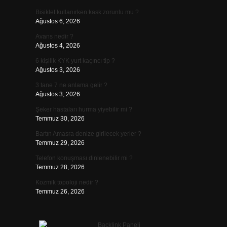
Bisiklet kullanırken kask zorunlu mu ?
Ağustos 6, 2026
Avans nedir ?
Ağustos 4, 2026
6 kişilik KYK yurt kaçıncı tip ?
Ağustos 3, 2026
3 tane 7 ne anlama gelir ?
Ağustos 3, 2026
Şeker hastaları hurma yiyebilir mi ?
Temmuz 30, 2026
Bartın Amasra denize girilecek yerler ?
Temmuz 29, 2026
Telefon konuşması dinlenebilir mi ?
Temmuz 28, 2026
Kozmik topoloji nedir ?
Temmuz 26, 2026