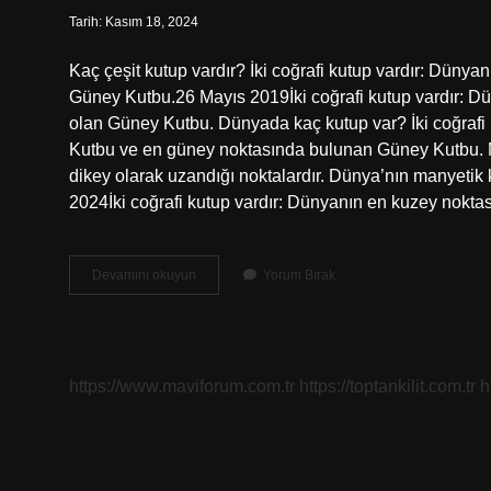
Tarih: Kasım 18, 2024
Kaç çeşit kutup vardır? İki coğrafi kutup vardır: Düny
Güney Kutbu.26 Mayıs 2019İki coğrafi kutup vardır: D
olan Güney Kutbu. Dünyada kaç kutup var? İki coğrafi
Kutbu ve en güney noktasında bulunan Güney Kutbu. Ma
dikey olarak uzandığı noktalardır. Dünya’nın manyetik 
2024İki coğrafi kutup vardır: Dünyanın en kuzey nok
Kaç
Devamını okuyun
Yorum Bırak
Tane
Kutup
Var
https://www.maviforum.com.tr
https://toptankilit.com.tr
h