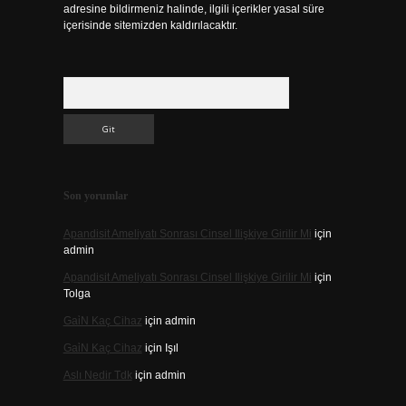
adresine bildirmeniz halinde, ilgili içerikler yasal süre
içerisinde sitemizden kaldırılacaktır.
Arama
Son yorumlar
Apandisit Ameliyatı Sonrası Cinsel Ilişkiye Girilir Mi
için
admin
Apandisit Ameliyatı Sonrası Cinsel Ilişkiye Girilir Mi
için
Tolga
Gai̇N Kaç Cihaz
için
admin
Gai̇N Kaç Cihaz
için
Işıl
Aslı Nedir Tdk
için
admin