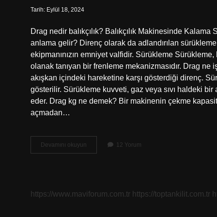
Tarih: Eylül 18, 2024
Drag nedir balıkçılık? Balıkçılık Makinesinde Kalama 
anlama gelir? Direnç olarak da adlandırılan sürükleme, 
ekipmanınızın emniyet valfidir. Sürükleme Sürükleme, 
olanak tanıyan bir frenleme mekanizmasıdır. Drag ne i
akışkan içindeki hareketine karşı gösterdiği direnç. Sü
gösterilir. Sürükleme kuvveti, gaz veya sıvı haldeki bir
eder. Drag kg ne demek? Bir makinenin çekme kapasite
açmadan…
Drag
Devamını okuyun
12 Yorum
Gücü
Nedir
Olta
https://www.maviforum.com.tr
https://toptankilit.com.tr
h