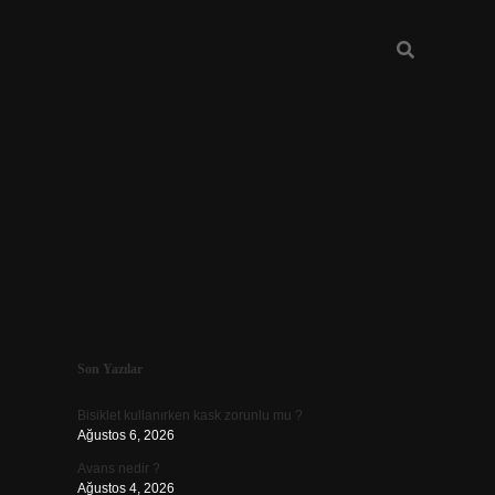
Sidebar
Son Yazılar
vdcasino güncel giriş
Bisiklet kullanırken kask zorunlu mu ?
Ağustos 6, 2026
Avans nedir ?
Ağustos 4, 2026