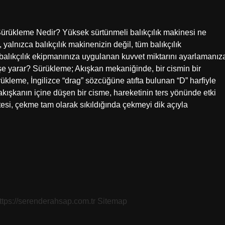
Sürükleme Nedir? Yüksek sürtünmeli balıkçılık makinesi ne
yalnızca balıkçılık makinenizin değil, tüm balıkçılık
balıkçılık ekipmanınıza uygulanan kuvvet miktarını ayarlamanız
şe yarar? Sürükleme; Akışkan mekaniğinde, bir cismin bir
rükleme, İngilizce “drag” sözcüğüne atıfta bulunan “D” harfiyle
 akışkanın içine düşen bir cisme, hareketinin ters yönünde etki
si, çekme tam olarak sıkıldığında çekmeyi dik açıyla
ttps://serenderahsap.com.tr
Sitemap