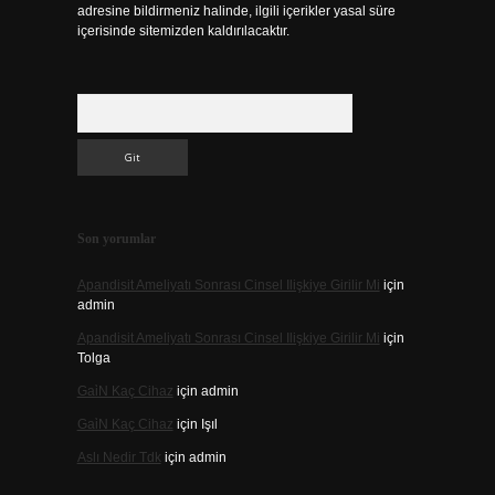
adresine bildirmeniz halinde, ilgili içerikler yasal süre
içerisinde sitemizden kaldırılacaktır.
Arama
Son yorumlar
Apandisit Ameliyatı Sonrası Cinsel Ilişkiye Girilir Mi
için
admin
Apandisit Ameliyatı Sonrası Cinsel Ilişkiye Girilir Mi
için
Tolga
Gai̇N Kaç Cihaz
için
admin
Gai̇N Kaç Cihaz
için
Işıl
Aslı Nedir Tdk
için
admin