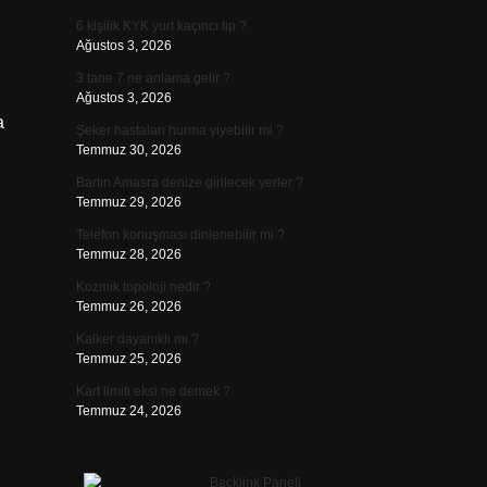
6 kişilik KYK yurt kaçıncı tip ?
Ağustos 3, 2026
3 tane 7 ne anlama gelir ?
Ağustos 3, 2026
a
Şeker hastaları hurma yiyebilir mi ?
Temmuz 30, 2026
Bartın Amasra denize girilecek yerler ?
Temmuz 29, 2026
Telefon konuşması dinlenebilir mi ?
Temmuz 28, 2026
Kozmik topoloji nedir ?
Temmuz 26, 2026
Kalker dayanıklı mı ?
Temmuz 25, 2026
Kart limiti eksi ne demek ?
Temmuz 24, 2026